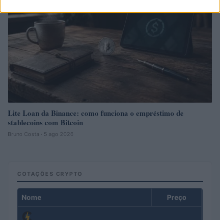
Lite Loan da Binance: como funciona o empréstimo de
stablecoins com Bitcoin
Bruno Costa · 5 ago 2026
COTAÇÕES CRYPTO
Nome
Preço