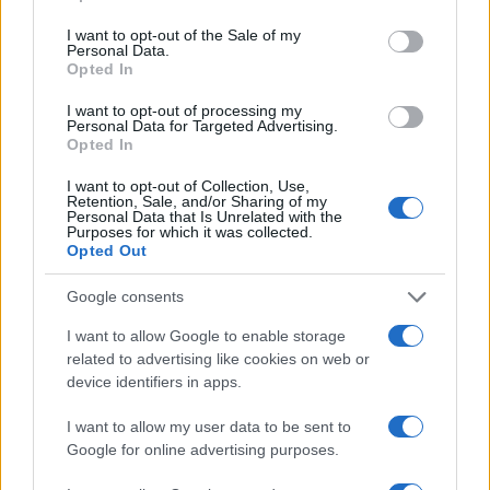
use your data for below specified purposes in below Google
consent section.
I want to opt-out of the Sale of my
Personal Data.
Continue lendo
Opted In
I want to opt-out of processing my
Personal Data for Targeted Advertising.
CRYPTO
Opted In
I want to opt-out of Collection, Use,
Retention, Sale, and/or Sharing of my
Personal Data that Is Unrelated with the
Purposes for which it was collected.
Opted Out
Google consents
I want to allow Google to enable storage
related to advertising like cookies on web or
device identifiers in apps.
I want to allow my user data to be sent to
Como escolher e usar carteiras de autocustódia para
Google for online advertising purposes.
segurança de criptoativos
Rafael Oliveira · 6 ago 2026