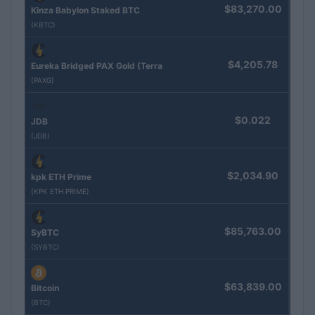
$83,270.00
Kinza Babylon Staked BTC
(KBTC)
$4,205.78
Eureka Bridged PAX Gold (Terra
(PAXG)
$0.022
JDB
(JDB)
$2,034.90
kpk ETH Prime
(KPK ETH PRIME)
$85,763.00
SyBTC
(SYBTC)
$63,839.00
Bitcoin
(BTC)