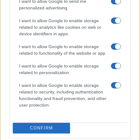
I want to allow Google to send me
personalized advertising.
CRYPTO
I want to allow Google to enable storage
related to analytics like cookies on web or
device identifiers in apps.
I want to allow Google to enable storage
related to functionality of the website or app.
I want to allow Google to enable storage
related to personalization.
I want to allow Google to enable storage
related to security, including authentication
Guia completo de segurança para carteiras de autocustódia e
functionality and fraud prevention, and other
proteção de criptomoedas
user protection.
Beatriz Almeida · 6 ago 2026
CRYPTO
CONFIRM