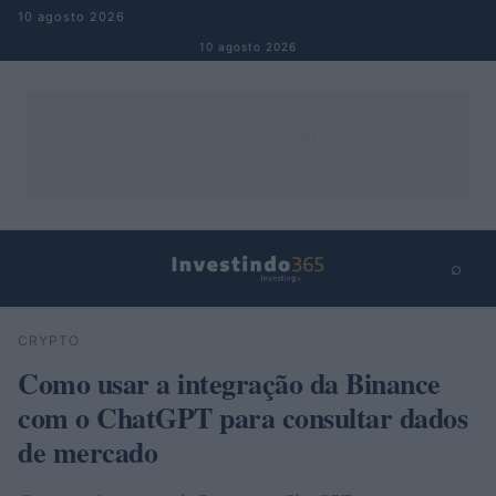
Pular para o conteúdo
10 agosto 2026
10 agosto 2026
⌕
×
⌕
CRYPTO
Buscar
Como usar a integração da Binance
com o ChatGPT para consultar dados
de mercado