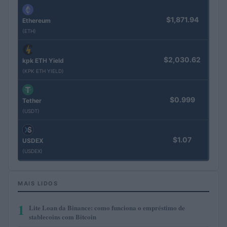
$1,871.94
Ethereum
(ETH)
$2,030.62
kpk ETH Yield
(KPK ETH YIELD)
$0.999
Tether
(USDT)
$1.07
USDEX
(USDEX)
MAIS LIDOS
1
Lite Loan da Binance: como funciona o empréstimo de
stablecoins com Bitcoin