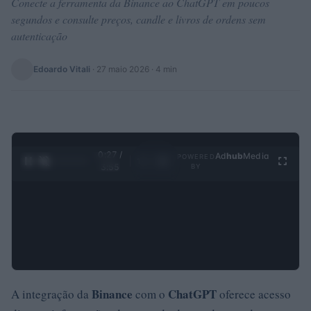
Conecte a ferramenta da Binance ao ChatGPT em poucos
segundos e consulte preços, candle e livros de ordens sem
autenticação
Edoardo Vitali
·
27 maio 2026
· 4 min
0:28 /
Ad
hub
Media
POWERED
1
/
4
3:55
BY
Binance
ChatGPT
A integração da
com o
oferece acesso