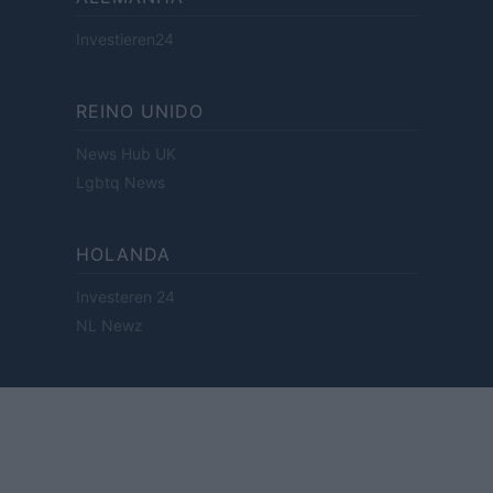
Investieren24
REINO UNIDO
News Hub UK
Lgbtq News
HOLANDA
Investeren 24
NL Newz