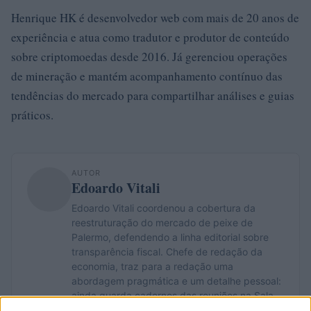
Henrique HK é desenvolvedor web com mais de 20 anos de
experiência e atua como tradutor e produtor de conteúdo
sobre criptomoedas desde 2016. Já gerenciou operações
de mineração e mantém acompanhamento contínuo das
tendências do mercado para compartilhar análises e guias
práticos.
AUTOR
Edoardo Vitali
Edoardo Vitali coordenou a cobertura da
reestruturação do mercado de peixe de
Palermo, defendendo a linha editorial sobre
transparência fiscal. Chefe de redação da
economia, traz para a redação uma
abordagem pragmática e um detalhe pessoal:
ainda guarda cadernos das reuniões na Sala
delle Lapidi.