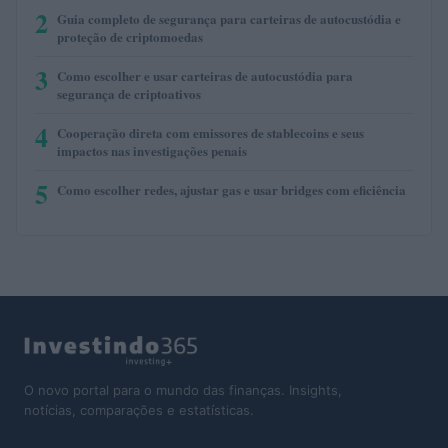
2
Guia completo de segurança para carteiras de autocustódia e
proteção de criptomoedas
3
Como escolher e usar carteiras de autocustódia para
segurança de criptoativos
4
Cooperação direta com emissores de stablecoins e seus
impactos nas investigações penais
5
Como escolher redes, ajustar gas e usar bridges com eficiência
O novo portal para o mundo das finanças. Insights,
notícias, comparações e estatísticas.