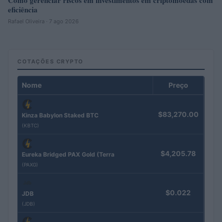
eficiência
Rafael Oliveira · 7 ago 2026
COTAÇÕES CRYPTO
Nome
Preço
$83,270.00
Kinza Babylon Staked BTC
(KBTC)
$4,205.78
Eureka Bridged PAX Gold (Terra
(PAXG)
$0.022
JDB
(JDB)