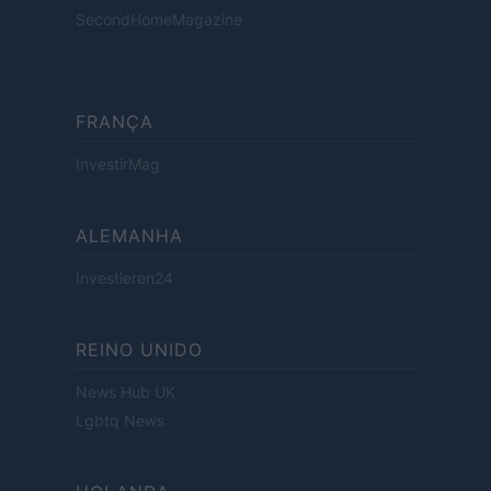
SecondHomeMagazine
FRANÇA
InvestirMag
ALEMANHA
Investieren24
REINO UNIDO
News Hub UK
Lgbtq News