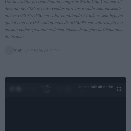
Um investidor na rede Solana comprou World Cup Coin em 11
de maio de 2026 e, entre vendas parciais e saldo remanescente,
obteve US$ 157.600 em valor combinado. O token, sem ligação
oficial com a FIFA, saltou mais de 30.000% em valorização e o
mesmo endereço também detém tokens de nações participantes
do torneio.
Staff
·
31 maio 2026
· 4 min
0:29 /
Ad
hub
Media
POWERED
1
/
4
4:27
BY