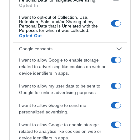
Opted In
I want to opt-out of Collection, Use,
Retention, Sale, and/or Sharing of my
Personal Data that Is Unrelated with the
Purposes for which it was collected.
Opted Out
Google consents
Vulnerabilidade crítica no BTCPay Server: como proteger seus
bitcoins
I want to allow Google to enable storage
Rafael Oliveira · 7 ago 2026
related to advertising like cookies on web or
device identifiers in apps.
MOEDAS CRIPTOGRÁFICAS
I want to allow my user data to be sent to
Google for online advertising purposes.
I want to allow Google to send me
personalized advertising.
I want to allow Google to enable storage
related to analytics like cookies on web or
device identifiers in apps.