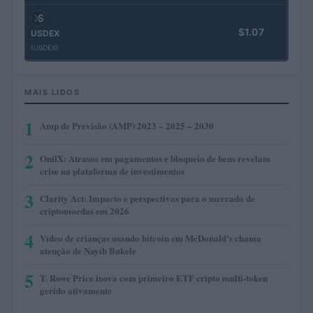
$1.07
USDEX
(USDEX)
MAIS LIDOS
1
Amp de Previsão (AMP) 2023 – 2025 – 2030
2
OnilX: Atrasos em pagamentos e bloqueio de bens revelam
crise na plataforma de investimentos
3
Clarity Act: Impacto e perspectivas para o mercado de
criptomoedas em 2026
4
Vídeo de crianças usando bitcoin em McDonald’s chama
atenção de Nayib Bukele
5
T. Rowe Price inova com primeiro ETF cripto multi-token
gerido ativamente