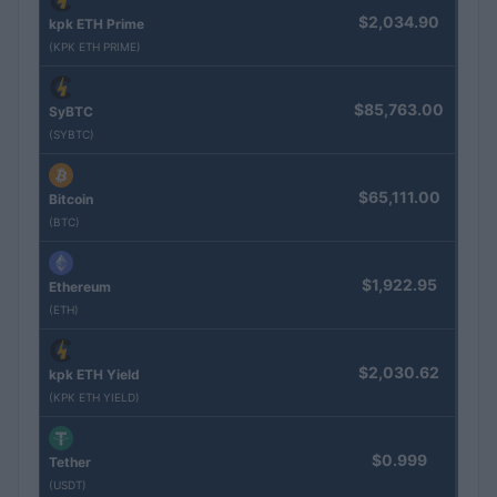
$2,034.90
kpk ETH Prime
(KPK ETH PRIME)
$85,763.00
SyBTC
(SYBTC)
$65,111.00
Bitcoin
(BTC)
$1,922.95
Ethereum
(ETH)
$2,030.62
kpk ETH Yield
(KPK ETH YIELD)
$0.999
Tether
(USDT)