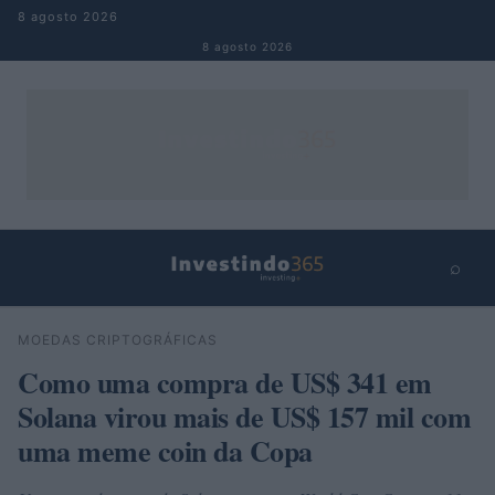
Pular para o conteúdo
8 agosto 2026
8 agosto 2026
⌕
×
⌕
MOEDAS CRIPTOGRÁFICAS
Buscar
Como uma compra de US$ 341 em
Solana virou mais de US$ 157 mil com
uma meme coin da Copa