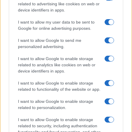
related to advertising like cookies on web or
device identifiers in apps.
I want to allow my user data to be sent to
Google for online advertising purposes.
I want to allow Google to send me
Confira os números sorteados no concurso 3754 da Lotofácil
em São Paulo
personalized advertising.
Beatriz Almeida · 6 ago 2026
I want to allow Google to enable storage
related to analytics like cookies on web or
NEWS
device identifiers in apps.
I want to allow Google to enable storage
related to functionality of the website or app.
I want to allow Google to enable storage
related to personalization.
I want to allow Google to enable storage
related to security, including authentication
functionality and fraud prevention, and other