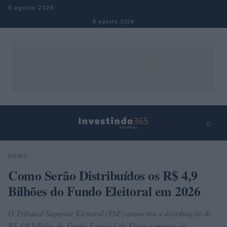
Pular para o conteúdo
8 agosto 2026
8 agosto 2026
⌕
×
⌕
NEWS
Buscar
Como Serão Distribuídos os R$ 4,9
Bilhões do Fundo Eleitoral em 2026
O Tribunal Superior Eleitoral (TSE) anunciou a distribuição de
R$ 4,9 bilhões do Fundo Especial de Financiamento de