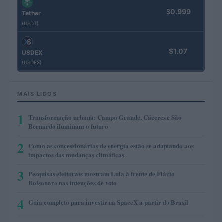
$0.999
Tether
(USDT)
$1.07
USDEX
(USDEX)
MAIS LIDOS
1
Transformação urbana: Campo Grande, Cáceres e São
Bernardo iluminam o futuro
2
Como as concessionárias de energia estão se adaptando aos
impactos das mudanças climáticas
3
Pesquisas eleitorais mostram Lula à frente de Flávio
Bolsonaro nas intenções de voto
4
Guia completo para investir na SpaceX a partir do Brasil