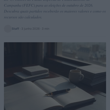
Campanha (FEFC) para as eleições de outubro de 2026.
Descubra quais partidos receberão os maiores valores e como os
recursos são calculados.
Staff
·
3 junho 2026
· 3 min