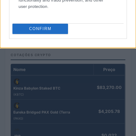
user protection.
Pesquisas eleitorais mostram Lula à frente de Flávio Bolsonaro
nas intenções de voto
CONFIRM
Bruno Costa · 5 ago 2026
COTAÇÕES CRYPTO
Nome
Preço
$83,270.00
Kinza Babylon Staked BTC
(KBTC)
$4,205.78
Eureka Bridged PAX Gold (Terra
(PAXG)
$0.022