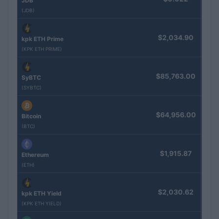
JDB
(JDB)
$2,034.90
kpk ETH Prime
(KPK ETH PRIME)
$85,763.00
SyBTC
(SYBTC)
$64,956.00
Bitcoin
(BTC)
$1,915.87
Ethereum
(ETH)
$2,030.62
kpk ETH Yield
(KPK ETH YIELD)