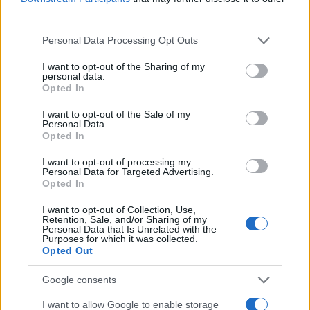
third parties.
Please note that this website/app uses one or more Google
Personal Data Processing Opt Outs
services and may gather and store information including but
not limited to your visit or usage behaviour. You may click to
I want to opt-out of the Sharing of my
personal data.
grant or deny consent to Google and its third-party tags to
Opted In
use your data for below specified purposes in below Google
consent section.
I want to opt-out of the Sale of my
Personal Data.
Opted In
Como as concessionárias de energia estão se adaptando aos
I want to opt-out of processing my
impactos das mudanças climáticas
Personal Data for Targeted Advertising.
Opted In
Bruno Costa · 6 ago 2026
I want to opt-out of Collection, Use,
NEWS
Retention, Sale, and/or Sharing of my
Personal Data that Is Unrelated with the
Purposes for which it was collected.
Opted Out
Google consents
I want to allow Google to enable storage