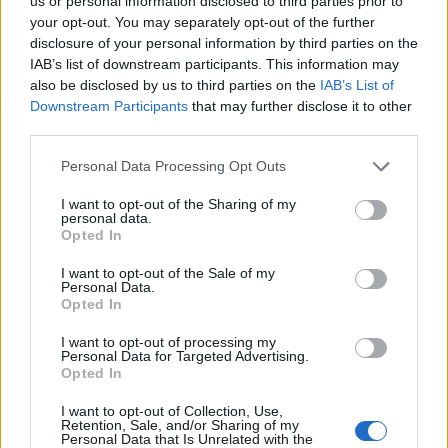
us or personal information disclosed to third parties prior to
AUTOR
your opt-out. You may separately opt-out of the further
Giorgia Stromeo
disclosure of your personal information by third parties on the
IAB’s list of downstream participants. This information may
also be disclosed by us to third parties on the
IAB’s List of
Downstream Participants
that may further disclose it to other
third parties.
Please note that this website/app uses one or more Google
Personal Data Processing Opt Outs
services and may gather and store information including but
not limited to your visit or usage behaviour. You may click to
I want to opt-out of the Sharing of my
personal data.
grant or deny consent to Google and its third-party tags to
Opted In
use your data for below specified purposes in below Google
consent section.
I want to opt-out of the Sale of my
Personal Data.
Opted In
I want to opt-out of processing my
Personal Data for Targeted Advertising.
Opted In
I want to opt-out of Collection, Use,
Retention, Sale, and/or Sharing of my
Personal Data that Is Unrelated with the