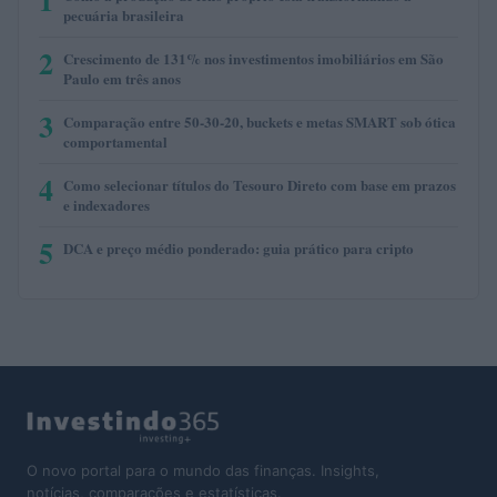
pecuária brasileira
2
Crescimento de 131% nos investimentos imobiliários em São
Paulo em três anos
3
Comparação entre 50-30-20, buckets e metas SMART sob ótica
comportamental
4
Como selecionar títulos do Tesouro Direto com base em prazos
e indexadores
5
DCA e preço médio ponderado: guia prático para cripto
O novo portal para o mundo das finanças. Insights,
notícias, comparações e estatísticas.