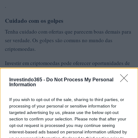
.
Cuidado com os golpes
Tenha cuidado com ofertas que parecem boas demais para
ser verdade. Os golpes são comuns no mundo das
criptomoedas.
Investir em criptomoedas pode oferecer oportunidades de
ganho significativas, mas envolve um nível de risco que
não deve ser subestimado. Ao adotar uma abordagem
Investindo365 -
Do Not Process My Personal
Information
informada, estratégica e cautelosa, você pode aumentar
suas chances de sucesso. Lembre-se sempre de fazer sua
If you wish to opt-out of the sale, sharing to third parties, or
pesquisa e considerar sua tolerância ao risco antes de
processing of your personal or sensitive information for
targeted advertising by us, please use the below opt-out
investir.
section to confirm your selection. Please note that after your
opt-out request is processed you may continue seeing
interest-based ads based on personal information utilized by