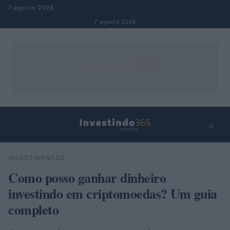
Pular para o conteúdo
7 agosto 2026
7 agosto 2026
⌕
×
⌕
INVESTIMENTOS
Buscar
Como posso ganhar dinheiro
investindo em criptomoedas? Um guia
completo