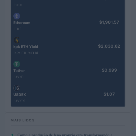
(BTC)
$1,901.57
Ethereum
(ETH)
$2,030.62
kpk ETH Yield
(KPK ETH YIELD)
$0.999
Tether
(USDT)
$1.07
USDEX
(USDEX)
MAIS LIDOS
1
Como a produção de feno próprio está transformando a