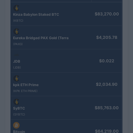
$83,270.00
Kinza Babylon Staked BTC
(KBTC)
$4,205.78
Eureka Bridged PAX Gold (Terra
(PAXG)
$0.022
JDB
(JDB)
$2,034.90
kpk ETH Prime
(KPK ETH PRIME)
$85,763.00
SyBTC
(SYBTC)
$64,219.00
Bitcoin