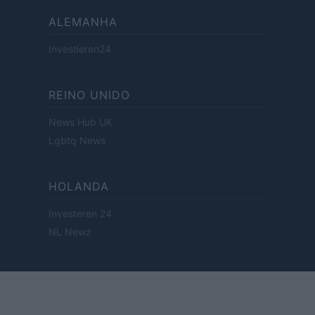
ALEMANHA
Investieren24
REINO UNIDO
News Hub UK
Lgbtq News
HOLANDA
Investeren 24
NL Newz