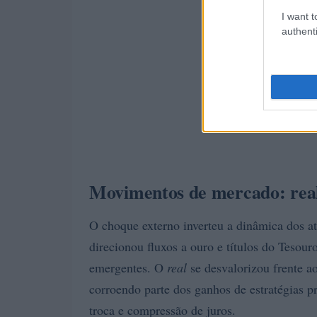
I want t
authenti
Movimentos de mercado: real,
O choque externo inverteu a dinâmica dos at
direcionou fluxos a ouro e títulos do Tesou
emergentes. O
real
se desvalorizou frente ao
corroendo parte dos ganhos de estratégias p
troca e compressão de juros.