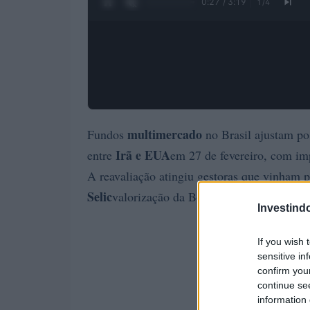
0:28 / 3:19
1
/
4
multimercado
Fundos
no Brasil ajustam po
Irã e EUA
entre
em 27 de fevereiro, com imp
A reavaliação atingiu gestoras que vinham
Selic
valorização da Bolsa e do real — agora 
Investind
If you wish 
sensitive in
confirm you
continue se
information 