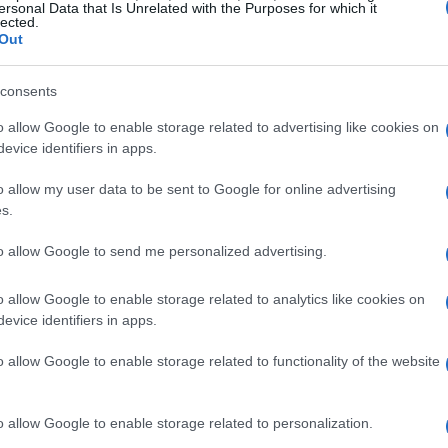
ersonal Data that Is Unrelated with the Purposes for which it
3,91%
para 2026 rondava
após a escalada, subiu para
lected.
Out
es a combustíveis, fertilizantes e alimentos. A
isco às safras, ampliando a pressão sobre itens in
consents
e quadro levou bancos e consultorias a reduzir a
o allow Google to enable storage related to advertising like cookies on
hoje em 14,5%.
evice identifiers in apps.
o allow my user data to be sent to Google for online advertising
0,25
o ainda via espaço para um corte moderado de
s.
der manutenção da taxa para conter a deterioração das
evou a exigência de prêmio em prefixados e indexados à
to allow Google to send me personalized advertising.
e nos
hedges
de fundos.
o allow Google to enable storage related to analytics like cookies on
evice identifiers in apps.
o allow Google to enable storage related to functionality of the website
o allow Google to enable storage related to personalization.