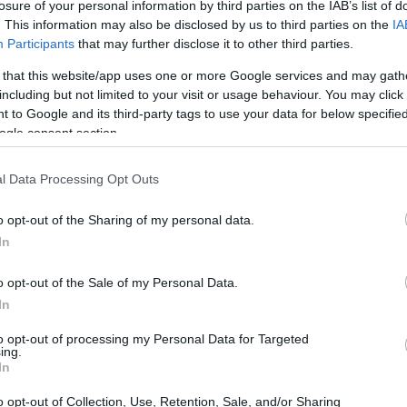
losure of your personal information by third parties on the IAB’s list of
. This information may also be disclosed by us to third parties on the
IA
Participants
that may further disclose it to other third parties.
 that this website/app uses one or more Google services and may gath
including but not limited to your visit or usage behaviour. You may click 
 to Google and its third-party tags to use your data for below specifi
ogle consent section.
l Data Processing Opt Outs
o opt-out of the Sharing of my personal data.
IPCA
In
conflito elevou projeções de
e preços de
oravam as carteiras. Com petróleo mais caro e risco
o opt-out of the Sale of my Personal Data.
portos seguros
o que enfraqueceu o real e deteriorou a
In
o: 12 de junho de 2026.
to opt-out of processing my Personal Data for Targeted
ing.
In
eços de energia e alimentos
o opt-out of Collection, Use, Retention, Sale, and/or Sharing