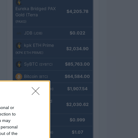
Eureka Bridged PAX
$4,205.78
Gold (Terra
(PAXG)
JDB
$0.022
(JDB)
kpk ETH Prime
$2,034.90
(KPK ETH PRIME)
SyBTC
$85,763.00
(SYBTC)
Bitcoin
$64,584.00
(BTC)
Ethereum
$1,907.54
(ETH)
kpk ETH Yield
$2,030.62
sonal or
(KPK ETH YIELD)
ection to
Tether
$0.999
ou may
(USDT)
 personal
USDEX
$1.07
(USDEX)
out of the