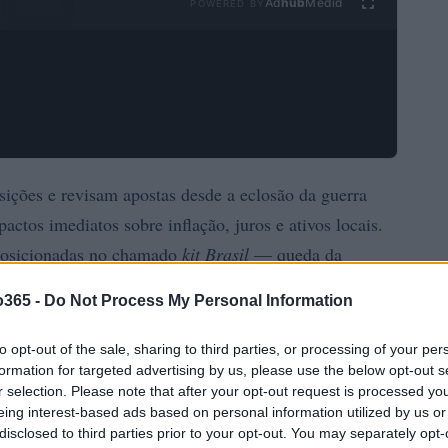
Ad
hub
Media
POWERED BY
sições e revisam apostas desde a eclosão da guerra
actos imediatos sobre inflação, juros e ativos locais.
 posicionadas no chamado
kit Brasil
— queda da
pressionadas por maior incerteza e volatilidade.
o365 -
Do Not Process My Personal Information
to opt-out of the sale, sharing to third parties, or processing of your per
formation for targeted advertising by us, please use the below opt-out s
r selection. Please note that after your opt-out request is processed y
eing interest-based ads based on personal information utilized by us or
disclosed to third parties prior to your opt-out. You may separately opt-