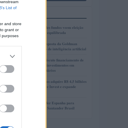
 downstream
B’s List of
MAIS LIDOS
er and store
1
Gestores de grandes fundos veem eleição
to grant or
presidencial mais equilibrada
ed purposes
2
AlphaAI: A nova aposta da Goldman
Sachs no mercado de inteligência artificial
3
Presidente Lula discute financiamento de
planos de saúde e investimentos em
hospitais universitários
4
MAG Investimentos adquire R$ 4,5 bilhões
em FIDCs da More Invest e expande
atuação
5
Oferta do Santander Espanha para
adquirir ações do Santander Brasil