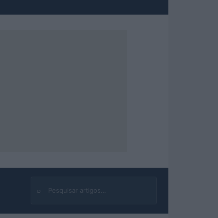
⌕
Buscar