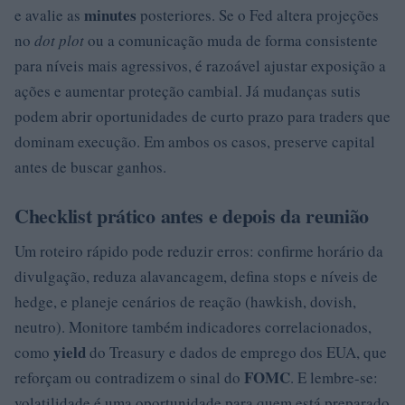
minutes
e avalie as
posteriores. Se o Fed altera projeções
no
dot plot
ou a comunicação muda de forma consistente
para níveis mais agressivos, é razoável ajustar exposição a
ações e aumentar proteção cambial. Já mudanças sutis
podem abrir oportunidades de curto prazo para traders que
dominam execução. Em ambos os casos, preserve capital
antes de buscar ganhos.
Checklist prático antes e depois da reunião
Um roteiro rápido pode reduzir erros: confirme horário da
divulgação, reduza alavancagem, defina stops e níveis de
hedge, e planeje cenários de reação (hawkish, dovish,
neutro). Monitore também indicadores correlacionados,
yield
como
do Treasury e dados de emprego dos EUA, que
FOMC
reforçam ou contradizem o sinal do
. E lembre-se:
volatilidade é uma oportunidade para quem está preparado