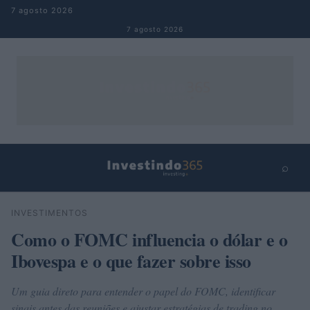
Pular para o conteúdo
7 agosto 2026
7 agosto 2026
⌕
×
⌕
INVESTIMENTOS
Buscar
Como o FOMC influencia o dólar e o
Ibovespa e o que fazer sobre isso
Um guia direto para entender o papel do FOMC, identificar
sinais antes das reuniões e ajustar estratégias de trading no