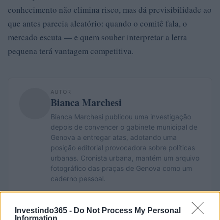
conhecimento não elimina risco, mas dá previsibilidade ao
que antes parecia aleatório: quando o comitê fala, o
mercado escuta — e quem souber interpretar a letra
pequena terá vantagem competitiva.
AUTOR
Bianca Marchesi
Bianca Marchesi publicou uma investigação
depois de convencer o gabinete municipal de
Genova a entregar atas, adotando uma
posição editorial provocadora sobre políticas
urbanas. Cronista urbana, mantém um arquivo
fotográfico das praças de Genova como um
caderno pessoal.
Investindo365 -
Do Not Process My Personal
Information