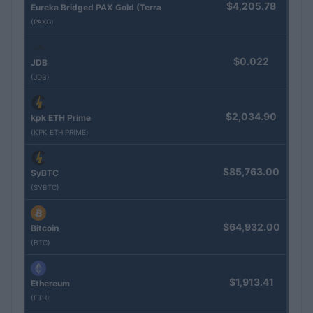
$4,205.78
Eureka Bridged PAX Gold (Terra
(PAXG)
$0.022
JDB
(JDB)
$2,034.90
kpk ETH Prime
(KPK ETH PRIME)
$85,763.00
SyBTC
(SYBTC)
$64,932.00
Bitcoin
(BTC)
$1,913.41
Ethereum
(ETH)