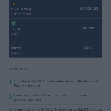
$2,030.62
kpk ETH Yield
(KPK ETH YIELD)
$0.999
Tether
(USDT)
$1.07
USDEX
(USDEX)
MAIS LIDOS
1
Crescimento de 131% nos investimentos imobiliários em São
Paulo em três anos
2
Como a produção de feno próprio está transformando a
pecuária brasileira
3
Comparação entre 50-30-20, buckets e metas SMART sob ótica