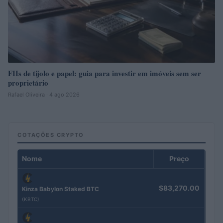
FIIs de tijolo e papel: guia para investir em imóveis sem ser
proprietário
Rafael Oliveira · 4 ago 2026
COTAÇÕES CRYPTO
Nome
Preço
$83,270.00
Kinza Babylon Staked BTC
(KBTC)