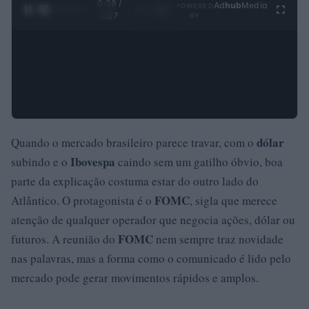
0:29 /
Ad
hub
Media
POWERED
1
/
4
4:27
BY
dólar
Quando o mercado brasileiro parece travar, com o
Ibovespa
subindo e o
caindo sem um gatilho óbvio, boa
parte da explicação costuma estar do outro lado do
FOMC
Atlântico. O protagonista é o
, sigla que merece
atenção de qualquer operador que negocia ações, dólar ou
FOMC
futuros. A reunião do
nem sempre traz novidade
nas palavras, mas a forma como o comunicado é lido pelo
mercado pode gerar movimentos rápidos e amplos.