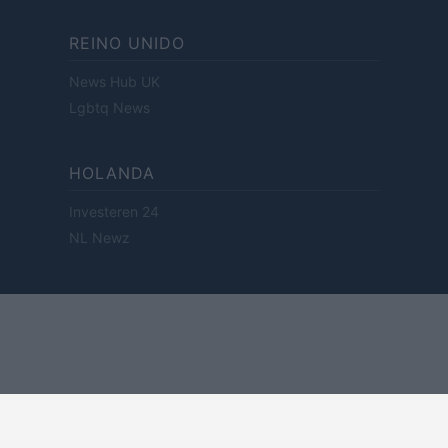
REINO UNIDO
News Hub UK
Lgbtq News
HOLANDA
Investeren 24
NL Newz