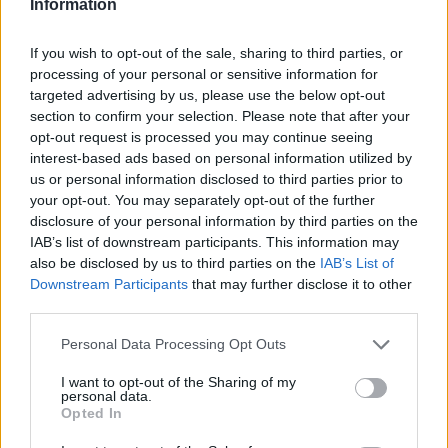
Information
Crypto
If you wish to opt-out of the sale, sharing to third parties, or
Finança
processing of your personal or sensitive information for
Financiamento
targeted advertising by us, please use the below opt-out
section to confirm your selection. Please note that after your
Fisco
opt-out request is processed you may continue seeing
How to
interest-based ads based on personal information utilized by
us or personal information disclosed to third parties prior to
Imposto
your opt-out. You may separately opt-out of the further
Investimentos
disclosure of your personal information by third parties on the
IAB’s list of downstream participants. This information may
Moedas criptográficas
also be disclosed by us to third parties on the
IAB’s List of
Não classificado
Downstream Participants
that may further disclose it to other
third parties.
News
Please note that this website/app uses one or more Google
Uncategorized
Personal Data Processing Opt Outs
services and may gather and store information including but
not limited to your visit or usage behaviour. You may click to
I want to opt-out of the Sharing of my
personal data.
grant or deny consent to Google and its third-party tags to
Opted In
use your data for below specified purposes in below Google
consent section.