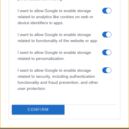
Investimentos
I want to allow Google to enable storage
Moedas criptográficas
related to analytics like cookies on web or
Crypto
device identifiers in apps.
Fisco
I want to allow Google to enable storage
News
related to functionality of the website or app.
MAGAZINE
I want to allow Google to enable storage
Sobre nós
related to personalization.
Contate-nos
I want to allow Google to enable storage
related to security, including authentication
LEGAL
functionality and fraud prevention, and other
Política de Privacidade
user protection.
Política de cookies
Termos de uso
CONFIRM
Copyright © 2026 · Publicado no Brasil por AdHub Media S.r.l. — Número
REA 2729933
Todos os direitos reservados