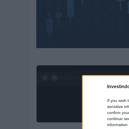
0:28 / 3:19
1
/
4
Investind
If you wish 
sensitive in
confirm you
continue se
information 