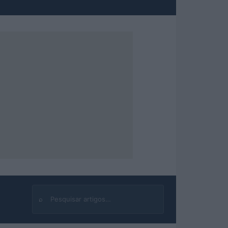
⌕
Buscar