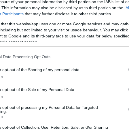
losure of your personal information by third parties on the IAB’s list of
eada na Coreia do Sul com sede em Hong Kong, o
. This information may also be disclosed by us to third parties on the
IA
 IoT econômica e eficiente para automação de
Participants
that may further disclose it to other third parties.
 that this website/app uses one or more Google services and may gath
including but not limited to your visit or usage behaviour. You may click 
 to Google and its third-party tags to use your data for below specifi
ogle consent section.
l Data Processing Opt Outs
o opt-out of the Sharing of my personal data.
In
o opt-out of the Sale of my Personal Data.
In
to opt-out of processing my Personal Data for Targeted
ing.
In
o opt-out of Collection, Use, Retention, Sale, and/or Sharing