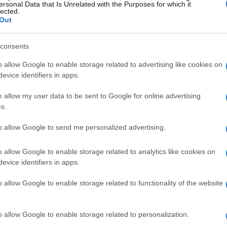
ersonal Data that Is Unrelated with the Purposes for which it
lected.
Out
grafia, ao contrário de outras criptomoedas principais,
dinheiro de fiats. No entanto, você ainda pode
consents
imeiro USDT de qualquer troca de fiat-to-crypto e,
o allow Google to enable storage related to advertising like cookies on
erece para negociar esta moeda. Neste artigo de guia,
evice identifiers in apps.
a comprar XSR .
o allow my user data to be sent to Google for online advertising
s.
-to-Crypto Exchange
to allow Google to send me personalized advertising.
incipais criptomoedas, neste caso, USDT
o allow Google to enable storage related to analytics like cookies on
detalhes duas das trocas fiat-to-crypto mais
evice identifiers in apps.
Ambas as bolsas têm suas próprias políticas de taxas
o allow Google to enable storage related to functionality of the website
lhes. É recomendável que você experimente os dois e
o allow Google to enable storage related to personalization.