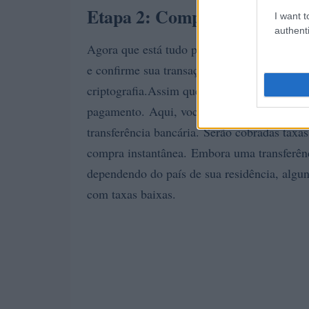
Etapa 2: Compre USDT com d
I want t
authenti
Agora que está tudo pronto, clique no botã
e confirme sua transação … e parabéns! Voc
criptografia.Assim que terminar o processo
pagamento. Aqui, você pode optar por forne
transferência bancária. Serão cobradas taxa
compra instantânea. Embora uma transferênci
dependendo do país de sua residência, algun
com taxas baixas.