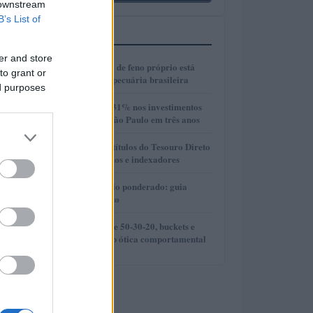
 downstream
B’s List of
MAIS LIDOS
er and store
1
Como a produção de feno próprio está
to grant or
transformando a pecuária brasileira
ed purposes
2
Crescimento de 131% nos investimentos
imobiliários em São Paulo em três anos
3
Como selecionar títulos do Tesouro Direto
com base em prazos e indexadores
4
DCA e preço médio ponderado: guia
prático para cripto
5
Comparação entre 50-30-20, buckets e
metas SMART sob ótica comportamental