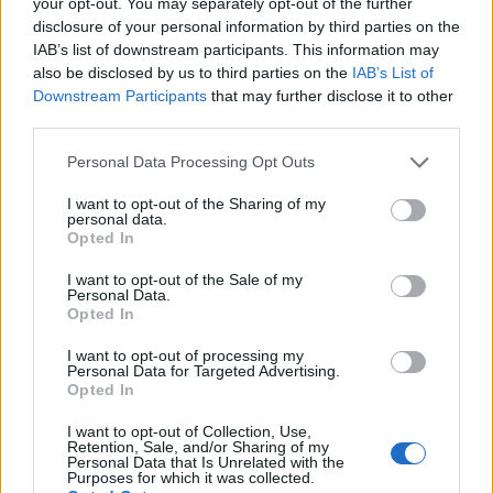
your opt-out. You may separately opt-out of the further
criptografia. Binance explodiu em cena na mania de 2017
disclosure of your personal information by third parties on the
e desde então se tornou a maior troca de criptografia do
IAB’s list of downstream participants. This information may
also be disclosed by us to third parties on the
IAB’s List of
mundo.
Downstream Participants
that may further disclose it to other
third parties.
BitMart
Please note that this website/app uses one or more Google
Personal Data Processing Opt Outs
BitMart é uma troca de criptografia das Ilhas Cayman. Ele
services and may gather and store information including but
foi disponibilizado ao público em março de 2018. BitMart
not limited to your visit or usage behaviour. You may click to
I want to opt-out of the Sharing of my
personal data.
grant or deny consent to Google and its third-party tags to
tem uma liquidez realmente impressionante. Na época da
Opted In
use your data for below specified purposes in below Google
última atualização desta análise (20 de março de 2020,
consent section.
I want to opt-out of the Sale of my
bem no meio da crise com COVID-19), o volume de
Personal Data.
Opted In
negociação de 24 horas da BitMart era de US $ 1,8
bilhão. Este montante colocou BitMart no lugar nº. 24 na
I want to opt-out of processing my
Personal Data for Targeted Advertising.
Coinmarketcap é a lista de bolsas com os maiores volumes
Opted In
de negociação 24 horas. Desnecessário dizer que, se você
I want to opt-out of Collection, Use,
começar a negociar aqui, não terá que se preocupar com o
Retention, Sale, and/or Sharing of my
Personal Data that Is Unrelated with the
fato de a carteira de pedidos ser escassa. Muitas bolsas
Purposes for which it was collected.