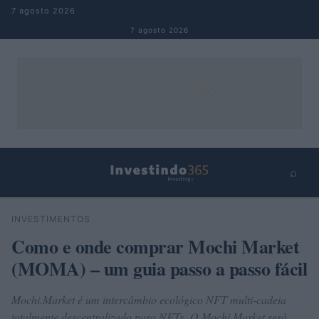
Pular para o conteúdo
7 agosto 2026
7 agosto 2026
⌕
×
⌕
INVESTIMENTOS
Buscar
Como e onde comprar Mochi Market
(MOMA) – um guia passo a passo fácil
Mochi.Market é um intercâmbio ecológico NFT multi-cadeia
totalmente descentralizado para NFTs. O Mochi.Market será