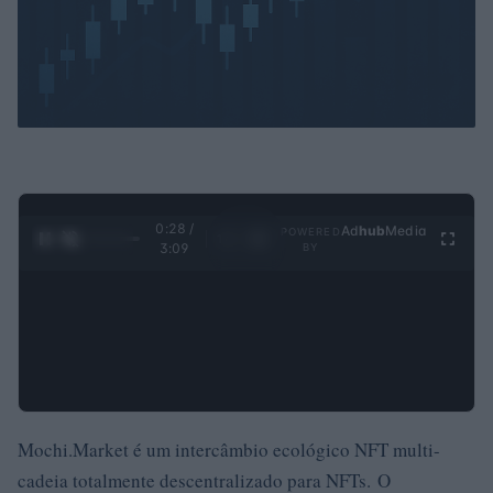
0:30 /
Ad
hub
Media
POWERED
1
/
4
3:09
BY
Mochi.Market é um intercâmbio ecológico NFT multi-
cadeia totalmente descentralizado para NFTs. O