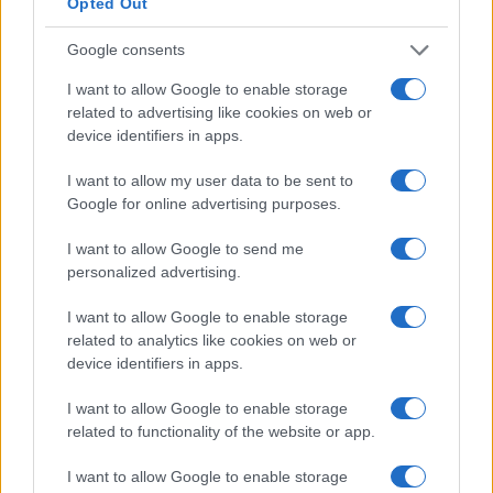
Opted Out
não permitem investidores dos EUA como clientes. Até
onde sabemos, o BitMart não é uma dessas trocas. Todos
Google consents
os investidores americanos interessados ​​em negociar aqui
I want to allow Google to enable storage
devem, em qualquer caso, formar sua própria opinião
related to advertising like cookies on web or
sobre quaisquer questões decorrentes de sua cidadania ou
device identifiers in apps.
residência.
I want to allow my user data to be sent to
Google for online advertising purposes.
Última etapa: armazene o MOMA com
I want to allow Google to send me
segurança em carteiras de hardware
personalized advertising.
Ledger Nano S
I want to allow Google to enable storage
related to analytics like cookies on web or
Interface amigável e fácil de configurar
device identifiers in apps.
Pode ser usado em desktops e laptops
I want to allow Google to enable storage
Leve e portátil
related to functionality of the website or app.
Suporta a maioria dos blockchains e uma ampla variedade
de tokens (ERC-20 / BEP-20)
I want to allow Google to enable storage
Vários idiomas disponíveis