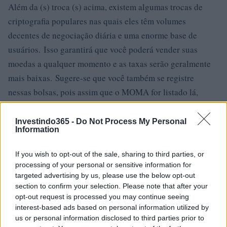
Além da (s) troca (s) acima, existem algumas trocas de
criptografia populares nas quais eles têm volumes
decentes de negociação diária e uma enorme base de
usuários. Isso garantirá que você poderá vender suas
moedas a qualquer momento e as taxas serão geralmente
mais baixas. Sugere-se que você também se registre
nessas bolsas, pois assim que o MOMA for listado lá,
atrairá uma grande quantidade de volumes de negociação
dos usuários de lá, o que significa que você terá ótimas
Investindo365 -
Do Not Process My Personal
Information
oportunidades de negociação!
If you wish to opt-out of the sale, sharing to third parties, or
Binanc
processing of your personal or sensitive information for
targeted advertising by us, please use the below opt-out
Binance é uma bolsa de criptomoeda popular que foi
section to confirm your selection. Please note that after your
iniciada na China, mas depois mudou sua sede para a Ilha
opt-out request is processed you may continue seeing
de Malta, na UE, que aceita criptografia. Binance é
interest-based ads based on personal information utilized by
us or personal information disclosed to third parties prior to
popular por seus serviços de troca de criptografia para