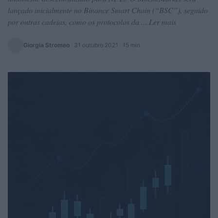
lançado inicialmente no Binance Smart Chain (“BSC”), seguido
por outras cadeias, como os protocolos da ... Ler mais
Giorgia Stromeo
·
31 outubro 2021
· 15 min