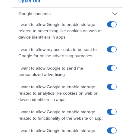
Opted Out
fator de venda da Gate.io é sua ampla seleção de pares de
negociação. Você pode encontrar a maioria das novas
Google consents
altcoins aqui. Gate.io também demonstra um volume de
I want to allow Google to enable storage
negociação impressionante. Quase todos os dias, é uma
related to advertising like cookies on web or
das 20 principais bolsas de valores com maior volume de
device identifiers in apps.
negócios. O volume de negociação é de aprox. US $ 100
I want to allow my user data to be sent to
milhões por dia. Os 10 principais pares de negociação no
Google for online advertising purposes.
Gate.io em termos de volume de negociação geralmente
I want to allow Google to send me
têm USDT (Tether) como uma parte do par. Portanto, para
personalized advertising.
resumir o que precede, o vasto número de pares de
negociação da Gate.io e a sua extraordinária liquidez são
I want to allow Google to enable storage
related to analytics like cookies on web or
aspectos muito impressionantes desta bolsa.
device identifiers in apps.
Última etapa: Armazene GEC com
I want to allow Google to enable storage
segurança em carteiras de hardware
related to functionality of the website or app.
Ledger Nano S
I want to allow Google to enable storage