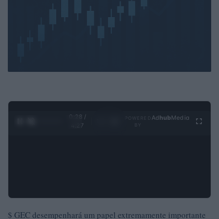
0:30 /
Ad
hub
Media
POWERED
1
/
4
4:27
BY
$ GEC desempenhará um papel extremamente importante