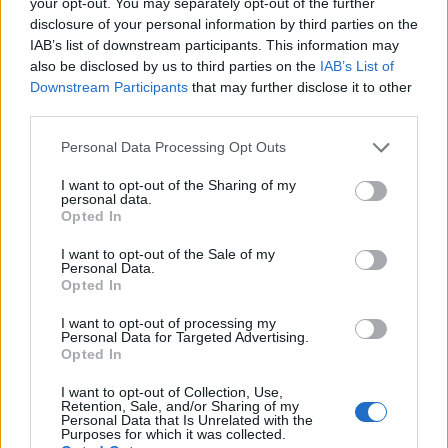
your opt-out. You may separately opt-out of the further
dos usuários de lá, o que significa que você terá ótimas
disclosure of your personal information by third parties on the
oportunidades de negociação!
IAB’s list of downstream participants. This information may
also be disclosed by us to third parties on the
IAB’s List of
Binance
Downstream Participants
that may further disclose it to other
third parties.
Binance é uma bolsa de criptomoeda popular que foi
Please note that this website/app uses one or more Google
iniciada na China, mas depois mudou sua sede para a Ilha
Personal Data Processing Opt Outs
services and may gather and store information including but
de Malta, na UE, que aceita criptografia. Binance é
not limited to your visit or usage behaviour. You may click to
I want to opt-out of the Sharing of my
personal data.
popular por seus serviços de troca de criptografia para
grant or deny consent to Google and its third-party tags to
Opted In
use your data for below specified purposes in below Google
criptografia. Binance explodiu em cena na mania de 2017
consent section.
I want to opt-out of the Sale of my
e desde então se tornou a maior troca de criptografia do
Personal Data.
mundo.
Opted In
I want to opt-out of processing my
Gate.io
Personal Data for Targeted Advertising.
Opted In
Gate.io é uma bolsa de criptomoeda americana lançada em
I want to opt-out of Collection, Use,
2017. A troca está disponível em inglês e chinês (o último
Retention, Sale, and/or Sharing of my
Personal Data that Is Unrelated with the
sendo muito útil para investidores chineses). O principal
Purposes for which it was collected.