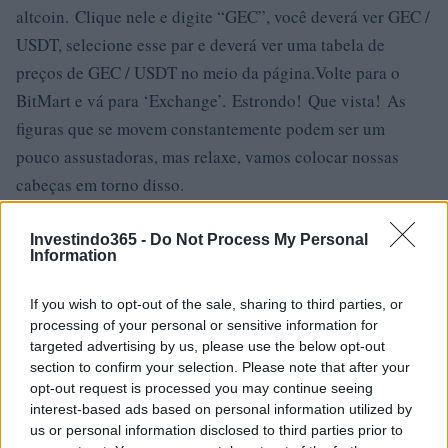
altcoin. Clique nele e digite “GEC”, você deverá ver GEC /
USDT, selecione esse par e deverá ver uma tabela de
preços de GEC / USDT no meio da página.Volte para o
BitMart e vá para ‘Exchange’. Estrondo! Que vista! As
figuras que se movem constantemente podem ser um
pouco assustadoras, mas relaxe, vamos colocar nossas
cabeças em torno disso.
Além da (s) troca (s) acima, existem algumas trocas de
Investindo365 -
Do Not Process My Personal
Information
criptografia populares nas quais eles têm volumes
decentes de negociação diária e uma enorme base de
If you wish to opt-out of the sale, sharing to third parties, or
usuários. Isso garantirá que você poderá vender suas
processing of your personal or sensitive information for
moedas a qualquer momento e as taxas geralmente serão
targeted advertising by us, please use the below opt-out
section to confirm your selection. Please note that after your
mais baixas. É sugerido que você também se registre
opt-out request is processed you may continue seeing
nessas bolsas, pois uma vez que o GEC seja listado lá,
interest-based ads based on personal information utilized by
atrairá uma grande quantidade de volumes de negociação
us or personal information disclosed to third parties prior to