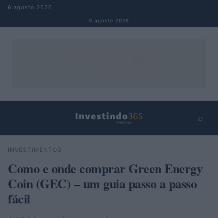
Pular para o conteúdo
6 agosto 2026
6 agosto 2026
⌕
×
⌕
INVESTIMENTOS
Buscar
Como e onde comprar Green Energy
Coin (GEC) – um guia passo a passo
fácil