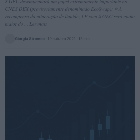
$ GEC desempenhará um papel extremamente importante no
CNES DEX (provisoriamente denominado EcoSwap): ⭐ A
recompensa da mineração de liquidez LP com $ GEC será muito
maior do ... Ler mais
Giorgia Stromeo
·
19 outubro 2021
· 15 min