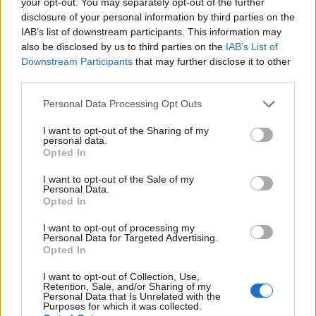
your opt-out. You may separately opt-out of the further
criptografia populares nas quais eles têm volumes
disclosure of your personal information by third parties on the
decentes de negociação diária e uma enorme base de
IAB’s list of downstream participants. This information may
usuários. Isso garantirá que você poderá vender suas
also be disclosed by us to third parties on the
IAB’s List of
Downstream Participants
that may further disclose it to other
moedas a qualquer momento e as taxas serão geralmente
third parties.
mais baixas. É sugerido que você também se registre
Please note that this website/app uses one or more Google
Personal Data Processing Opt Outs
nessas bolsas, já que uma vez que G999 for listado lá,
services and may gather and store information including but
atrairá uma grande quantidade de volumes de negociação
not limited to your visit or usage behaviour. You may click to
I want to opt-out of the Sharing of my
personal data.
dos usuários, o que significa que você terá grandes
grant or deny consent to Google and its third-party tags to
Opted In
use your data for below specified purposes in below Google
oportunidades de negociação!
consent section.
I want to opt-out of the Sale of my
Personal Data.
Binance
Opted In
Binance é uma bolsa de criptomoeda popular que foi
I want to opt-out of processing my
Personal Data for Targeted Advertising.
iniciada na China, mas depois mudou sua sede para a Ilha
Opted In
de Malta, amigável à criptografia, na UE. Binance é
I want to opt-out of Collection, Use,
popular por seus serviços de troca de criptografia para
Retention, Sale, and/or Sharing of my
Personal Data that Is Unrelated with the
criptografia. Binance explodiu em cena na mania de 2017
Purposes for which it was collected.