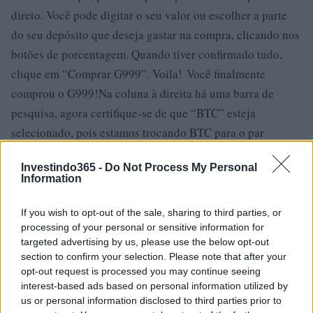
direto. Você pode digitar o seu valor ou escolher a parte
do seu depósito que deseja gastar na compra, clicando nos
botões de porcentagem. Quando tiver confirmado tudo,
clique em “Comprar G999”. Voila! Você finalmente
comprou o G999!Na coluna à direita há uma barra de
pesquisa, agora certifique-se de que “BTC” esteja
selecionado, pois estamos trocando BTC para o par
altcoin. Clique nele e digite “G999”, você deverá ver
Investindo365 -
Do Not Process My Personal
G999 / BTC, selecione esse par e deverá ver uma tabela de
Information
preços de G999 / BTC no meio da página.Volte para o
BitForex e vá para ‘Exchange’. Estrondo! Que vista! As
If you wish to opt-out of the sale, sharing to third parties, or
processing of your personal or sensitive information for
figuras que se movem constantemente podem ser um
targeted advertising by us, please use the below opt-out
pouco assustadoras, mas relaxe, vamos colocar nossas
section to confirm your selection. Please note that after your
cabeças em torno disso.
opt-out request is processed you may continue seeing
interest-based ads based on personal information utilized by
Além da (s) troca (s) acima, existem algumas trocas de
us or personal information disclosed to third parties prior to