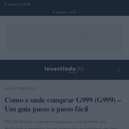
Pular para o conteúdo
9 agosto 2026
9 agosto 2026
⌕
×
⌕
INVESTIMENTOS
Buscar
Como e onde comprar G999 (G999) –
Um guia passo a passo fácil
999 blockchain é uma tecnologia que pode permitir que
indivíduos e empresas façam transações instantâneas em uma