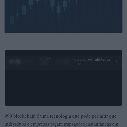
0:29 /
Ad
hub
Media
POWERED
1
/
4
3:55
BY
999 blockchain é uma tecnologia que pode permitir que
indivíduos e empresas façam transações instantâneas em