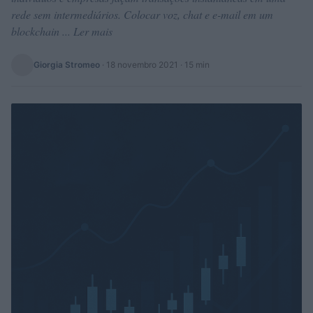
rede sem intermediários. Colocar voz, chat e e-mail em um
blockchain ... Ler mais
Giorgia Stromeo
·
18 novembro 2021
· 15 min