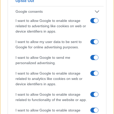
Opted Out
e desde então se tornou a maior troca de criptografia do
mundo.
Google consents
I want to allow Google to enable storage
Gate.io
related to advertising like cookies on web or
Gate.io é uma bolsa de criptomoeda americana que foi
device identifiers in apps.
lançada em 2017. A troca está disponível em inglês e
I want to allow my user data to be sent to
chinês (o último sendo muito útil para investidores
Google for online advertising purposes.
chineses). O principal fator de venda da Gate.io é sua
I want to allow Google to send me
ampla seleção de pares de negociação. Você pode
personalized advertising.
encontrar a maioria das novas altcoins aqui. Gate.io
I want to allow Google to enable storage
também demonstra um volume de negociação
related to analytics like cookies on web or
impressionante. Quase todos os dias, é uma das 20
device identifiers in apps.
principais bolsas de valores com maior volume de
I want to allow Google to enable storage
negociação. O volume de negociação é de aprox. US $
related to functionality of the website or app.
100 milhões por dia. Os 10 principais pares de negociação
no Gate.io em termos de volume de negociação geralmente
I want to allow Google to enable storage