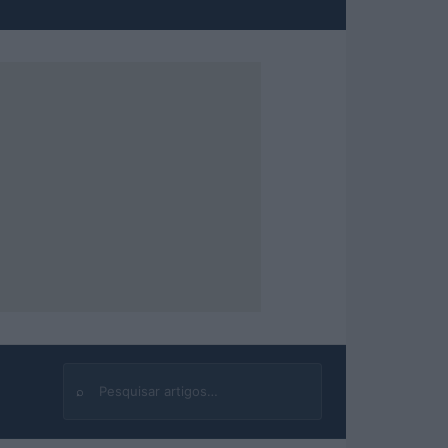
⌕
Buscar