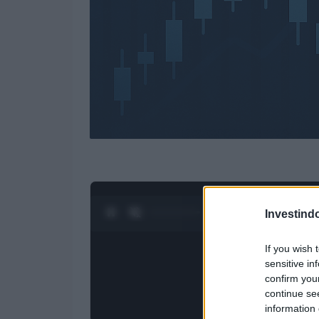
0:28 / 3:55
1
/
4
Investind
If you wish 
sensitive in
confirm you
continue se
information 