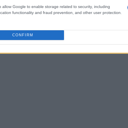
tografia, ao contrário de outras criptomoedas
o allow Google to enable storage related to security, including
amente com dinheiro de fiats. No entanto, você ainda
cation functionality and fraud prevention, and other user protection.
do primeiro Bitcoin em qualquer bolsa de fiat-to-
a que se oferece para negociar esta moeda. Neste artigo
CONFIRM
nas etapas para comprar EDAO .