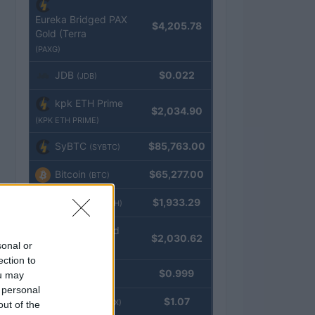
Eureka Bridged PAX
$4,205.78
Gold (Terra
(PAXG)
JDB
$0.022
(JDB)
kpk ETH Prime
$2,034.90
(KPK ETH PRIME)
SyBTC
$85,763.00
(SYBTC)
Bitcoin
$65,277.00
(BTC)
Ethereum
$1,933.29
(ETH)
kpk ETH Yield
$2,030.62
sonal or
(KPK ETH YIELD)
ection to
Tether
$0.999
ou may
(USDT)
 personal
USDEX
$1.07
(USDEX)
out of the