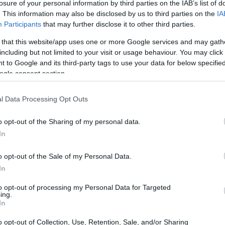
losure of your personal information by third parties on the IAB’s list of
. This information may also be disclosed by us to third parties on the
IA
wap em junho de 2021, com 100.000 tokens EDAO
Participants
that may further disclose it to other third parties.
rnecer liquidez na bolsa descentralizada
 that this website/app uses one or more Google services and may gath
mpensas agrícolas / de aposta, 10% para futuras
including but not limited to your visit or usage behaviour. You may click 
 to Google and its third-party tags to use your data for below specifi
AO como um todo e 8% para recompensas de
ogle consent section.
a parte dos 10% restantes do suprimento em um
s.
l Data Processing Opt Outs
o opt-out of the Sharing of my personal data.
In
o opt-out of the Sale of my Personal Data.
In
to opt-out of processing my Personal Data for Targeted
ing.
In
o opt-out of Collection, Use, Retention, Sale, and/or Sharing