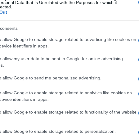
ersonal Data that Is Unrelated with the Purposes for which it
lected.
Out
consents
o allow Google to enable storage related to advertising like cookies on
evice identifiers in apps.
oge DAO?
o allow my user data to be sent to Google for online advertising
s.
e ElonDoge, liderado por ElonCapitan e seu
ele construiu para este foguete – Muskbeater.
to allow Google to send me personalized advertising.
AO (EDAO)?
o allow Google to enable storage related to analytics like cookies on
evice identifiers in apps.
 um número crescente de bolsas, com pares
o allow Google to enable storage related to functionality of the website
 PancakeSwap , uma bolsa descentralizada na Binance
o allow Google to enable storage related to personalization.