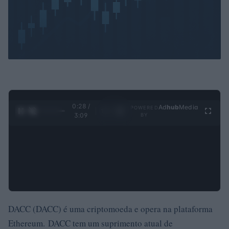
0:29 /
Ad
hub
Media
POWERED
1
/
4
3:09
BY
DACC (DACC) é uma criptomoeda e opera na plataforma
Ethereum. DACC tem um suprimento atual de