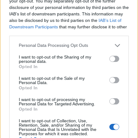
your opt-out. You may separately opt-out of the further
criptografia. Binance explodiu em cena na mania de 2017
disclosure of your personal information by third parties on the
e desde então se tornou a maior troca de criptografia do
IAB’s list of downstream participants. This information may
also be disclosed by us to third parties on the
IAB’s List of
mundo.
Downstream Participants
that may further disclose it to other
third parties.
Gate.io
Please note that this website/app uses one or more Google
Personal Data Processing Opt Outs
Gate.io é uma bolsa de criptomoeda americana que foi
services and may gather and store information including but
lançada em 2017. A troca está disponível em inglês e
not limited to your visit or usage behaviour. You may click to
I want to opt-out of the Sharing of my
personal data.
grant or deny consent to Google and its third-party tags to
chinês (o último sendo muito útil para investidores
Opted In
use your data for below specified purposes in below Google
chineses). O principal fator de venda da Gate.io é sua
consent section.
I want to opt-out of the Sale of my
ampla seleção de pares de negociação. Você pode
Personal Data.
Opted In
encontrar a maioria das novas altcoins aqui. Gate.io
também demonstra um volume de negociação
I want to opt-out of processing my
Personal Data for Targeted Advertising.
impressionante. Quase todos os dias, é uma das 20
Opted In
principais bolsas de valores com maior volume de
I want to opt-out of Collection, Use,
negociação. O volume de negociação é de aprox. US $
Retention, Sale, and/or Sharing of my
Personal Data that Is Unrelated with the
100 milhões por dia. Os 10 principais pares de negociação
Purposes for which it was collected.