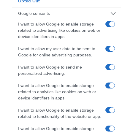
Opted Out
no Gate.io em termos de volume de negociação geralmente
têm USDT (Tether) como uma parte do par. Portanto, para
Google consents
resumir o que precede, o vasto número de pares de
I want to allow Google to enable storage
negociação da Gate.io e a sua extraordinária liquidez são
related to advertising like cookies on web or
aspectos muito impressionantes desta bolsa.
device identifiers in apps.
I want to allow my user data to be sent to
Última etapa: armazene o DACC com
Google for online advertising purposes.
segurança em carteiras de hardware
I want to allow Google to send me
Ledger Nano S
personalized advertising.
I want to allow Google to enable storage
Interface amigável e fácil de configurar
related to analytics like cookies on web or
Pode ser usado em desktops e laptops
device identifiers in apps.
Leve e portátil
Suporta a maioria dos blockchains e uma ampla variedade
I want to allow Google to enable storage
related to functionality of the website or app.
de tokens (ERC-20 / BEP-20)
Vários idiomas disponíveis
I want to allow Google to enable storage
Construído por uma empresa bem estabelecida fundada