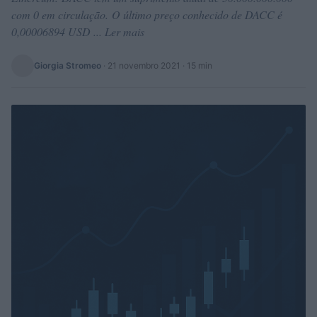
com 0 em circulação. O último preço conhecido de DACC é
0,00006894 USD ... Ler mais
Giorgia Stromeo
·
21 novembro 2021
· 15 min