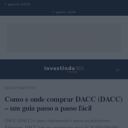
Pular para o conteúdo
7 agosto 2026
7 agosto 2026
⌕
×
⌕
INVESTIMENTOS
Buscar
Como e onde comprar DACC (DACC)
– um guia passo a passo fácil
DACC (DACC) é uma criptomoeda e opera na plataforma
Ethereum. DACC tem um suprimento atual de 30.000.000.000