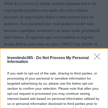
Além da (s) troca (s) acima, existem algumas trocas de
criptografia populares nas quais eles têm volumes
decentes de negociação diária e uma enorme base de
usuários. Isso garantirá que você poderá vender suas
moedas a qualquer momento e as taxas serão geralmente
mais baixas. É sugerido que você também se registre
nessas bolsas, pois uma vez que o DACC seja listado lá,
atrairá uma grande quantidade de volumes de negociação
dos usuários de lá, o que significa que você terá grandes
Investindo365 -
Do Not Process My Personal
Information
oportunidades de negociação!
If you wish to opt-out of the sale, sharing to third parties, or
Binance
processing of your personal or sensitive information for
targeted advertising by us, please use the below opt-out
Binance é uma bolsa de criptomoeda popular que foi
section to confirm your selection. Please note that after your
iniciada na China, mas depois mudou sua sede para a Ilha
opt-out request is processed you may continue seeing
de Malta, amigável à criptografia, na UE. Binance é
interest-based ads based on personal information utilized by
us or personal information disclosed to third parties prior to
popular por seus serviços de troca de criptografia para