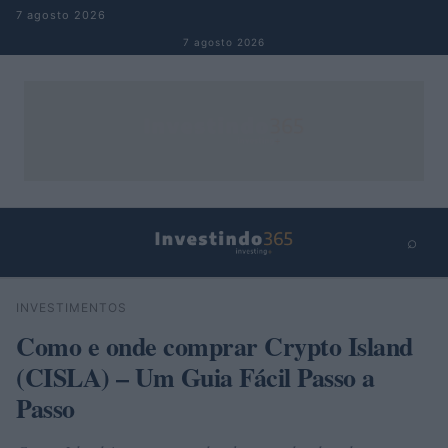
Pular para o conteúdo
7 agosto 2026
7 agosto 2026
⌕
×
⌕
INVESTIMENTOS
Buscar
Como e onde comprar Crypto Island
(CISLA) – Um Guia Fácil Passo a
Passo