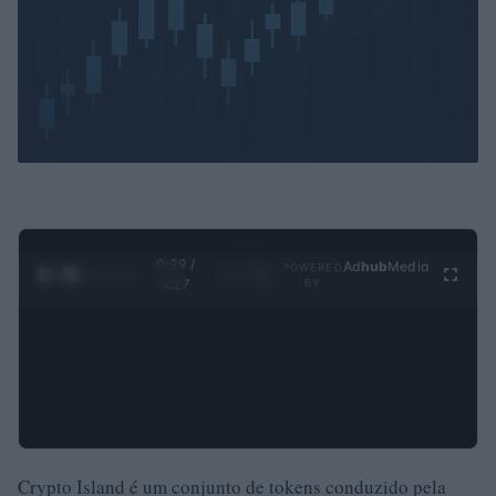
0:30 /
Ad
hub
Media
POWERED
1
/
4
4:27
BY
Crypto Island é um conjunto de tokens conduzido pela