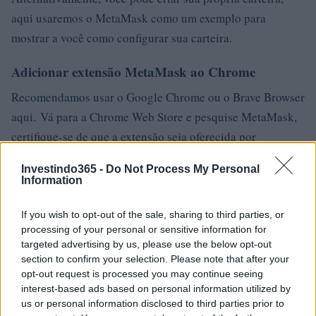
aqui usaremos o MetaMask como um exemplo para
mostrar a você como configurar sua carteira.
Adicionar extensão MetaMask ao Chrome
Recomendamos usar o Google Chrome ou o Brave Browser
aqui. Vá para a Chrome Web Store e pesquise MetaMask,
certifique-se de que a extensão seja oferecida por
https://metamask.io por segurança e clique em Adicionar
Investindo365 -
Do Not Process My Personal
ao Chrome.
Information
Depois de salvar suas frases-semente com segurança,
If you wish to opt-out of the sale, sharing to third parties, or
confirme na próxima tela, verificando-as. E pronto! Leia as
processing of your personal or sensitive information for
targeted advertising by us, please use the below opt-out
dicas mais uma vez para garantir que você esteja
section to confirm your selection. Please note that after your
totalmente ciente dos problemas de segurança e clique em
opt-out request is processed you may continue seeing
tudo concluído, agora sua carteira está pronta. Agora
interest-based ads based on personal information utilized by
us or personal information disclosed to third parties prior to
clique no ícone MetaMask na barra de extensão do