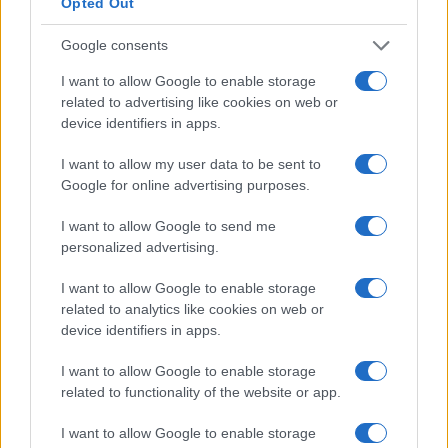
Volte para o PancakeSwap, selecione Troca> Troca na
Opted Out
barra lateral esquerdaClique em enviar e siga as etapas de
Google consents
verificação depois. Depois de sacar com sucesso o seu
I want to allow Google to enable storage
BNB, ele deve chegar em breve à sua carteira. Agora você
related to advertising like cookies on web or
está pronto para comprar o CISLA, finalmente!Agora volte
device identifiers in apps.
para Binance ou qualquer bolsa que você comprou BNB.
I want to allow my user data to be sent to
Vá para a carteira do BNB e selecione Retirar, no endereço
Google for online advertising purposes.
do destinatário, cole o seu próprio endereço da carteira e
I want to allow Google to send me
certifique-se de que é o endereço correto, em seguida, na
personalized advertising.
rede de transferência, certifique-se de ter selecionado
Binance Smart Chain (BSC) ou BEP20 (BSC)Se esta é a
I want to allow Google to enable storage
related to analytics like cookies on web or
primeira vez que você se conecta com a MetaMask, você
device identifiers in apps.
deve ser questionado imediatamente se deseja adicionar a
rede Binance Smart Chain à sua MetaMask, prossiga com
I want to allow Google to enable storage
related to functionality of the website or app.
esta etapa, pois é muito importante que você certifique-se
de enviar seu BNB através da rede certa. Depois de
I want to allow Google to enable storage