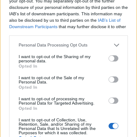
your opt-out. You may separately opt-out of the further
navegador e desbloqueie sua carteira com sua senha. Você
disclosure of your personal information by third parties on the
deve ver seu saldo inicial depois.Aí vem a etapa de
IAB’s list of downstream participants. This information may
also be disclosed by us to third parties on the
IAB’s List of
geração de frase de backup, na tela você verá uma lista de
Downstream Participants
that may further disclose it to other
palavras aleatórias que aparecem depois de clicar em
third parties.
“revelar palavras secretas”, anote essas palavras em um
Please note that this website/app uses one or more Google
Personal Data Processing Opt Outs
pedaço de papel e nunca as salve online, em qualquer
services and may gather and store information including but
lugar. Para segurança extra, você pode até considerar
not limited to your visit or usage behaviour. You may click to
I want to opt-out of the Sharing of my
personal data.
grant or deny consent to Google and its third-party tags to
comprar uma cápsula Cryptosteel da Ledger para
Opted In
use your data for below specified purposes in below Google
armazenar suas frases com segurança e fisicamente.Em
consent section.
I want to opt-out of the Sale of my
seguida, escolha uma senha segura para proteger sua
Personal Data.
Opted In
carteira MetaMask, essa senha não é sua chave privada ou
frases-semente, você só precisa dessa senha para acessar a
I want to opt-out of processing my
Personal Data for Targeted Advertising.
extensão do Chrome.Prossiga em “Começar” e clique em
Opted In
“criar uma carteira” na tela seguinte, leia todas as
I want to opt-out of Collection, Use,
instruções na tela seguinte e clique em “Concordo”
Retention, Sale, and/or Sharing of my
Personal Data that Is Unrelated with the
Purposes for which it was collected.