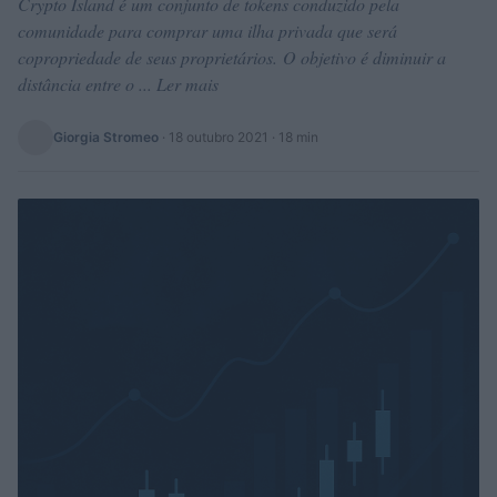
Crypto Island é um conjunto de tokens conduzido pela
comunidade para comprar uma ilha privada que será
copropriedade de seus proprietários. O objetivo é diminuir a
distância entre o ... Ler mais
Giorgia Stromeo
·
18 outubro 2021
· 18 min