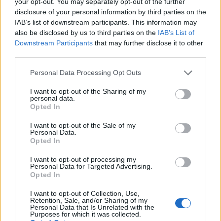
ciente dos problemas de segurança e clique em OK, agora
your opt-out. You may separately opt-out of the further
disclosure of your personal information by third parties on the
sua carteira está pronta. Agora clique no ícone MetaMask
IAB’s list of downstream participants. This information may
na barra de extensão do navegador e desbloqueie sua
also be disclosed by us to third parties on the
IAB’s List of
carteira com sua senha. Você deve ver seu saldo inicial
Downstream Participants
that may further disclose it to other
third parties.
depois.Aí vem a etapa de geração de frase de backup, na
tela você verá uma lista de palavras aleatórias que
Please note that this website/app uses one or more Google
Personal Data Processing Opt Outs
services and may gather and store information including but
aparecem depois de clicar em “revelar palavras secretas”,
not limited to your visit or usage behaviour. You may click to
I want to opt-out of the Sharing of my
anote essas palavras em um pedaço de papel e nunca as
personal data.
grant or deny consent to Google and its third-party tags to
Opted In
salve online, em qualquer lugar. Para segurança extra,
use your data for below specified purposes in below Google
consent section.
você pode até considerar comprar uma cápsula
I want to opt-out of the Sale of my
Personal Data.
Cryptosteel da Ledger para armazenar suas frases com
Opted In
segurança e fisicamente.Em seguida, escolha uma senha
I want to opt-out of processing my
segura para proteger sua carteira MetaMask, essa senha
Personal Data for Targeted Advertising.
Opted In
não é sua chave privada ou frases-semente, você só precisa
dessa senha para acessar a extensão do Chrome.Prossiga
I want to opt-out of Collection, Use,
Retention, Sale, and/or Sharing of my
em “Começar” e clique em “criar uma carteira” na tela
Personal Data that Is Unrelated with the
Purposes for which it was collected.