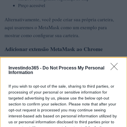
Preço acessível
Alternativamente, você pode criar sua própria carteira,
aqui usaremos o MetaMask como um exemplo para
mostrar como configurar sua carteira.
Adicionar extensão MetaMask ao Chrome
Recomendamos usar o Google Chrome ou o Brave Browser
aqui. Vá para a Chrome Web Store e pesquise MetaMask,
Investindo365 -
Do Not Process My Personal
Information
certifique-se de que a extensão seja oferecida por
https://metamask.io por segurança e clique em Adicionar
If you wish to opt-out of the sale, sharing to third parties, or
ao Chrome.
processing of your personal or sensitive information for
targeted advertising by us, please use the below opt-out
Depois de salvar suas frases-semente com segurança,
section to confirm your selection. Please note that after your
opt-out request is processed you may continue seeing
confirme na próxima tela, verificando-as. E pronto! Leia as
interest-based ads based on personal information utilized by
dicas mais uma vez para garantir que você está totalmente
us or personal information disclosed to third parties prior to