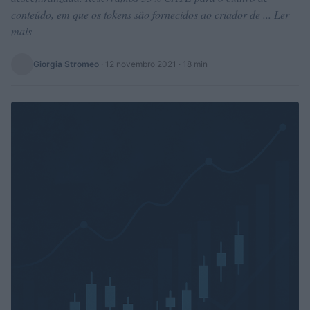
conteúdo, em que os tokens são fornecidos ao criador de ... Ler
mais
Giorgia Stromeo
·
12 novembro 2021
· 18 min