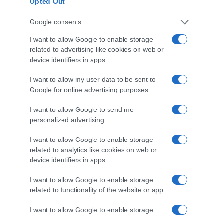
seguinte, leia todas as instruções na tela seguinte e clique
Opted Out
em “Concordo”
Google consents
Volte para o PancakeSwap, selecione Troca> Troca na
I want to allow Google to enable storage
barra lateral esquerdaClique em enviar e siga as etapas de
related to advertising like cookies on web or
device identifiers in apps.
verificação depois. Depois de sacar com sucesso o seu
BNB, ele deve chegar em breve à sua carteira. Agora você
I want to allow my user data to be sent to
Google for online advertising purposes.
está pronto para comprar CATE finalmente!Agora volte
para Binance ou qualquer bolsa que você comprou BNB.
I want to allow Google to send me
Vá para a carteira do BNB e selecione Retirar, no endereço
personalized advertising.
do destinatário, cole o seu próprio endereço da carteira e
I want to allow Google to enable storage
certifique-se de que é o endereço correto, em seguida, na
related to analytics like cookies on web or
rede de transferência, certifique-se de ter selecionado
device identifiers in apps.
Binance Smart Chain (BSC) ou BEP20 (BSC)Se esta é a
I want to allow Google to enable storage
primeira vez que você se conecta com a MetaMask, você
related to functionality of the website or app.
deve ser questionado imediatamente se deseja adicionar a
I want to allow Google to enable storage
rede Binance Smart Chain à sua MetaMask, prossiga com