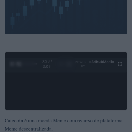
0:30 /
Ad
hub
Media
POWERED
1
/
4
3:09
BY
Catecoin é uma moeda Meme com recurso de plataforma
Meme descentralizada.