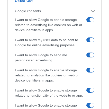
Opted Out
Coinmarketcap é a lista de bolsas com os maiores volumes
de negociação 24 horas. Desnecessário dizer que, se você
Google consents
começar a negociar aqui, não terá que se preocupar com o
I want to allow Google to enable storage
fato de a carteira de pedidos ser escassa. Muitas bolsas
related to advertising like cookies on web or
device identifiers in apps.
não permitem investidores dos EUA como clientes. Até
onde sabemos, o BitMart não é uma dessas trocas. Todos
I want to allow my user data to be sent to
os investidores americanos interessados ​​em negociar aqui
Google for online advertising purposes.
devem, em qualquer caso, formar sua própria opinião
I want to allow Google to send me
sobre quaisquer questões decorrentes de sua cidadania ou
personalized advertising.
residência.
I want to allow Google to enable storage
related to analytics like cookies on web or
Última etapa: Armazene ADADOWN com
device identifiers in apps.
segurança em carteiras de hardware
I want to allow Google to enable storage
Ledger Nano S
related to functionality of the website or app.
I want to allow Google to enable storage
Interface amigável e fácil de configurar