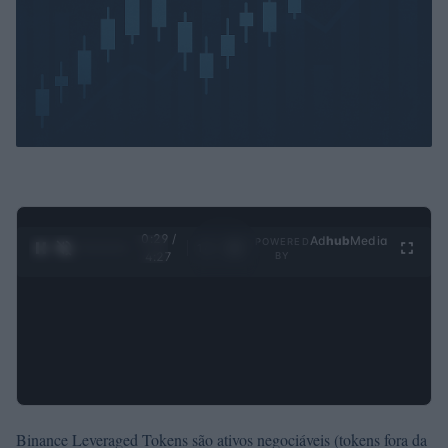
0:30 /
Ad
hub
Media
POWERED
1
/
4
4:27
BY
Binance Leveraged Tokens são ativos negociáveis ​​(tokens fora da