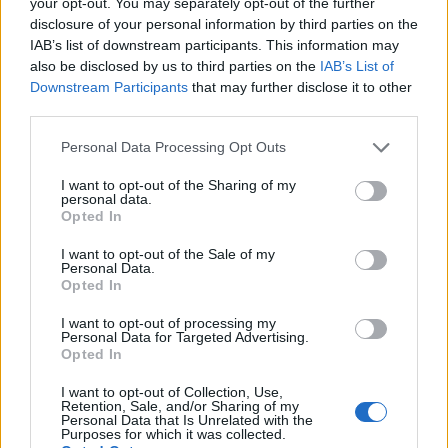
your opt-out. You may separately opt-out of the further
negócios. O volume de negociação é de aprox. US $ 100
disclosure of your personal information by third parties on the
milhões por dia. Os 10 principais pares de negociação no
IAB’s list of downstream participants. This information may
also be disclosed by us to third parties on the
IAB’s List of
Gate.io em termos de volume de negociação geralmente
Downstream Participants
that may further disclose it to other
têm USDT (Tether) como uma parte do par. Portanto, para
third parties.
resumir o que precede, o vasto número de pares de
Please note that this website/app uses one or more Google
Personal Data Processing Opt Outs
negociação da Gate.io e a sua extraordinária liquidez são
services and may gather and store information including but
aspectos muito impressionantes desta bolsa.
not limited to your visit or usage behaviour. You may click to
I want to opt-out of the Sharing of my
personal data.
grant or deny consent to Google and its third-party tags to
Opted In
use your data for below specified purposes in below Google
BitMart
consent section.
I want to opt-out of the Sale of my
BitMart é uma troca de criptografia das Ilhas Cayman. Ele
Personal Data.
Opted In
foi disponibilizado ao público em março de 2018. BitMart
tem uma liquidez realmente impressionante. Na época da
I want to opt-out of processing my
Personal Data for Targeted Advertising.
última atualização desta análise (20 de março de 2020,
Opted In
bem no meio da crise com COVID-19), o volume de
I want to opt-out of Collection, Use,
negociação de 24 horas da BitMart era de US $ 1,8
Retention, Sale, and/or Sharing of my
Personal Data that Is Unrelated with the
bilhão. Este montante colocou BitMart no lugar nº. 24 na
Purposes for which it was collected.