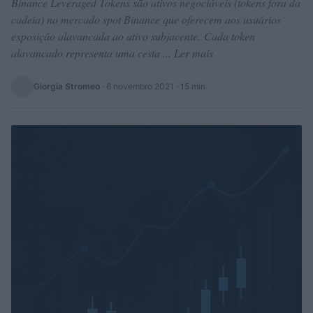
Binance Leveraged Tokens são ativos negociáveis ​​(tokens fora da
cadeia) no mercado spot Binance que oferecem aos usuários
exposição alavancada ao ativo subjacente. Cada token
alavancado representa uma cesta ... Ler mais
Giorgia Stromeo
·
6 novembro 2021
· 15 min