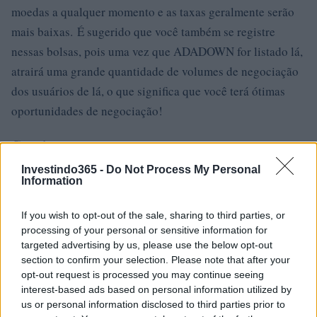
moedas a qualquer momento e as taxas geralmente serão
mais baixas. É sugerido que você também se registre
nessas bolsas, pois uma vez que ADADOWN for listado lá,
atrairá uma grande quantidade de volumes de negociação
dos usuários de lá, o que significa que você terá ótimas
oportunidades de negociação!
Gate.io
Gate.io é uma bolsa de criptomoeda americana lançada em
Investindo365 -
Do Not Process My Personal
Information
2017. A troca está disponível em inglês e chinês (o último
sendo muito útil para investidores chineses). O principal
If you wish to opt-out of the sale, sharing to third parties, or
fator de venda da Gate.io é sua ampla seleção de pares de
processing of your personal or sensitive information for
targeted advertising by us, please use the below opt-out
negociação. Você pode encontrar a maioria das novas
section to confirm your selection. Please note that after your
altcoins aqui. Gate.io também demonstra um volume de
opt-out request is processed you may continue seeing
negociação impressionante. Quase todos os dias, é uma
interest-based ads based on personal information utilized by
us or personal information disclosed to third parties prior to
das 20 principais bolsas de valores com maior volume de