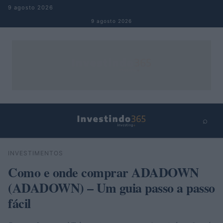
Pular para o conteúdo
9 agosto 2026
9 agosto 2026
⌕
×
⌕
INVESTIMENTOS
Buscar
Como e onde comprar ADADOWN
(ADADOWN) – Um guia passo a passo
fácil