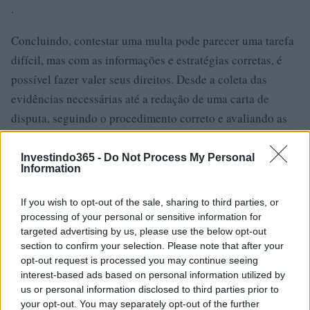
.
Concluindo, contestar uma multa pode parecer uma tarefa
difícil, mas com as informações e estratégias corretas, é
possível fazer valer seus direitos. Desde a coleta das
evidências necessárias até a redação de uma carta de
disputa, seguindo o procedimento correto e avaliando as
opções em caso de rejeição, é possível enfrentar esse
desafio com determinação. Não desista e lute para obter a
Investindo365 -
Do Not Process My Personal
Information
justiça que você merece
If you wish to opt-out of the sale, sharing to third parties, or
.
processing of your personal or sensitive information for
targeted advertising by us, please use the below opt-out
section to confirm your selection. Please note that after your
opt-out request is processed you may continue seeing
AUTOR
interest-based ads based on personal information utilized by
Giorgia Stromeo
us or personal information disclosed to third parties prior to
your opt-out. You may separately opt-out of the further