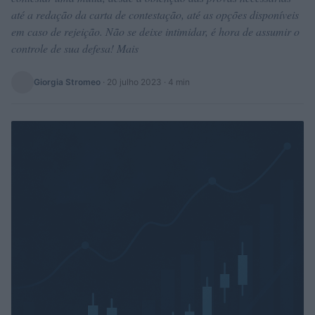
até a redação da carta de contestação, até as opções disponíveis
em caso de rejeição. Não se deixe intimidar, é hora de assumir o
controle de sua defesa! Mais
Giorgia Stromeo
·
20 julho 2023
· 4 min