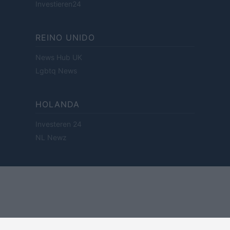
Investieren24
REINO UNIDO
News Hub UK
Lgbtq News
HOLANDA
Investeren 24
NL Newz