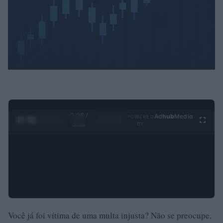
0:29 /
Ad
hub
Media
POWERED
1
/
4
3:55
BY
Você já foi vítima de uma multa injusta? Não se preocupe,