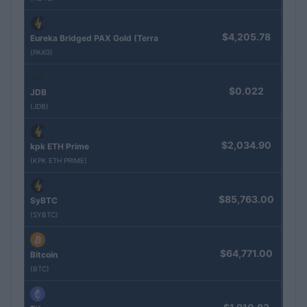
$4,205.78
Eureka Bridged PAX Gold (Terra
(PAXG)
$0.022
JDB
(JDB)
$2,034.90
kpk ETH Prime
(KPK ETH PRIME)
$85,763.00
SyBTC
(SYBTC)
$64,771.00
Bitcoin
(BTC)