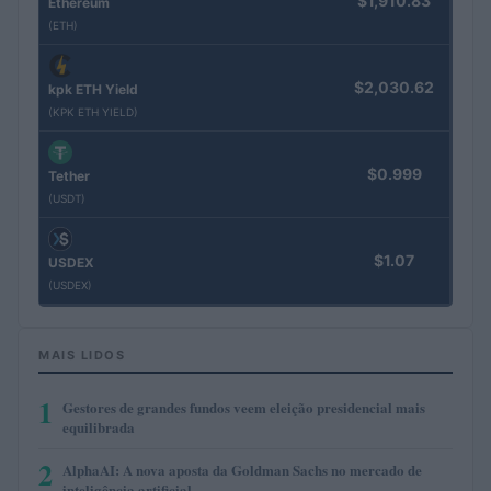
$1,910.83
Ethereum
(ETH)
$2,030.62
kpk ETH Yield
(KPK ETH YIELD)
$0.999
Tether
(USDT)
$1.07
USDEX
(USDEX)
MAIS LIDOS
1
Gestores de grandes fundos veem eleição presidencial mais
equilibrada
2
AlphaAI: A nova aposta da Goldman Sachs no mercado de
inteligência artificial