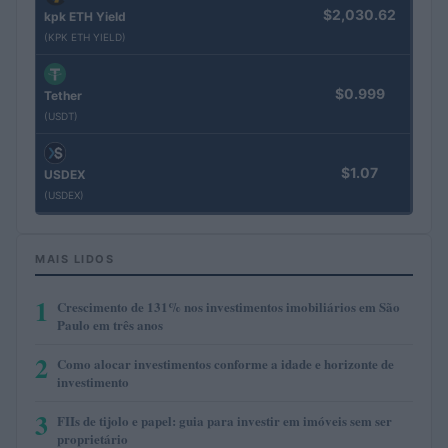
$2,030.62
kpk ETH Yield
(KPK ETH YIELD)
$0.999
Tether
(USDT)
$1.07
USDEX
(USDEX)
MAIS LIDOS
1
Crescimento de 131% nos investimentos imobiliários em São
Paulo em três anos
2
Como alocar investimentos conforme a idade e horizonte de
investimento
3
FIIs de tijolo e papel: guia para investir em imóveis sem ser
proprietário