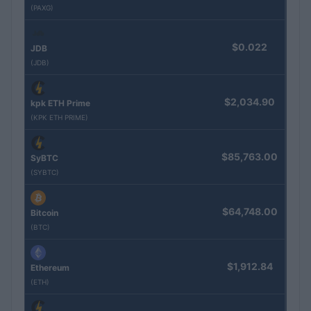
(PAXG)
$0.022
JDB
(JDB)
$2,034.90
kpk ETH Prime
(KPK ETH PRIME)
$85,763.00
SyBTC
(SYBTC)
$64,748.00
Bitcoin
(BTC)
$1,912.84
Ethereum
(ETH)