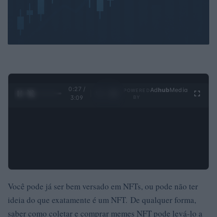
0:28 /
Ad
hub
Media
POWERED
1
/
4
3:09
BY
Você pode já ser bem versado em NFTs, ou pode não ter
ideia do que exatamente é um NFT. De qualquer forma,
saber como coletar e comprar memes NFT pode levá-lo a