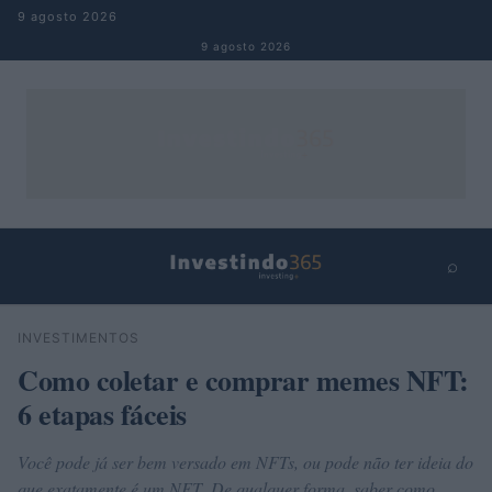
Pular para o conteúdo
9 agosto 2026
9 agosto 2026
⌕
×
⌕
INVESTIMENTOS
Buscar
Como coletar e comprar memes NFT:
6 etapas fáceis
Você pode já ser bem versado em NFTs, ou pode não ter ideia do
que exatamente é um NFT. De qualquer forma, saber como