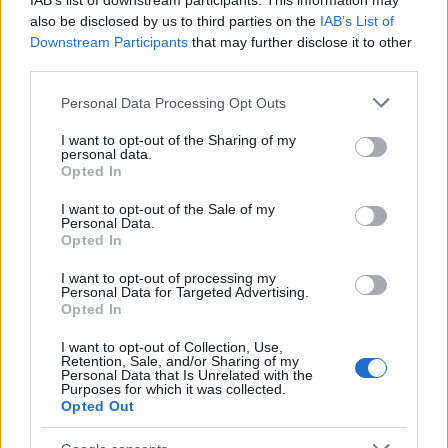
IAB’s list of downstream participants. This information may
also be disclosed by us to third parties on the
IAB’s List of
Downstream Participants
that may further disclose it to other
third parties.
Please note that this website/app uses one or more Google
Personal Data Processing Opt Outs
services and may gather and store information including but
not limited to your visit or usage behaviour. You may click to
I want to opt-out of the Sharing of my
personal data.
grant or deny consent to Google and its third-party tags to
Opted In
use your data for below specified purposes in below Google
consent section.
I want to opt-out of the Sale of my
Personal Data.
Opted In
I want to opt-out of processing my
Personal Data for Targeted Advertising.
Opted In
I want to opt-out of Collection, Use,
Retention, Sale, and/or Sharing of my
Personal Data that Is Unrelated with the
Purposes for which it was collected.
Continue lendo
Opted Out