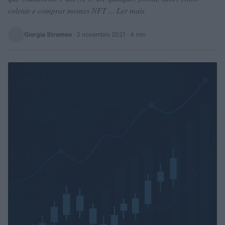
coletar e comprar memes NFT ... Ler mais
Giorgia Stromeo
·
3 novembro 2021
· 4 min