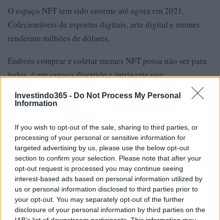
O espaço NFT tem sido enorme até agora em 2021.
Colecionáveis ​​de esportes digitais, arte digital e memes
renderam milhões de dólares.
Embora comprar e coletar memes NFT possa não ser para
todos, é um espaço divertido e intrigante que
provavelmente não irá desaparecer tão cedo, devido ao
Investindo365 -
Do Not Process My Personal
aumento geral tanto na criptomoeda quanto no espaço
Information
NFT.
If you wish to opt-out of the sale, sharing to third parties, or
processing of your personal or sensitive information for
targeted advertising by us, please use the below opt-out
AUTOR
section to confirm your selection. Please note that after your
Giorgia Stromeo
opt-out request is processed you may continue seeing
interest-based ads based on personal information utilized by
us or personal information disclosed to third parties prior to
your opt-out. You may separately opt-out of the further
disclosure of your personal information by third parties on the