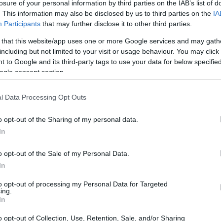
losure of your personal information by third parties on the IAB’s list of
. This information may also be disclosed by us to third parties on the
IA
Participants
that may further disclose it to other third parties.
 that this website/app uses one or more Google services and may gath
including but not limited to your visit or usage behaviour. You may click 
 to Google and its third-party tags to use your data for below specifi
ogle consent section.
l Data Processing Opt Outs
o opt-out of the Sharing of my personal data.
In
ergunta scomoda
o opt-out of the Sale of my Personal Data.
qualquer hype precisa de um teste
.
Seu produto
In
siona investidores?
Quem acompanha o ecossistema
to opt-out of processing my Personal Data for Targeted
ing.
rios. Se você não consegue articular como a
In
 está perigosamente perto do modelo de crescimento
o opt-out of Collection, Use, Retention, Sale, and/or Sharing