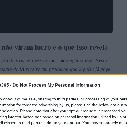
 não viram lucro e o que isso revela
ciclo do
hype
em vez de focar no negócio real. Nesta
roduto de IA resolve um problema que alguém já paga
financeiros vão te dar respostas mais cruéis que
o365 -
Do Not Process My Personal Information
to opt-out of the sale, sharing to third parties, or processing of your per
formation for targeted advertising by us, please use the below opt-out s
r selection. Please note that after your opt-out request is processed y
eing interest-based ads based on personal information utilized by us or
disclosed to third parties prior to your opt-out. You may separately opt-