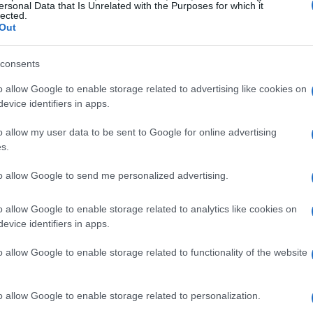
rate que devora runway.
ersonal Data that Is Unrelated with the Purposes for which it
lected.
Out
úmeros de negócio
consents
icas, mas poucos olham para as métricas certas.
o allow Google to enable storage related to advertising like cookies on
 variáveis que determinam se um produto de IA é
evice identifiers in apps.
m métricas de vaidade
— usuários ativos, impressões,
o allow my user data to be sent to Google for online advertising
era negativa.
s.
to allow Google to send me personalized advertising.
azer:
o allow Google to enable storage related to analytics like cookies on
evice identifiers in apps.
o allow Google to enable storage related to functionality of the website
o allow Google to enable storage related to personalization.