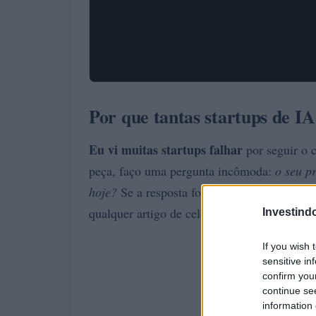
Por que tantas startups de IA
Eu vi muitas startups falhar
por seguir o 
peça, faço uma pergunta incômoda:
o seu p
hoje?
Se a resposta for vaga, os indicadores 
qualquer artigo de celebridade do setor.
Investind
If you wish 
sensitive in
confirm you
continue se
information 