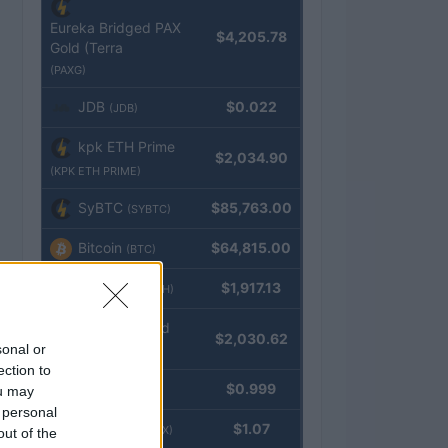
Eureka Bridged PAX
$4,205.78
Gold (Terra
(PAXG)
JDB
$0.022
(JDB)
kpk ETH Prime
$2,034.90
(KPK ETH PRIME)
SyBTC
$85,763.00
(SYBTC)
Bitcoin
$64,815.00
(BTC)
Ethereum
$1,917.13
(ETH)
kpk ETH Yield
$2,030.62
sonal or
(KPK ETH YIELD)
ection to
Tether
$0.999
ou may
(USDT)
 personal
USDEX
$1.07
(USDEX)
out of the