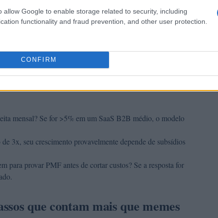
o allow Google to enable storage related to security, including
cation functionality and fraud prevention, and other user protection.
CONFIRM
eceita mensal? Se for >5% em um SaaS B2B médio, o modelo
de 3x, seu crescimento provavelmente depende de subsídios
m para provar PMF antes de cortar custos? Se a resposta for
ado.
acassos que contam mais que memes