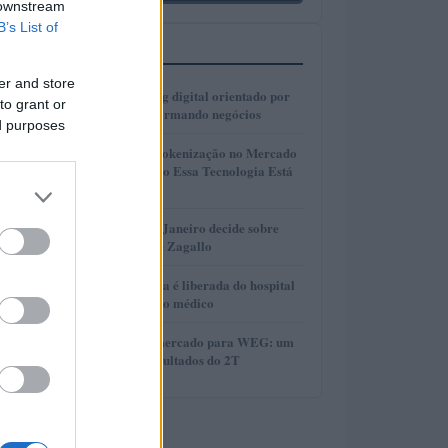
 downstream
B’s List of
MAIS LIDOS
er and store
1
Como o marketing digital orientado por
to grant or
dados está transformando negócios
ed purposes
2
A Revolução da Tokenização no Mercado
Imobiliário: Como Essa Tecnologia Está
Mudando Tudo
3
Justiça do Rio de Janeiro decide sobre
divisão de bens de Zagallo
4
Ex-primeira-dama é liberada do hospital
após procedimento médico
5
Perspectivas do mercado para WEG: um
olhar sobre os resultados do 2T