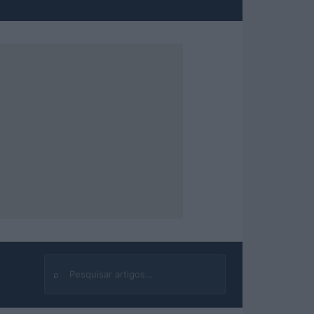
⌕
Buscar