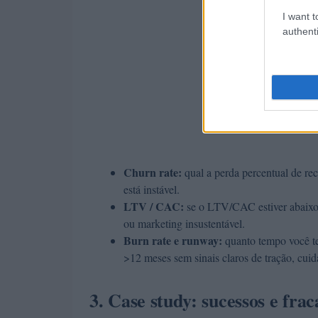
I want t
authenti
Churn rate:
qual a perda percentual de r
está instável.
LTV / CAC:
se o LTV/CAC estiver abaixo 
ou marketing insustentável.
Burn rate e runway:
quanto tempo você te
>12 meses sem sinais claros de tração, cuid
3. Case study: sucessos e fr