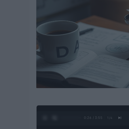
0:28 / 3:55
1
/
4