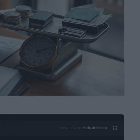
Ad
hub
Media
POWERED BY