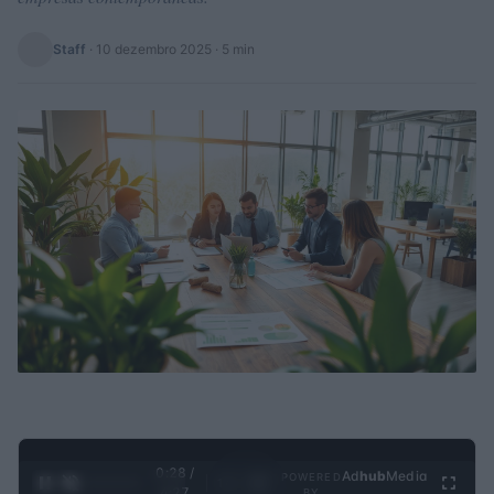
Staff
·
10 dezembro 2025
· 5 min
0:29 /
Ad
hub
Media
POWERED
1
/
4
4:27
BY