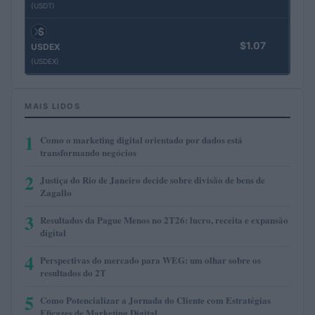
(USDT)
$1.07
USDEX
(USDEX)
MAIS LIDOS
1
Como o marketing digital orientado por dados está
transformando negócios
2
Justiça do Rio de Janeiro decide sobre divisão de bens de
Zagallo
3
Resultados da Pague Menos no 2T26: lucro, receita e expansão
digital
4
Perspectivas do mercado para WEG: um olhar sobre os
resultados do 2T
5
Como Potencializar a Jornada do Cliente com Estratégias
Eficazes de Marketing Digital