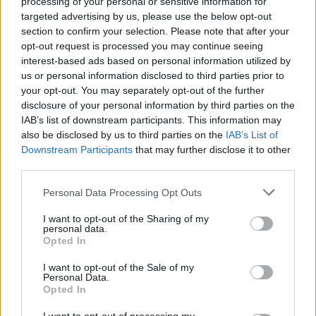
processing of your personal or sensitive information for
sustentáveis, integrar estratégias ESG deixou de ser uma
targeted advertising by us, please use the below opt-out
mera opção e se tornou uma necessidade. As empresas que
section to confirm your selection. Please note that after your
adotam uma postura proativa estarão mais bem
opt-out request is processed you may continue seeing
interest-based ads based on personal information utilized by
posicionadas para prosperar em um futuro onde a
us or personal information disclosed to third parties prior to
sustentabilidade será a norma. Como sua empresa está se
your opt-out. You may separately opt-out of the further
preparando para essa realidade?
disclosure of your personal information by third parties on the
IAB’s list of downstream participants. This information may
also be disclosed by us to third parties on the
IAB’s List of
Downstream Participants
that may further disclose it to other
AUTOR
third parties.
Staff
Please note that this website/app uses one or more Google
Personal Data Processing Opt Outs
services and may gather and store information including but
not limited to your visit or usage behaviour. You may click to
I want to opt-out of the Sharing of my
personal data.
grant or deny consent to Google and its third-party tags to
Opted In
use your data for below specified purposes in below Google
consent section.
I want to opt-out of the Sale of my
Personal Data.
Opted In