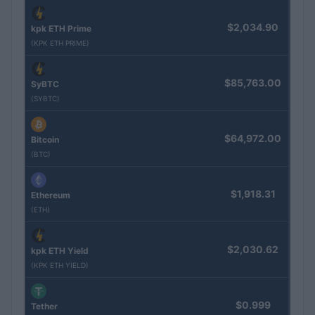
$2,034.90
kpk ETH Prime
(KPK ETH PRIME)
$85,763.00
SyBTC
(SYBTC)
$64,972.00
Bitcoin
(BTC)
$1,918.31
Ethereum
(ETH)
$2,030.62
kpk ETH Yield
(KPK ETH YIELD)
$0.999
Tether