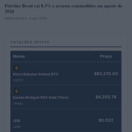
Petróleo Brent cai 8.3% e arrasta commodities em agosto de
2026
Rafael Oliveira · 6 ago 2026
COTAÇÕES CRYPTO
Nome
Preço
$83,270.00
Kinza Babylon Staked BTC
(KBTC)
$4,205.78
Eureka Bridged PAX Gold (Terra
(PAXG)
$0.022
JDB
(JDB)