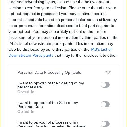
targeted advertising by us, please use the below opt-out
section to confirm your selection. Please note that after your
opt-out request is processed you may continue seeing
interest-based ads based on personal information utilized by
us or personal information disclosed to third parties prior to
your opt-out. You may separately opt-out of the further
disclosure of your personal information by third parties on the
IAB’s list of downstream participants. This information may
Plano de governo de Lula: soberania, investimentos e reforma
also be disclosed by us to third parties on the
IAB’s List of
tributária
Downstream Participants
that may further disclose it to other
Rafael Oliveira · 9 ago 2026
third parties.
Please note that this website/app uses one or more Google
Personal Data Processing Opt Outs
NÃO CLASSIFICADO
services and may gather and store information including but
not limited to your visit or usage behaviour. You may click to
I want to opt-out of the Sharing of my
personal data.
grant or deny consent to Google and its third-party tags to
Opted In
use your data for below specified purposes in below Google
consent section.
I want to opt-out of the Sale of my
Personal Data.
Opted In
I want to opt-out of processing my
Personal Data for Targeted Advertising.