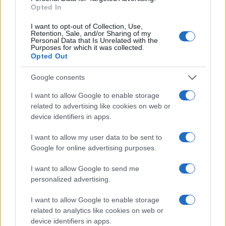
Opted In
I want to opt-out of Collection, Use,
Retention, Sale, and/or Sharing of my
Personal Data that Is Unrelated with the
Redução histórica do desmatamento na Amazônia entre agosto
Purposes for which it was collected.
de 2026 e julho de 2026
Opted Out
Beatriz Almeida · 7 ago 2026
Google consents
NÃO CLASSIFICADO
I want to allow Google to enable storage
related to advertising like cookies on web or
device identifiers in apps.
I want to allow my user data to be sent to
Google for online advertising purposes.
I want to allow Google to send me
personalized advertising.
I want to allow Google to enable storage
related to analytics like cookies on web or
device identifiers in apps.