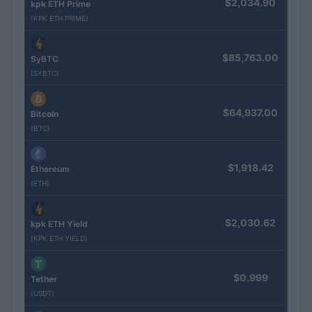
$2,034.90
kpk ETH Prime
(KPK ETH PRIME)
$85,763.00
SyBTC
(SYBTC)
$64,937.00
Bitcoin
(BTC)
$1,918.42
Ethereum
(ETH)
$2,030.62
kpk ETH Yield
(KPK ETH YIELD)
$0.999
Tether
(USDT)