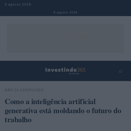
Pular para o conteúdo
9 agosto 2026
9 agosto 2026
⌕
×
⌕
NÃO CLASSIFICADO
Buscar
Como a inteligência artificial
generativa está moldando o futuro do
trabalho