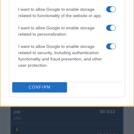
Brent cai 8.3% e arrasta petróleo e ouro para baixo
Rafael Oliveira · 7 ago 2026
I want to allow Google to enable storage
related to functionality of the website or app.
I want to allow Google to enable storage
COTAÇÕES CRYPTO
related to personalization.
I want to allow Google to enable storage
Nome
Preço
related to security, including authentication
functionality and fraud prevention, and other
$83,270.00
Kinza Babylon Staked BTC
user protection.
(KBTC)
CONFIRM
$4,205.78
Eureka Bridged PAX Gold (Terra
(PAXG)
$0.022
JDB
(JDB)