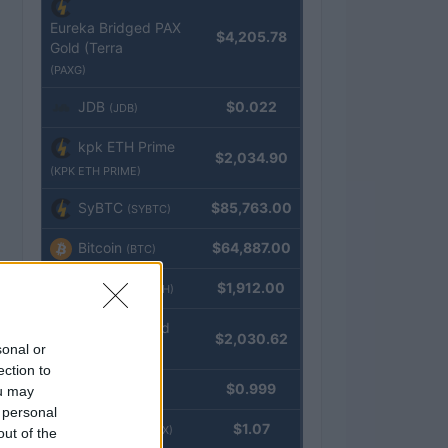
Eureka Bridged PAX
$4,205.78
Gold (Terra
(PAXG)
JDB
$0.022
(JDB)
kpk ETH Prime
$2,034.90
(KPK ETH PRIME)
SyBTC
$85,763.00
(SYBTC)
Bitcoin
$64,887.00
(BTC)
Ethereum
$1,912.00
(ETH)
kpk ETH Yield
$2,030.62
sonal or
(KPK ETH YIELD)
ection to
Tether
$0.999
ou may
(USDT)
 personal
USDEX
$1.07
(USDEX)
out of the