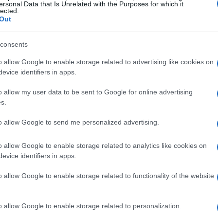
ersonal Data that Is Unrelated with the Purposes for which it
lected.
Out
consents
fico apenas para o intestino, mas também ajuda a
o allow Google to enable storage related to advertising like cookies on
s diferentes de fibras que podem ser incorporadas na
evice identifiers in apps.
o allow my user data to be sent to Google for online advertising
s.
to allow Google to send me personalized advertising.
o allow Google to enable storage related to analytics like cookies on
evice identifiers in apps.
o allow Google to enable storage related to functionality of the website
o allow Google to enable storage related to personalization.