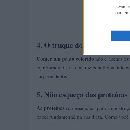
I want t
authenti
4. O truque do prato colorido
Comer um prato colorido
não é apenas esté
equilibrada. Cada cor traz benefícios únic
surpreendente.
5. Não esqueça das proteínas
As proteínas
são essenciais para a constru
papel fundamental na sua dieta. Como você 