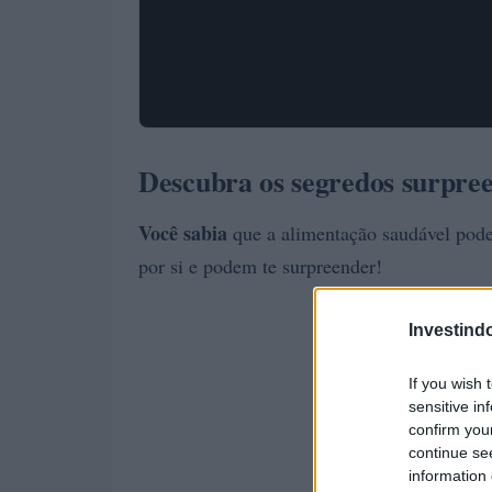
Descubra os segredos surpree
Você sabia
que a alimentação saudável pode
por si e podem te surpreender!
Investind
If you wish 
sensitive in
confirm you
continue se
information 