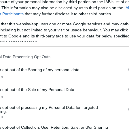
losure of your personal information by third parties on the IAB’s list of
. This information may also be disclosed by us to third parties on the
IA
Participants
that may further disclose it to other third parties.
 that this website/app uses one or more Google services and may gath
including but not limited to your visit or usage behaviour. You may click 
 to Google and its third-party tags to use your data for below specifi
ogle consent section.
l Data Processing Opt Outs
s
o opt-out of the Sharing of my personal data.
In
ua dieta. Eles são repletos de nutrientes essenciais e
s no seu prato é uma escolha inteligente!
o opt-out of the Sale of my Personal Data.
In
to opt-out of processing my Personal Data for Targeted
ing.
In
 sua pele, aumenta a energia e auxilia na digestão. E
o opt-out of Collection, Use, Retention, Sale, and/or Sharing
cê consome pode influenciar seu bem-estar geral?