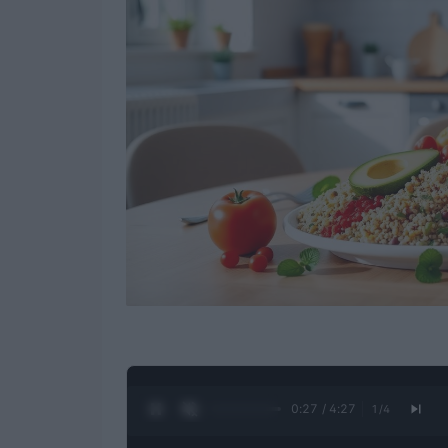
0:28 / 4:27
1
/
4