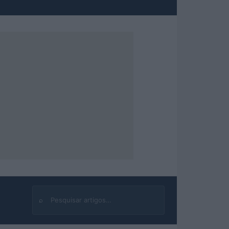
⌕
Buscar