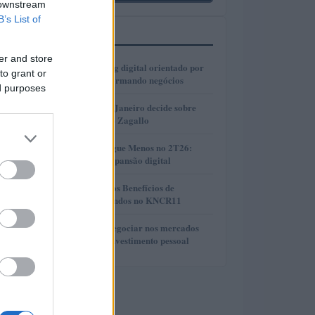
 downstream
B’s List of
MAIS LIDOS
er and store
1
Como o marketing digital orientado por
to grant or
dados está transformando negócios
ed purposes
2
Justiça do Rio de Janeiro decide sobre
divisão de bens de Zagallo
3
Resultados da Pague Menos no 2T26:
lucro, receita e expansão digital
4
Compreendendo os Benefícios de
Reinvestir Dividendos no KNCR11
5
Descubra como negociar nos mercados
financeiros sem investimento pessoal