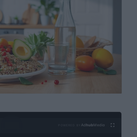
Ad
hub
Media
POWERED BY