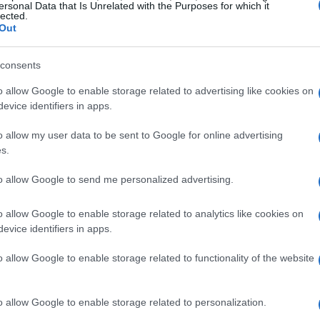
ersonal Data that Is Unrelated with the Purposes for which it
absoluto: feche abas, silencie notificações e trabalhe por ciclos.
lected.
Out
 levar menos de dois minutos, faça na hora. Isso evita que
ua atenção ao longo do dia.
mo prazos mais curtos do que o real para criar urgência.
O
consents
tregará mais rápido e com menos procrastinação.
o allow Google to enable storage related to advertising like cookies on
 que vai te chocar)
— Reserve uma janela diária de 60–120
evice identifiers in apps.
ções. Sim, sem celular, sem e-mail, sem redes sociais.
Você
lemas complexos e produzirá trabalho de qualidade em metade
o allow my user data to be sent to Google for online advertising
e voltar à antiga rotina.
s.
 minutos para avaliar o que funcionou, o que travou e
to allow Google to send me personalized advertising.
s
multiplicam resultados ao longo das semanas.
o allow Google to enable storage related to analytics like cookies on
ovados
evice identifiers in apps.
o allow Google to enable storage related to functionality of the website
 50/10.
o allow Google to enable storage related to personalization.
rabalho.