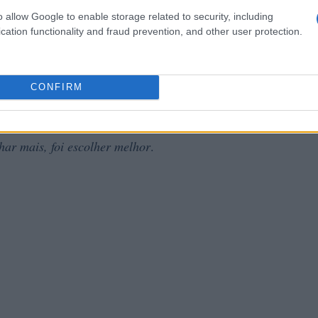
ioridades do dia.
o allow Google to enable storage related to security, including
a cortar tempo de escrita.
cation functionality and fraud prevention, and other user protection.
cuperou 3 horas por dia
CONFIRM
a sobrecarregada. Depois de aplicar os cinco passos —
la ganhou clareza e recuperou em média três horas
har mais, foi escolher melhor
.