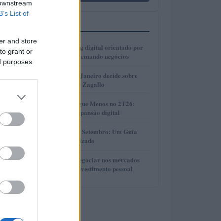
 downstream
B’s List of
MAIS LIDOS
er and store
1
Como o marketing digital orientado por
to grant or
dados está transformando negócios
ed purposes
2
Justiça do Rio de Janeiro decide sobre
divisão de bens de Zagallo
3
Resultados da Pague Menos no 2T26:
lucro, receita e expansão digital
4
Taxas de CDB em Setembro: Um Guia
Completo e Atualizado
5
Descubra como negociar nos mercados
financeiros sem investimento pessoal