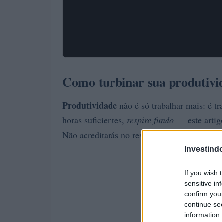
Como turbinar sua produtivid
Produtividade
não é só trabalhar mais: é t
horas suficientes,
respire fundo
— este artig
Não acreditarás no resultado se não tentar!
Investind
If you wish 
sensitive in
confirm you
continue se
information 