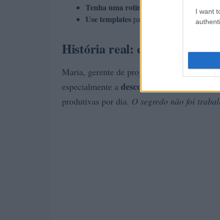
Tenha uma rotina matinal curta
com 3 pr
I want t
Use templates
para e-mails e relatórios par
authenti
História real: como Maria re
Maria, gerente de projetos em Lisboa, estav
desconexão deliberada
especialmente a
— e
produtivas por dia.
O segredo não foi trabal