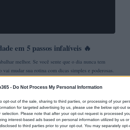
ade em 5 passos infalíveis 🔥
rabalhar melhor. Se você sente que o dia nunca tem
o vai mudar sua rotina com dicas simples e poderosas.
o365 -
Do Not Process My Personal Information
to opt-out of the sale, sharing to third parties, or processing of your per
formation for targeted advertising by us, please use the below opt-out s
r selection. Please note that after your opt-out request is processed y
eing interest-based ads based on personal information utilized by us or
disclosed to third parties prior to your opt-out. You may separately opt-