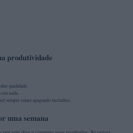
a produtividade
eduz qualidade.
s em nada.
ocê sempre estará apagando incêndios.
 por uma semana
 por sete dias e compare seus resultados. Se quiser,