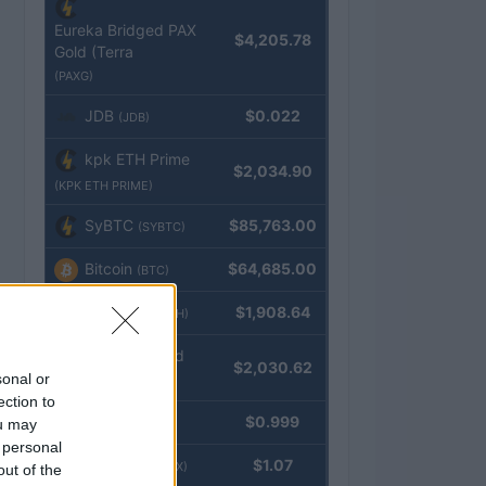
Eureka Bridged PAX
$4,205.78
Gold (Terra
(PAXG)
JDB
$0.022
(JDB)
kpk ETH Prime
$2,034.90
(KPK ETH PRIME)
SyBTC
$85,763.00
(SYBTC)
Bitcoin
$64,685.00
(BTC)
Ethereum
$1,908.64
(ETH)
kpk ETH Yield
$2,030.62
sonal or
(KPK ETH YIELD)
ection to
Tether
$0.999
ou may
(USDT)
 personal
USDEX
$1.07
(USDEX)
out of the