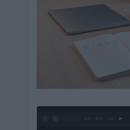
0:28 / 3:19
1
/
4