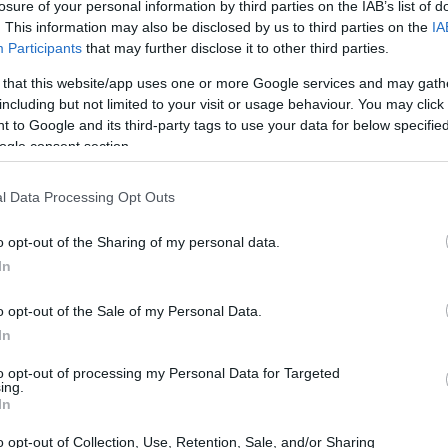
losure of your personal information by third parties on the IAB’s list of
. This information may also be disclosed by us to third parties on the
IA
Participants
that may further disclose it to other third parties.
 that this website/app uses one or more Google services and may gath
including but not limited to your visit or usage behaviour. You may click 
 to Google and its third-party tags to use your data for below specifi
ogle consent section.
l Data Processing Opt Outs
o opt-out of the Sharing of my personal data.
rde tempo (e como parar)
In
 erros que te roubam horas preciosas.
Não acredita?
o opt-out of the Sale of my Personal Data.
olgere
.
In
to opt-out of processing my Personal Data for Targeted
ing.
uncionam
In
Em vez de uma lista infinita, crie blocos de 25–90 minutos
o opt-out of Collection, Use, Retention, Sale, and/or Sharing