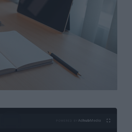
Ad
hub
Media
POWERED BY