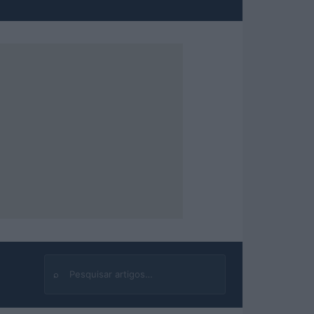
⌕
Buscar