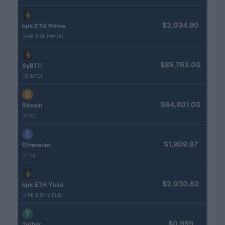
$2,034.90
kpk ETH Prime
(KPK ETH PRIME)
$85,763.00
SyBTC
(SYBTC)
$64,801.00
Bitcoin
(BTC)
$1,909.87
Ethereum
(ETH)
$2,030.62
kpk ETH Yield
(KPK ETH YIELD)
$0.999
Tether