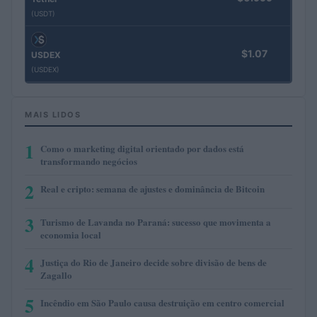
(USDT)
$1.07
USDEX
(USDEX)
MAIS LIDOS
1
Como o marketing digital orientado por dados está
transformando negócios
2
Real e cripto: semana de ajustes e dominância de Bitcoin
3
Turismo de Lavanda no Paraná: sucesso que movimenta a
economia local
4
Justiça do Rio de Janeiro decide sobre divisão de bens de
Zagallo
5
Incêndio em São Paulo causa destruição em centro comercial