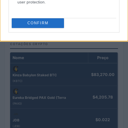
user protection.
Resultados da Pague Menos no 2T26: lucro, receita e expansão
digital
Bruno Costa · 4 ago 2026
CONFIRM
COTAÇÕES CRYPTO
Nome
Preço
$83,270.00
Kinza Babylon Staked BTC
(KBTC)
$4,205.78
Eureka Bridged PAX Gold (Terra
(PAXG)
$0.022
JDB
(JDB)