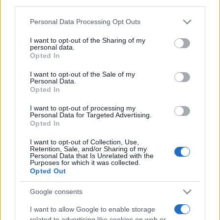
third parties.
Please note that this website/app uses one or more Google
Personal Data Processing Opt Outs
services and may gather and store information including but
not limited to your visit or usage behaviour. You may click to
I want to opt-out of the Sharing of my
personal data.
grant or deny consent to Google and its third-party tags to
Opted In
use your data for below specified purposes in below Google
consent section.
I want to opt-out of the Sale of my
Personal Data.
Opted In
Tensões diplomáticas entre Brasil e Argentina: o que está em
jogo
I want to opt-out of processing my
Personal Data for Targeted Advertising.
Rafael Oliveira · 4 ago 2026
Opted In
NÃO CLASSIFICADO
I want to opt-out of Collection, Use,
Retention, Sale, and/or Sharing of my
Personal Data that Is Unrelated with the
Purposes for which it was collected.
Opted Out
Google consents
I want to allow Google to enable storage
related to advertising like cookies on web or