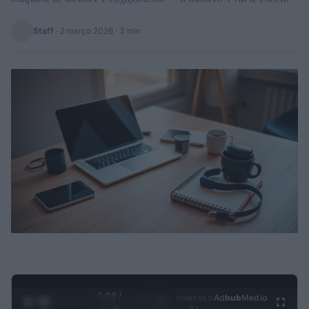
Staff
·
2 março 2026
· 3 min
0:29 /
Ad
hub
Media
POWERED
1
/
4
3:19
BY