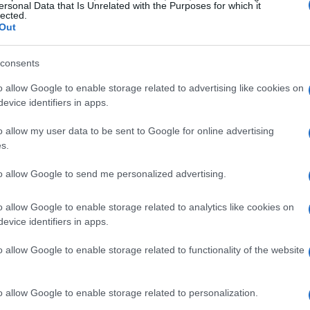
ersonal Data that Is Unrelated with the Purposes for which it
lected.
Out
izado
: beneficiários que atualizam seu ISEE até 30 de junho de
res. Um ISEE menor em comparação com o ano anterior indica
dando direito a um cheque maior. Os pagamentos em atraso
consents
24
o allow Google to enable storage related to advertising like cookies on
evice identifiers in apps.
o allow my user data to be sent to Google for online advertising
s.
to allow Google to send me personalized advertising.
o allow Google to enable storage related to analytics like cookies on
evice identifiers in apps.
o allow Google to enable storage related to functionality of the website
o allow Google to enable storage related to personalization.