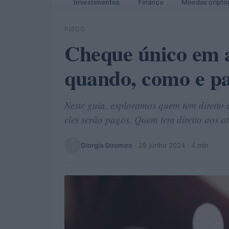
Investimentos
Finança
Moedas cripto
FISCO
Cheque único em 
quando, como e p
Neste guia, exploramos quem tem direito
eles serão pagos. Quem tem direito aos 
Giorgia Stromeo
·
29 junho 2024
· 4 min