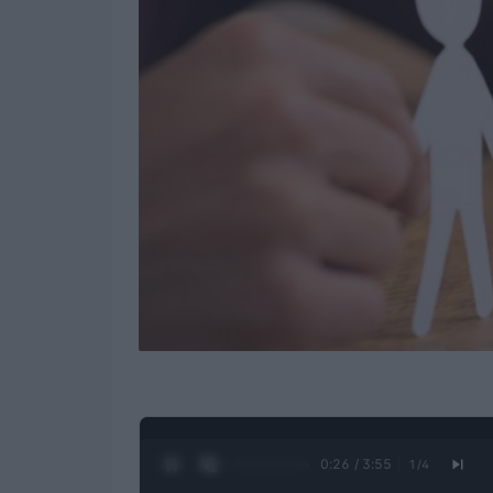
0:28 / 3:55
1
/
4