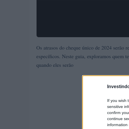
Os atrasos do cheque único de 2024 serão r
específicos. Neste guia, exploramos quem t
quando eles serão
Investind
If you wish 
sensitive in
confirm you
continue se
information 