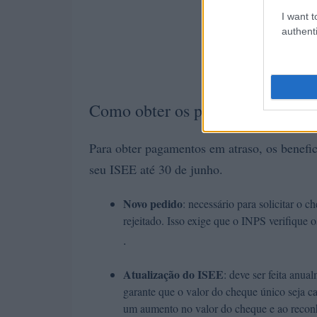
I want t
authenti
Como obter os pagamentos em at
Para obter pagamentos em atraso, os benefic
seu ISEE até 30 de junho.
Novo pedido
: necessário para solicitar o
rejeitado. Isso exige que o INPS verifique 
.
Atualização do ISEE
: deve ser feita anua
garante que o valor do cheque único seja c
um aumento no valor do cheque e ao recon