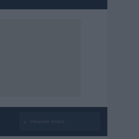
⌕
Buscar