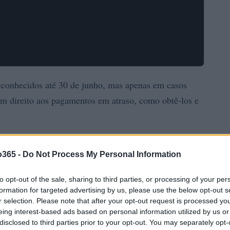
econhecidos até 30 de junho, mas apenas em casos
em direito aos pagamentos em atraso, como obtê-los e
o365 -
Do Not Process My Personal Information
to opt-out of the sale, sharing to third parties, or processing of your per
formation for targeted advertising by us, please use the below opt-out s
r selection. Please note that after your opt-out request is processed y
eing interest-based ads based on personal information utilized by us or
disclosed to third parties prior to your opt-out. You may separately opt-