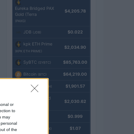
Eureka Bridged PAX
$4,205.78
Gold (Terra
(PAXG)
JDB
$0.022
(JDB)
kpk ETH Prime
$2,034.90
(KPK ETH PRIME)
SyBTC
$85,763.00
(SYBTC)
Bitcoin
$64,219.00
(BTC)
Ethereum
$1,901.57
(ETH)
kpk ETH Yield
$2,030.62
sonal or
(KPK ETH YIELD)
ection to
Tether
$0.999
ou may
(USDT)
 personal
USDEX
$1.07
(USDEX)
out of the