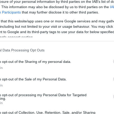
losure of your personal information by third parties on the IAB’s list of
. This information may also be disclosed by us to third parties on the
IA
Participants
that may further disclose it to other third parties.
 that this website/app uses one or more Google services and may gath
including but not limited to your visit or usage behaviour. You may click 
 to Google and its third-party tags to use your data for below specifi
ogle consent section.
l Data Processing Opt Outs
o opt-out of the Sharing of my personal data.
s em atraso do cheque único de 2024
In
o opt-out of the Sale of my Personal Data.
ra crianças em 2024 devem-se a:
In
o: aqueles que têm direito a
um único cheque desde os
to opt-out of processing my Personal Data for Targeted
ing.
 junho de 2024. Eles receberão o valor mensal atual junto com
In
 mês de março de
o opt-out of Collection, Use, Retention, Sale, and/or Sharing