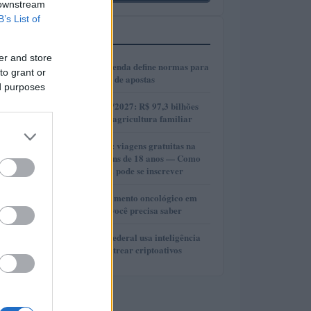
 downstream
B’s List of
MAIS LIDOS
er and store
1
Ministério da Fazenda define normas para
to grant or
anúncios de casas de apostas
ed purposes
2
Plano Safra 2026/2027: R$ 97,3 bilhões
para fortalecer a agricultura familiar
3
DiscoverEU 2025: viagens gratuitas na
Europa para jovens de 18 anos — Como
participar e quem pode se inscrever
4
Direito ao esquecimento oncológico em
2024: tudo o que você precisa saber
5
Como a Receita Federal usa inteligência
artificial para rastrear criptoativos