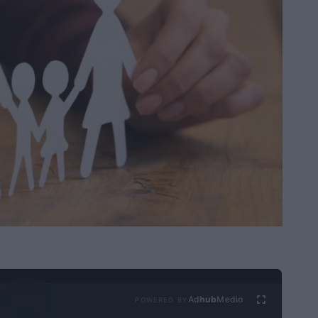
Ad
hub
Media
POWERED BY