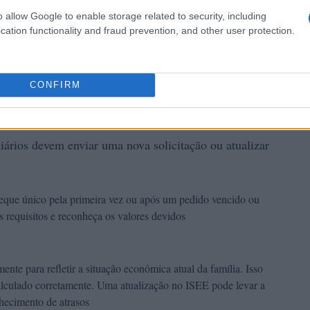
o allow Google to enable storage related to security, including
cation functionality and fraud prevention, and other user protection.
CONFIRM
raso do cheque único de 2024
iários devem enviar uma nova solicitação ou atualizar
 cheque único pela primeira vez ou após um pedido vencido ou
os requisitos e reconheça os valores devidos
lmente para refletir a situação econômica atual da família. Isso
alculado corretamente. Uma atualização no ISEE pode levar a
hecimento de atrasos