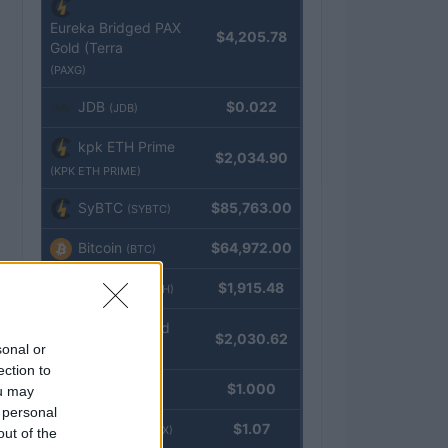
Eureka Bridged PAX
$4,205.78
Gold (Terra
(PAXG)
JDB
$0.022
(JDB)
kpk ETH Prime
$2,034.90
(KPK ETH PRIME)
SyBTC
$85,763.00
(SYBTC)
Bitcoin
$64,972.00
(BTC)
Ethereum
$1,915.48
(ETH)
kpk ETH Yield
$2,030.62
sonal or
(KPK ETH YIELD)
ection to
Tether
$1.000
ou may
(USDT)
 personal
USDEX
$1.07
(USDEX)
out of the