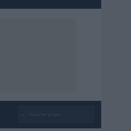
⌕
Buscar