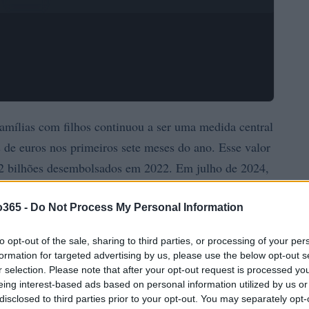
amílias com filhos continuou a ser uma medida central
 de euros nos primeiros sete meses do ano. Esse valor
,2 bilhões desembolsados em 2022. Em julho de 2024,
 subsídio, beneficiando cerca
o365 -
Do Not Process My Personal Information
to opt-out of the sale, sharing to third parties, or processing of your per
formation for targeted advertising by us, please use the below opt-out s
r selection. Please note that after your opt-out request is processed y
eing interest-based ads based on personal information utilized by us or
disclosed to third parties prior to your opt-out. You may separately opt-