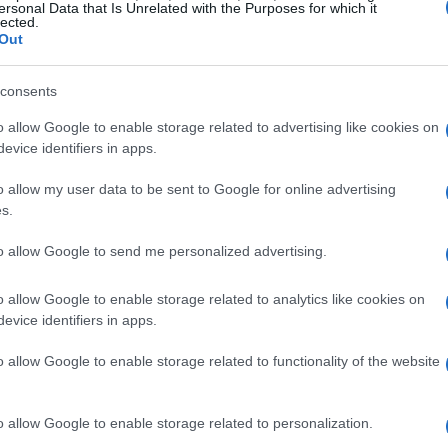
ersonal Data that Is Unrelated with the Purposes for which it
 partir do sétimo mês de gravidez e até o 21º ano de
lected.
Out
, em 17 de setembro de 2024, o INPS publicou um
tos até o mês de julho de
consents
o allow Google to enable storage related to advertising like cookies on
evice identifiers in apps.
o allow my user data to be sent to Google for online advertising
s.
to allow Google to send me personalized advertising.
o allow Google to enable storage related to analytics like cookies on
evice identifiers in apps.
o allow Google to enable storage related to functionality of the website
o allow Google to enable storage related to personalization.