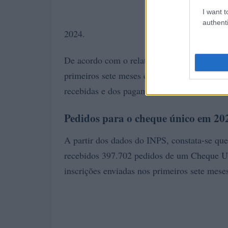
I want t
authenti
2024.
De acordo com o relatório, a instituição de
primeiros sete meses de 2024, fornecendo u
recebidas e dos pagamentos feitos às família
Pedidos para o cheque único em 20
A partir dos dados do INPS, constata-se que
recebidos 397.702 pedidos de um Cheque Un
inscrições enviadas nos primeiros sete mese