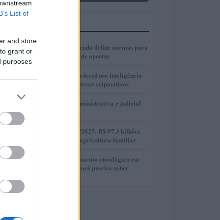
 downstream
B’s List of
MAIS LIDOS
er and store
1
Ministério da Fazenda define normas para
to grant or
anúncios de casas de apostas
ed purposes
2
Como a Receita Federal usa inteligência
artificial para rastrear criptoativos
3
Guia de defesa administrativa e judicial
em litígios fiscais
4
Plano Safra 2026/2027: R$ 97,3 bilhões
para fortalecer a agricultura familiar
5
Direito ao esquecimento oncológico em
2024: tudo o que você precisa saber