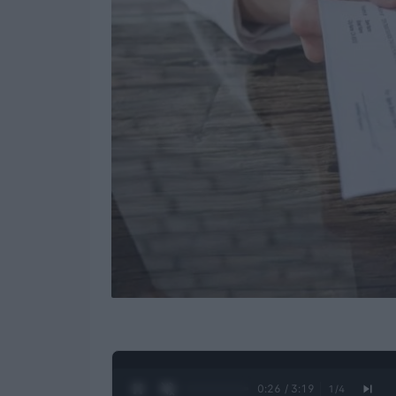
0:28 / 3:19
1
/
4