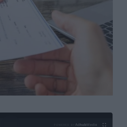
Ad
hub
Media
POWERED BY