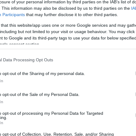
losure of your personal information by third parties on the IAB’s list of
. This information may also be disclosed by us to third parties on the
IA
Participants
that may further disclose it to other third parties.
 that this website/app uses one or more Google services and may gath
including but not limited to your visit or usage behaviour. You may click 
 to Google and its third-party tags to use your data for below specifi
ogle consent section.
l Data Processing Opt Outs
o opt-out of the Sharing of my personal data.
In
alizados fornecidos pelo INPS e pelo Observatório
o opt-out of the Sale of my Personal Data.
In
licados em setembro de 2024.
to opt-out of processing my Personal Data for Targeted
ing.
ico 2024
In
ersal representa o principal apoio econômico para
o opt-out of Collection, Use, Retention, Sale, and/or Sharing