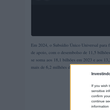
Em 2024, o Subsídio Único Universal para f
de apoio, com o desembolso de 11,5 bilhões
se soma aos 18,1 bilhões em 2023 e aos 13
mais de 6,2 milhões de famílias receberam o
Investind
If you wish 
sensitive in
confirm you
continue se
information 