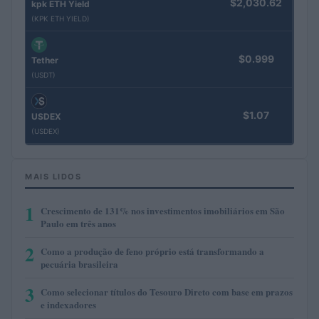
$2,030.62
kpk ETH Yield
(KPK ETH YIELD)
$0.999
Tether
(USDT)
$1.07
USDEX
(USDEX)
MAIS LIDOS
1
Crescimento de 131% nos investimentos imobiliários em São
Paulo em três anos
2
Como a produção de feno próprio está transformando a
pecuária brasileira
3
Como selecionar títulos do Tesouro Direto com base em prazos
e indexadores