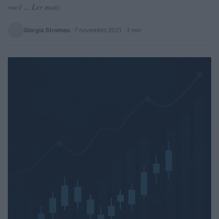
você ... Ler mais
Giorgia Stromeo
·
7 novembro 2021
· 3 min