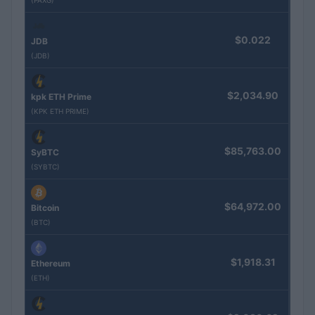
(PAXG)
$0.022
JDB
(JDB)
$2,034.90
kpk ETH Prime
(KPK ETH PRIME)
$85,763.00
SyBTC
(SYBTC)
$64,972.00
Bitcoin
(BTC)
$1,918.31
Ethereum
(ETH)