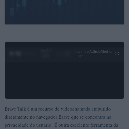
0:29 /
Ad
hub
Media
POWERED
1
/
4
3:55
BY
Brave Talk é um recurso de videochamada embutido
diretamente no navegador Brave que se concentra na
privacidade do usuário. É outra excelente ferramenta da