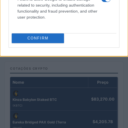
related to security, including authentication
functionality and fraud prevention, and other
user protection.
FIIs de tijolo e papel: guia para investir em imóveis sem ser
proprietário
CONFIRM
Rafael Oliveira · 4 ago 2026
COTAÇÕES CRYPTO
Nome
Preço
$83,270.00
Kinza Babylon Staked BTC
(KBTC)
$4,205.78
Eureka Bridged PAX Gold (Terra