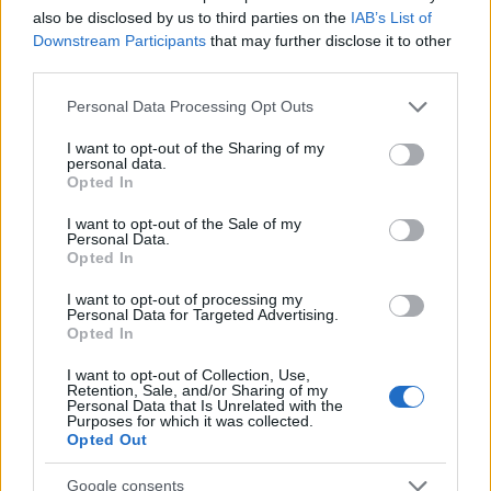
INVESTIMENTOS
also be disclosed by us to third parties on the
IAB’s List of
Downstream Participants
that may further disclose it to other
third parties.
Please note that this website/app uses one or more Google
Personal Data Processing Opt Outs
services and may gather and store information including but
not limited to your visit or usage behaviour. You may click to
I want to opt-out of the Sharing of my
personal data.
grant or deny consent to Google and its third-party tags to
Opted In
use your data for below specified purposes in below Google
consent section.
I want to opt-out of the Sale of my
Personal Data.
Opted In
I want to opt-out of processing my
Principais ações recomendadas para dividendos em agosto de
Personal Data for Targeted Advertising.
2026
Opted In
Bruno Costa · 6 ago 2026
I want to opt-out of Collection, Use,
Retention, Sale, and/or Sharing of my
Personal Data that Is Unrelated with the
INVESTIMENTOS
Purposes for which it was collected.
Opted Out
Google consents