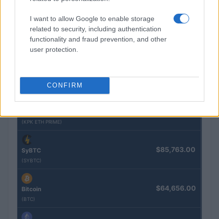
(KBTC)
I want to allow Google to enable storage
related to security, including authentication
$4,205.78
Eureka Bridged PAX Gold (Terra
functionality and fraud prevention, and other
(PAXG)
user protection.
$0.022
JDB
(JDB)
CONFIRM
$2,034.90
kpk ETH Prime
(KPK ETH PRIME)
$85,763.00
SyBTC
(SYBTC)
$64,656.00
Bitcoin
(BTC)