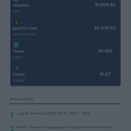
$1,909.92
Ethereum
(ETH)
$2,030.62
kpk ETH Yield
(KPK ETH YIELD)
$0.999
Tether
(USDT)
$1.07
USDEX
(USDEX)
MAIS LIDOS
1
Amp de Previsão (AMP) 2023 – 2025 – 2030
2
OnilX: Atrasos em pagamentos e bloqueio de bens revelam