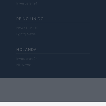
Investieren24
REINO UNIDO
News Hub UK
Lgbtq News
HOLANDA
Investeren 24
NL Newz