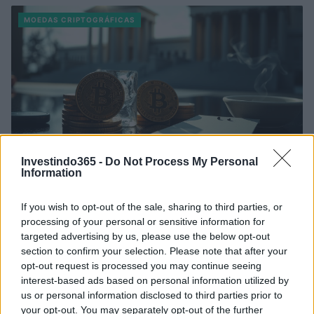
MOEDAS CRIPTOGRÁFICAS
Investindo365 -
Do Not Process My Personal
Information
Justin Sun aciona WLFI na Justiça após bloqueio
de participações
If you wish to opt-out of the sale, sharing to third parties, or
processing of your personal or sensitive information for
Justin Sun, fundador da Tron e grande investidor do WLFI, alega que a
targeted advertising by us, please use the below opt-out
equipe do projeto congelou suas participações e instalou um…
section to confirm your selection. Please note that after your
Susanna Capelli · 23 abr 2026
opt-out request is processed you may continue seeing
interest-based ads based on personal information utilized by
NEWS
us or personal information disclosed to third parties prior to
your opt-out. You may separately opt-out of the further