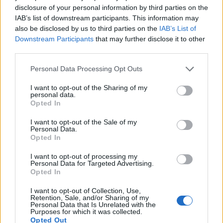
disclosure of your personal information by third parties on the
IAB’s list of downstream participants. This information may
also be disclosed by us to third parties on the
IAB’s List of
Downstream Participants
that may further disclose it to other
third parties.
Please note that this website/app uses one or more Google
Personal Data Processing Opt Outs
services and may gather and store information including but
not limited to your visit or usage behaviour. You may click to
I want to opt-out of the Sharing of my
personal data.
grant or deny consent to Google and its third-party tags to
Novo requisita ao Congresso a rejeição da
Opted In
use your data for below specified purposes in below Google
proposta de criação da Terrabras
consent section.
I want to opt-out of the Sale of my
O Partido Novo apresentou na Câmara um pedido para rejeitar o projeto
Personal Data.
que cria a estatal Terrabras, apontando questões constitucionais e
Opted In
divergências…
I want to opt-out of processing my
Susanna Capelli · 22 abr 2026
Personal Data for Targeted Advertising.
Opted In
I want to opt-out of Collection, Use,
Retention, Sale, and/or Sharing of my
Personal Data that Is Unrelated with the
Purposes for which it was collected.
Opted Out