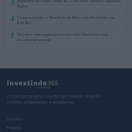
3
Resultados da Pague Menos no 2T26: lucro, receita e expansão
digital
4
Compreendendo os Benefícios de Reinvestir Dividendos no
KNCR11
5
Descubra como negociar nos mercados financeiros sem
investimento pessoal
O novo portal para o mundo das finanças. Insights,
notícias, comparações e estatísticas.
SEÇÕES
Finança