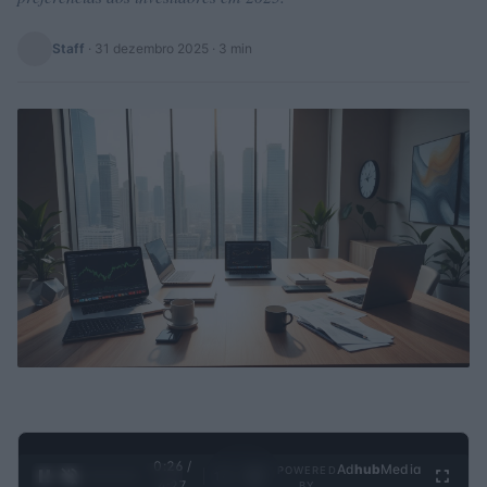
Staff
·
31 dezembro 2025
· 3 min
0:27 /
Ad
hub
Media
POWERED
1
/
4
4:27
BY