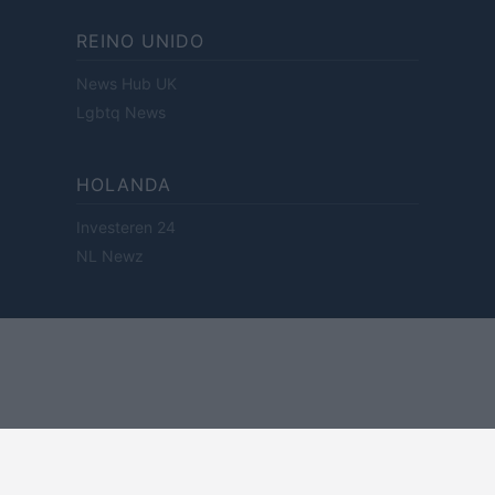
REINO UNIDO
News Hub UK
Lgbtq News
HOLANDA
Investeren 24
NL Newz