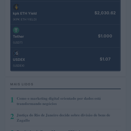
$2,030.62
kpk ETH Yield
(KPK ETH YIELD)
$1.000
Tether
(USDT)
$1.07
USDEX
(USDEX)
MAIS LIDOS
1
Como o marketing digital orientado por dados está
transformando negócios
2
Justiça do Rio de Janeiro decide sobre divisão de bens de
Zagallo