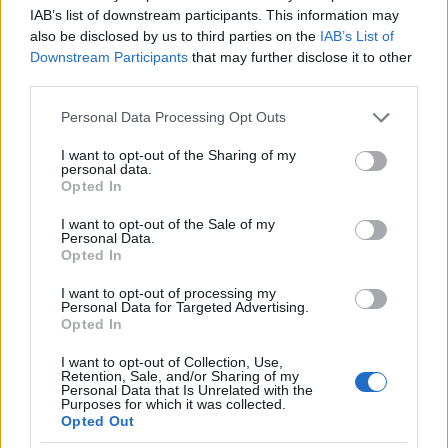
Continue lendo
IAB’s list of downstream participants. This information may
also be disclosed by us to third parties on the
IAB’s List of
Downstream Participants
that may further disclose it to other
NÃO CLASSIFICADO
third parties.
Please note that this website/app uses one or more Google
Personal Data Processing Opt Outs
services and may gather and store information including but
not limited to your visit or usage behaviour. You may click to
I want to opt-out of the Sharing of my
personal data.
grant or deny consent to Google and its third-party tags to
Opted In
use your data for below specified purposes in below Google
consent section.
I want to opt-out of the Sale of my
Personal Data.
Opted In
I want to opt-out of processing my
Personal Data for Targeted Advertising.
Opted In
Redução histórica do desmatamento na Amazônia entre agosto
de 2026 e julho de 2026
I want to opt-out of Collection, Use,
Retention, Sale, and/or Sharing of my
Beatriz Almeida · 7 ago 2026
Personal Data that Is Unrelated with the
Purposes for which it was collected.
Opted Out
NÃO CLASSIFICADO