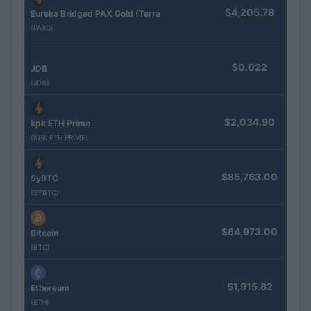
$4,205.78
Eureka Bridged PAX Gold (Terra
(PAXG)
$0.022
JDB
(JDB)
$2,034.90
kpk ETH Prime
(KPK ETH PRIME)
$85,763.00
SyBTC
(SYBTC)
$64,973.00
Bitcoin
(BTC)
$1,915.82
Ethereum
(ETH)