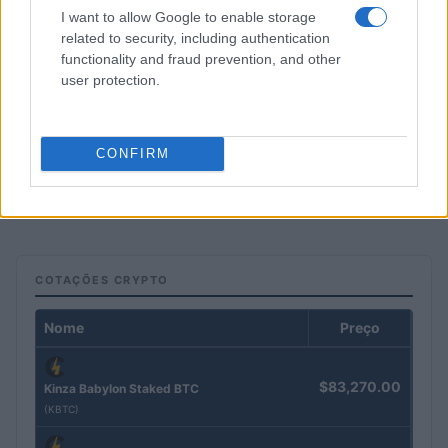
I want to allow Google to enable storage
related to security, including authentication
functionality and fraud prevention, and other
user protection.
Petróleo Brent cai 8.3% e arrasta commodities em agosto de
CONFIRM
2026
Rafael Oliveira · 6 ago 2026
COTAÇÕES CRYPTO
Nome
Preço
$83,270.00
Kinza Babylon Staked BTC
(KBTC)