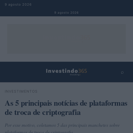
Pular para o conteúdo
9 agosto 2026
9 agosto 2026
⌕
×
⌕
INVESTIMENTOS
Buscar
As 5 principais notícias de plataformas
de troca de criptografia
Por esse motivo, coletamos 5 das principais manchetes sobre
plataformas de troca de criptografia.