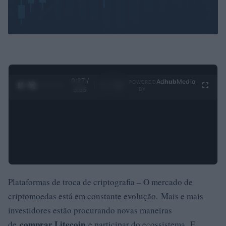
0:29 /
Ad
hub
Media
POWERED
1
/
4
3:55
BY
Plataformas de troca de criptografia – O mercado de
criptomoedas está em constante evolução. Mais e mais
investidores estão procurando novas maneiras
comprar Litecoin
de
e participar do ecossistema. E,