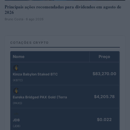
Principais ações recomendadas para dividendos em agosto de
2026
Bruno Costa · 6 ago 2026
COTAÇÕES CRYPTO
Nome
Preço
$83,270.00
Kinza Babylon Staked BTC
(KBTC)
$4,205.78
Eureka Bridged PAX Gold (Terra
(PAXG)
$0.022
JDB
(JDB)