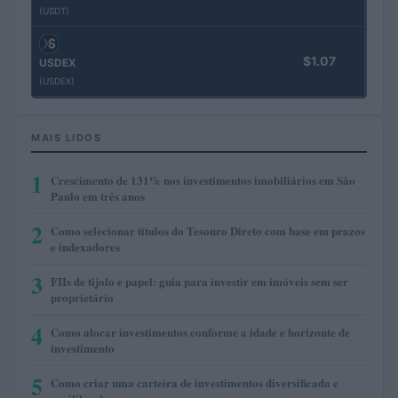
(USDT)
$1.07
USDEX
(USDEX)
MAIS LIDOS
1
Crescimento de 131% nos investimentos imobiliários em São
Paulo em três anos
2
Como selecionar títulos do Tesouro Direto com base em prazos
e indexadores
3
FIIs de tijolo e papel: guia para investir em imóveis sem ser
proprietário
4
Como alocar investimentos conforme a idade e horizonte de
investimento
5
Como criar uma carteira de investimentos diversificada e