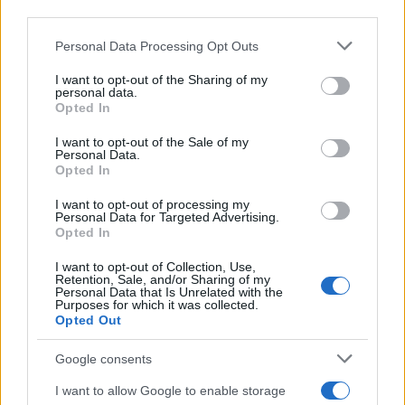
third parties.
estão enfrentando uma reação adversa à medida que a
popularidade das criptomoedas aumenta
Please note that this website/app uses one or more Google
Personal Data Processing Opt Outs
services and may gather and store information including but
novamente. Outros, como FTX, estão tentando fazer
not limited to your visit or usage behaviour. You may click to
I want to opt-out of the Sharing of my
preventivamente as etapas necessárias para cumprir todos
personal data.
grant or deny consent to Google and its third-party tags to
Opted In
os requisitos e ser capaz de oferecer serviços globalmente.
use your data for below specified purposes in below Google
consent section.
I want to opt-out of the Sale of my
Personal Data.
Opted In
AUTOR
I want to opt-out of processing my
Giorgia Stromeo
Personal Data for Targeted Advertising.
Opted In
I want to opt-out of Collection, Use,
Retention, Sale, and/or Sharing of my
Personal Data that Is Unrelated with the
Purposes for which it was collected.
Opted Out
Google consents
I want to allow Google to enable storage