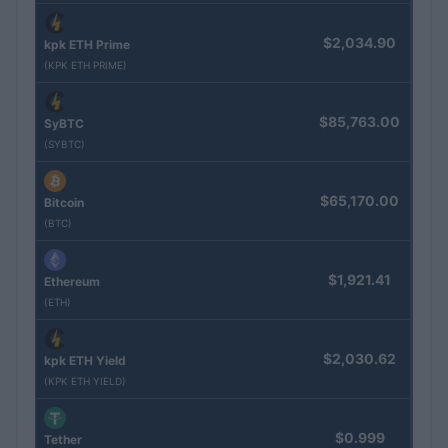
$2,034.90
kpk ETH Prime
(KPK ETH PRIME)
$85,763.00
SyBTC
(SYBTC)
$65,170.00
Bitcoin
(BTC)
$1,921.41
Ethereum
(ETH)
$2,030.62
kpk ETH Yield
(KPK ETH YIELD)
$0.999
Tether