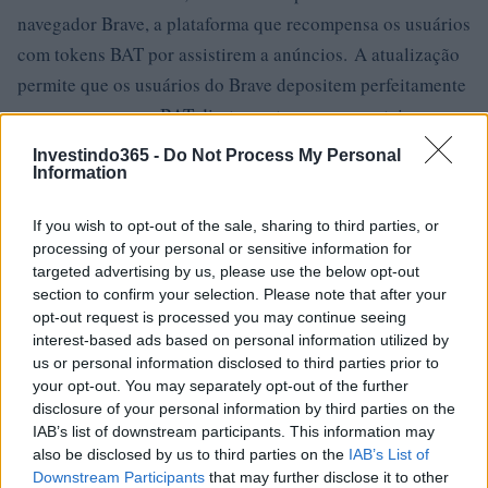
navegador Brave, a plataforma que recompensa os usuários
com tokens BAT por assistirem a anúncios. A atualização
permite que os usuários do Brave depositem perfeitamente
suas recompensas BAT diretamente em suas carteiras
Gemini.
Investindo365 -
Do Not Process My Personal
Information
Mais importante, isso permite que os titulares do BAT
usem seus tokens usando o Gemini Pay e os gastem em
If you wish to opt-out of the sale, sharing to third parties, or
processing of your personal or sensitive information for
comerciantes que participam da rede de pagamento. Eles
targeted advertising by us, please use the below opt-out
também podem usar seu BAT em sua conta poupança,
section to confirm your selection. Please note that after your
ganhando 3,49% APY com seus ativos.
opt-out request is processed you may continue seeing
interest-based ads based on personal information utilized by
Empacotando
us or personal information disclosed to third parties prior to
your opt-out. You may separately opt-out of the further
disclosure of your personal information by third parties on the
Podemos concluir que as medidas regulatórias contra
IAB’s list of downstream participants. This information may
trocas de criptomoedas
as
estão se tornando comuns. As
also be disclosed by us to third parties on the
IAB’s List of
plataformas que não conseguiram cumprir os requisitos
Downstream Participants
that may further disclose it to other