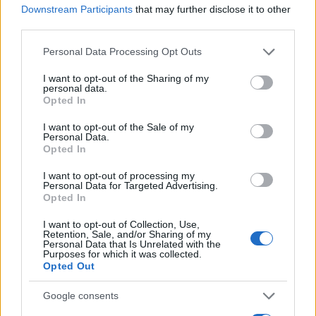
Downstream Participants
that may further disclose it to other
third parties.
Principais ações recomendadas para dividendos em agosto de
Please note that this website/app uses one or more Google
Personal Data Processing Opt Outs
2026
services and may gather and store information including but
not limited to your visit or usage behaviour. You may click to
I want to opt-out of the Sharing of my
Bruno Costa · 6 ago 2026
personal data.
grant or deny consent to Google and its third-party tags to
Opted In
use your data for below specified purposes in below Google
consent section.
I want to opt-out of the Sale of my
COTAÇÕES CRYPTO
Personal Data.
Opted In
Nome
Preço
I want to opt-out of processing my
Personal Data for Targeted Advertising.
Opted In
$83,270.00
Kinza Babylon Staked BTC
I want to opt-out of Collection, Use,
(KBTC)
Retention, Sale, and/or Sharing of my
Personal Data that Is Unrelated with the
Purposes for which it was collected.
Opted Out
$4,205.78
Eureka Bridged PAX Gold (Terra
(PAXG)
Google consents