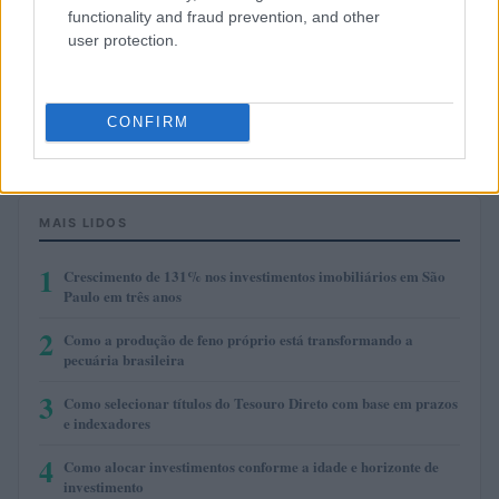
functionality and fraud prevention, and other
$0.999
user protection.
Tether
(USDT)
CONFIRM
$1.07
USDEX
(USDEX)
MAIS LIDOS
1
Crescimento de 131% nos investimentos imobiliários em São
Paulo em três anos
2
Como a produção de feno próprio está transformando a
pecuária brasileira
3
Como selecionar títulos do Tesouro Direto com base em prazos
e indexadores
4
Como alocar investimentos conforme a idade e horizonte de
investimento