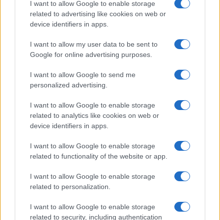
I want to allow Google to enable storage
$0.022
JDB
related to advertising like cookies on web or
(JDB)
device identifiers in apps.
$2,034.90
I want to allow my user data to be sent to
kpk ETH Prime
Google for online advertising purposes.
(KPK ETH PRIME)
I want to allow Google to send me
$85,763.00
SyBTC
personalized advertising.
(SYBTC)
I want to allow Google to enable storage
related to analytics like cookies on web or
$65,025.00
Bitcoin
device identifiers in apps.
(BTC)
I want to allow Google to enable storage
related to functionality of the website or app.
$1,919.89
Ethereum
(ETH)
I want to allow Google to enable storage
related to personalization.
$2,030.62
kpk ETH Yield
I want to allow Google to enable storage
(KPK ETH YIELD)
related to security, including authentication