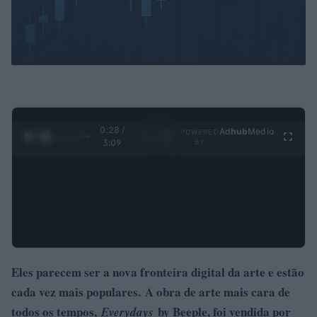
0:28 /
Ad
hub
Media
POWERED
1
/
4
3:09
BY
Eles parecem ser a nova fronteira digital da arte e estão
cada vez mais populares.
A obra de arte mais cara de
todos os tempos,
by Beeple, foi vendida por
Everydays