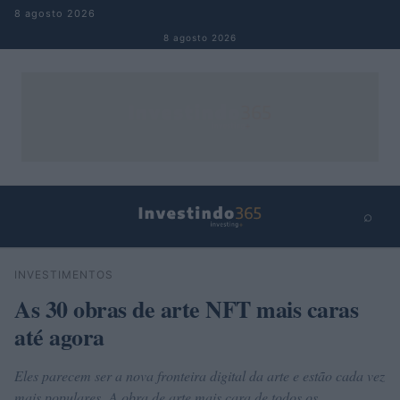
Pular para o conteúdo
8 agosto 2026
8 agosto 2026
⌕
×
⌕
INVESTIMENTOS
Buscar
As 30 obras de arte NFT mais caras
até agora
Eles parecem ser a nova fronteira digital da arte e estão cada vez
mais populares. A obra de arte mais cara de todos os