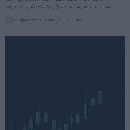
tempos, Everydays by Beeple, foi vendida por ... Ler mais
Giorgia Stromeo
·
28 outubro 2021
· 2 min