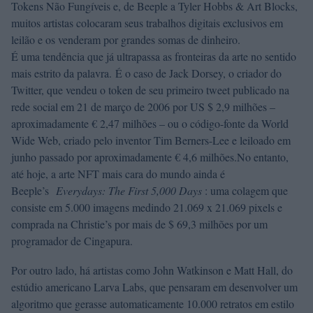
Tokens Não Fungíveis e, de Beeple a Tyler Hobbs & Art Blocks,
muitos artistas colocaram seus trabalhos digitais exclusivos em
leilão e os venderam por grandes somas de dinheiro.
É uma tendência que já ultrapassa as fronteiras da arte no sentido
mais estrito da palavra. É o caso de Jack Dorsey, o criador do
Twitter, que vendeu o token de seu primeiro tweet publicado na
rede social em 21 de março de 2006 por US $ 2,9 milhões –
aproximadamente € 2,47 milhões – ou o código-fonte da World
Wide Web, criado pelo inventor Tim Berners-Lee e leiloado em
junho passado por aproximadamente € 4,6 milhões.No entanto,
até hoje, a arte NFT mais cara do mundo ainda é
Beeple’s
Everydays: The First 5,000 Days
: uma colagem que
consiste em 5.000 imagens medindo 21.069 x 21.069 pixels e
comprada na Christie’s por mais de $ 69,3 milhões por um
programador de Cingapura.
Por outro lado, há artistas como John Watkinson e Matt Hall, do
estúdio americano Larva Labs, que pensaram em desenvolver um
algoritmo que gerasse automaticamente 10.000 retratos em estilo