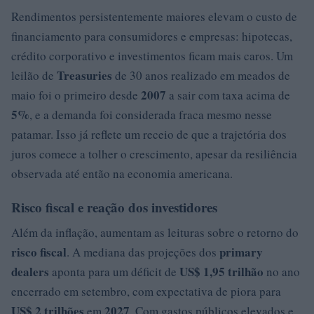
Rendimentos persistentemente maiores elevam o custo de
financiamento para consumidores e empresas: hipotecas,
crédito corporativo e investimentos ficam mais caros. Um
Treasuries
leilão de
de 30 anos realizado em meados de
2007
maio foi o primeiro desde
a sair com taxa acima de
5%
, e a demanda foi considerada fraca mesmo nesse
patamar. Isso já reflete um receio de que a trajetória dos
juros comece a tolher o crescimento, apesar da resiliência
observada até então na economia americana.
Risco fiscal e reação dos investidores
Além da inflação, aumentam as leituras sobre o retorno do
risco fiscal
primary
. A mediana das projeções dos
dealers
US$ 1,95 trilhão
aponta para um déficit de
no ano
encerrado em setembro, com expectativa de piora para
US$ 2 trilhões
2027
em
. Com gastos públicos elevados e