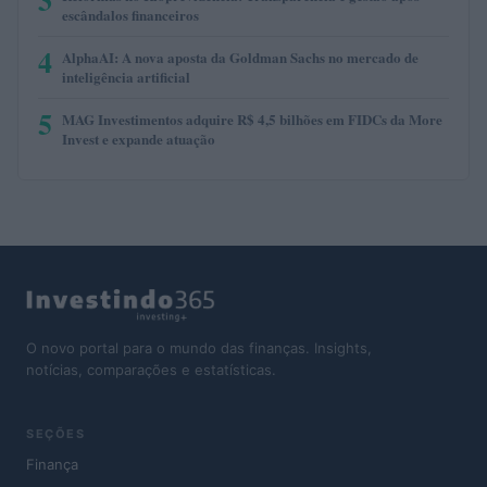
escândalos financeiros
4
AlphaAI: A nova aposta da Goldman Sachs no mercado de
inteligência artificial
5
MAG Investimentos adquire R$ 4,5 bilhões em FIDCs da More
Invest e expande atuação
O novo portal para o mundo das finanças. Insights,
notícias, comparações e estatísticas.
SEÇÕES
Finança