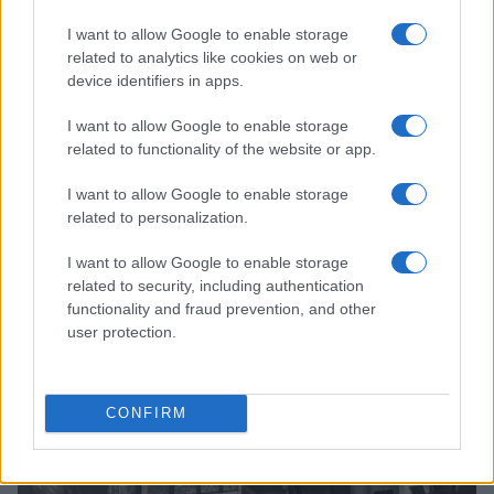
I want to allow Google to enable storage
related to analytics like cookies on web or
device identifiers in apps.
I want to allow Google to enable storage
related to functionality of the website or app.
I want to allow Google to enable storage
related to personalization.
Retiradas da caderneta de poupança superam depósitos em R$
I want to allow Google to enable storage
7,152 bilhões
related to security, including authentication
Beatriz Almeida · 7 ago 2026
functionality and fraud prevention, and other
user protection.
FINANÇA
CONFIRM