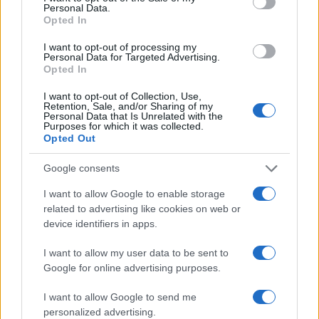
Personal Data.
Opted In
FINANÇA
I want to opt-out of processing my
Personal Data for Targeted Advertising.
Opted In
I want to opt-out of Collection, Use,
Retention, Sale, and/or Sharing of my
Personal Data that Is Unrelated with the
Purposes for which it was collected.
Opted Out
Google consents
I want to allow Google to enable storage
related to advertising like cookies on web or
Rendimentos de R$ 10 mil em diferentes investimentos com a
device identifiers in apps.
Selic a 14%
I want to allow my user data to be sent to
Bruno Costa · 7 ago 2026
Google for online advertising purposes.
FINANÇA
I want to allow Google to send me
personalized advertising.