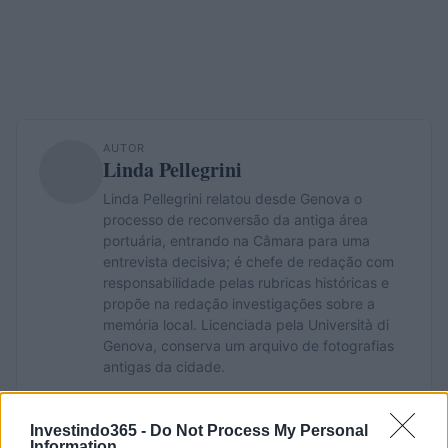
AUTOR
Linda Pellegrini
Linda Pellegrini relatou desde Genova o
processo de reconversão da antiga área
portuária, entrando na Câmara para uma
entrevista decisiva; é chefe de redação com
responsabilidade pelas rubricas históricas e
propõe na redação investigações sobre a
memória local. Licenciada pela Università di
Genova, conserva um arquivo de fotografias
antigas da cidade.
Investindo365 -
Do Not Process My Personal
Information