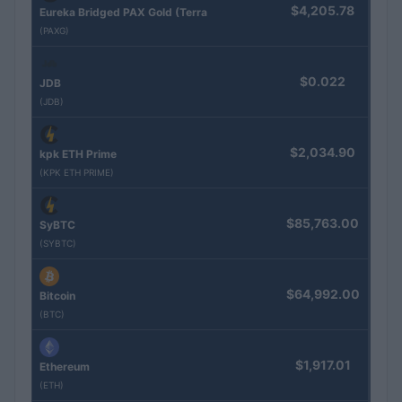
$4,205.78
Eureka Bridged PAX Gold (Terra
(PAXG)
$0.022
JDB
(JDB)
$2,034.90
kpk ETH Prime
(KPK ETH PRIME)
$85,763.00
SyBTC
(SYBTC)
$64,992.00
Bitcoin
(BTC)
$1,917.01
Ethereum
(ETH)