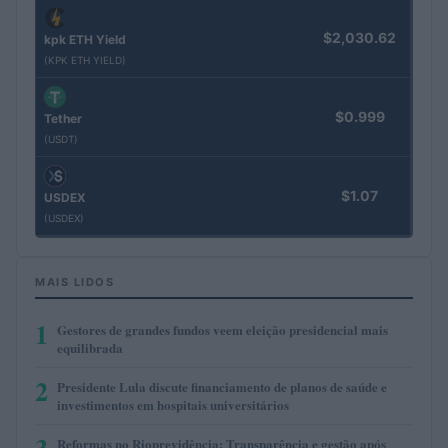
$2,030.62
kpk ETH Yield
(KPK ETH YIELD)
$0.999
Tether
(USDT)
$1.07
USDEX
(USDEX)
MAIS LIDOS
1
Gestores de grandes fundos veem eleição presidencial mais
equilibrada
2
Presidente Lula discute financiamento de planos de saúde e
investimentos em hospitais universitários
3
Reformas no Rioprevidência: Transparência e gestão após