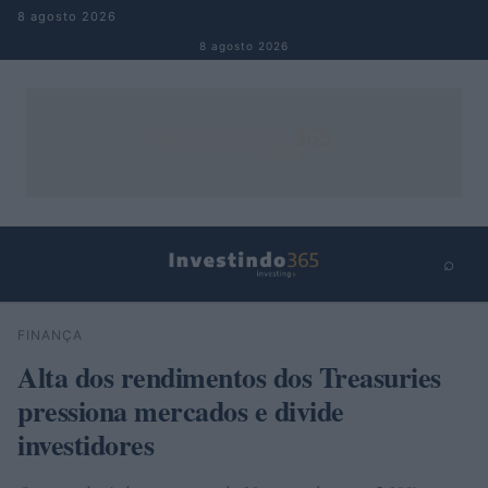
Pular para o conteúdo
8 agosto 2026
8 agosto 2026
⌕
×
⌕
FINANÇA
Buscar
Alta dos rendimentos dos Treasuries
pressiona mercados e divide
investidores