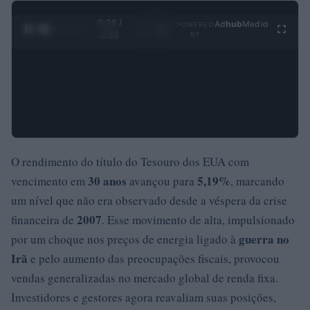
0:29 /
Ad
hub
Media
POWERED
1
/
4
3:55
BY
O rendimento do título do Tesouro dos EUA com
30 anos
5,19%
vencimento em
avançou para
, marcando
um nível que não era observado desde a véspera da crise
2007
financeira de
. Esse movimento de alta, impulsionado
guerra no
por um choque nos preços de energia ligado à
Irã
e pelo aumento das preocupações fiscais, provocou
vendas generalizadas no mercado global de renda fixa.
Investidores e gestores agora reavaliam suas posições,