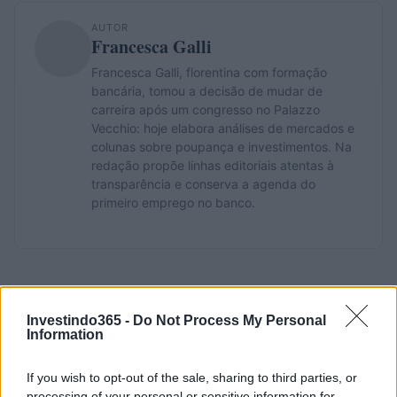
AUTOR
Francesca Galli
Francesca Galli, florentina com formação
bancária, tomou a decisão de mudar de
carreira após um congresso no Palazzo
Vecchio: hoje elabora análises de mercados e
colunas sobre poupança e investimentos. Na
redação propõe linhas editoriais atentas à
transparência e conserva a agenda do
primeiro emprego no banco.
Investindo365 -
Do Not Process My Personal
Information
If you wish to opt-out of the sale, sharing to third parties, or
processing of your personal or sensitive information for