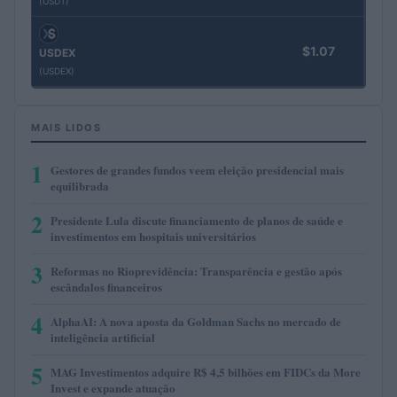
(USDT)
$1.07
USDEX
(USDEX)
MAIS LIDOS
1
Gestores de grandes fundos veem eleição presidencial mais
equilibrada
2
Presidente Lula discute financiamento de planos de saúde e
investimentos em hospitais universitários
3
Reformas no Rioprevidência: Transparência e gestão após
escândalos financeiros
4
AlphaAI: A nova aposta da Goldman Sachs no mercado de
inteligência artificial
5
MAG Investimentos adquire R$ 4,5 bilhões em FIDCs da More
Invest e expande atuação