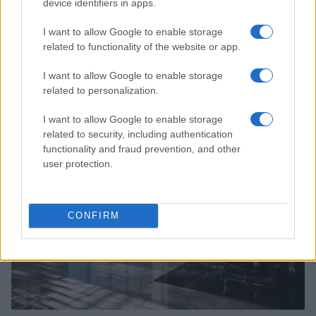
device identifiers in apps.
I want to allow Google to enable storage
related to functionality of the website or app.
Retiradas da caderneta de poupança superam depósitos em R$
I want to allow Google to enable storage
7,152 bilhões
related to personalization.
Beatriz Almeida · 7 ago 2026
I want to allow Google to enable storage
FINANÇA
related to security, including authentication
functionality and fraud prevention, and other
user protection.
CONFIRM