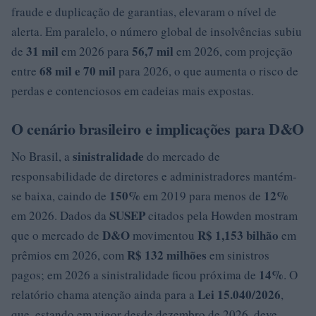
fraude e duplicação de garantias, elevaram o nível de
alerta. Em paralelo, o número global de insolvências subiu
31 mil
56,7 mil
de
em 2026 para
em 2026, com projeção
68 mil e 70 mil
entre
para 2026, o que aumenta o risco de
perdas e contenciosos em cadeias mais expostas.
O cenário brasileiro e implicações para D&O
sinistralidade
No Brasil, a
do mercado de
responsabilidade de diretores e administradores mantém-
150%
12%
se baixa, caindo de
em 2019 para menos de
SUSEP
em 2026. Dados da
citados pela Howden mostram
D&O
R$ 1,153 bilhão
que o mercado de
movimentou
em
R$ 132 milhões
prêmios em 2026, com
em sinistros
14%
pagos; em 2026 a sinistralidade ficou próxima de
. O
Lei 15.040/2026
relatório chama atenção ainda para a
,
que, estando em vigor desde dezembro de 2026, deve