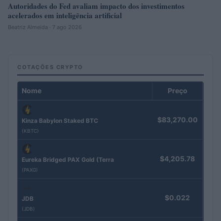
Autoridades do Fed avaliam impacto dos investimentos
acelerados em inteligência artificial
Beatriz Almeida · 7 ago 2026
COTAÇÕES CRYPTO
Nome
Preço
$83,270.00
Kinza Babylon Staked BTC
(KBTC)
$4,205.78
Eureka Bridged PAX Gold (Terra
(PAXG)
$0.022
JDB
(JDB)