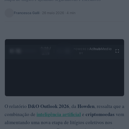
Francesca Galli
·
26 maio 2026
· 4 min
0:29 /
Ad
hub
Media
POWERED
1
/
4
3:19
BY
D&O Outlook 2026
Howden
O relatório
, da
, ressalta que a
inteligência artificial
criptomoedas
combinação de
e
vem
alimentando uma nova etapa de litígios coletivos nos