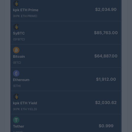
$2,034.90
kpk ETH Prime
(KPK ETH PRIME)
$85,763.00
SyBTC
(SYBTC)
$64,887.00
Bitcoin
(BTC)
$1,912.00
Ethereum
(ETH)
$2,030.62
kpk ETH Yield
(KPK ETH YIELD)
$0.999
Tether