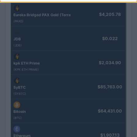
$4,205.78
Eureka Bridged PAX Gold (Terra
(PAXG)
$0.022
JDB
(JDB)
$2,034.90
kpk ETH Prime
(KPK ETH PRIME)
$85,763.00
SyBTC
(SYBTC)
$64,431.00
Bitcoin
(BTC)
$1,907.13
Ethereum