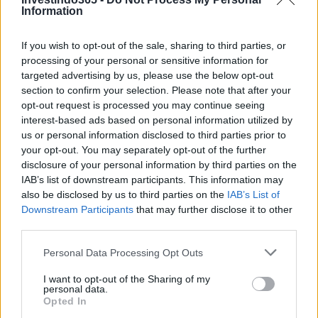
Continue lendo
Information
If you wish to opt-out of the sale, sharing to third parties, or
FINANÇA
processing of your personal or sensitive information for
targeted advertising by us, please use the below opt-out
section to confirm your selection. Please note that after your
opt-out request is processed you may continue seeing
interest-based ads based on personal information utilized by
us or personal information disclosed to third parties prior to
your opt-out. You may separately opt-out of the further
disclosure of your personal information by third parties on the
IAB’s list of downstream participants. This information may
also be disclosed by us to third parties on the
IAB’s List of
Downstream Participants
that may further disclose it to other
third parties.
Ouro e dólar sob pressão: como os mercados estão
Please note that this website/app uses one or more Google
Personal Data Processing Opt Outs
respondendo às últimas notícias
services and may gather and store information including but
not limited to your visit or usage behaviour. You may click to
I want to opt-out of the Sharing of my
Beatriz Almeida · 6 ago 2026
personal data.
grant or deny consent to Google and its third-party tags to
Opted In
use your data for below specified purposes in below Google
FINANÇA