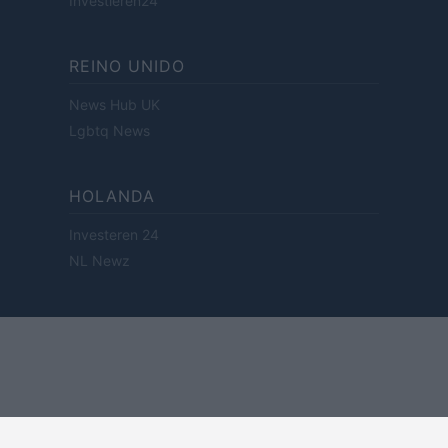
Investieren24
REINO UNIDO
News Hub UK
Lgbtq News
HOLANDA
Investeren 24
NL Newz