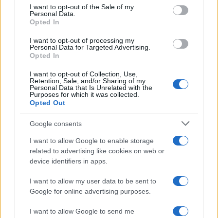
consent section.
I want to opt-out of the Sale of my
Personal Data.
Opted In
I want to opt-out of processing my
Personal Data for Targeted Advertising.
Opted In
I want to opt-out of Collection, Use,
Retention, Sale, and/or Sharing of my
Personal Data that Is Unrelated with the
Purposes for which it was collected.
Opted Out
Google consents
Presidente Lula propõe política fiscal séria para reduzir juros e
critica limitações orçamentárias
I want to allow Google to enable storage
related to advertising like cookies on web or
Rafael Oliveira · 6 ago 2026
device identifiers in apps.
FINANÇA
I want to allow my user data to be sent to
Google for online advertising purposes.
I want to allow Google to send me