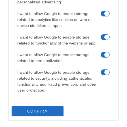
personalized advertising.
I want to allow Google to enable storage
related to analytics like cookies on web or
device identifiers in apps.
I want to allow Google to enable storage
related to functionality of the website or app.
Gávea Investimentos fecha multimercados e transfere R$ 2
I want to allow Google to enable storage
bilhões para Bradesco Asset
related to personalization.
Rafael Oliveira · 5 ago 2026
I want to allow Google to enable storage
related to security, including authentication
functionality and fraud prevention, and other
COTAÇÕES CRYPTO
user protection.
Nome
Preço
CONFIRM
$83,270.00
Kinza Babylon Staked BTC
(KBTC)