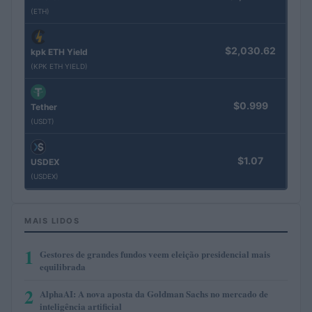
(ETH)
$2,030.62
kpk ETH Yield
(KPK ETH YIELD)
$0.999
Tether
(USDT)
$1.07
USDEX
(USDEX)
MAIS LIDOS
1
Gestores de grandes fundos veem eleição presidencial mais
equilibrada
2
AlphaAI: A nova aposta da Goldman Sachs no mercado de
inteligência artificial