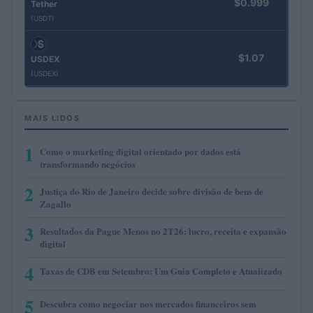
$0.999
Tether
(USDT)
$1.07
USDEX
(USDEX)
MAIS LIDOS
1
Como o marketing digital orientado por dados está
transformando negócios
2
Justiça do Rio de Janeiro decide sobre divisão de bens de
Zagallo
3
Resultados da Pague Menos no 2T26: lucro, receita e expansão
digital
4
Taxas de CDB em Setembro: Um Guia Completo e Atualizado
5
Descubra como negociar nos mercados financeiros sem