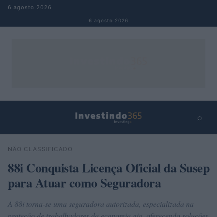
Pular para o conteúdo
6 agosto 2026
6 agosto 2026
⌕
×
⌕
NÃO CLASSIFICADO
Buscar
88i Conquista Licença Oficial da Susep
para Atuar como Seguradora
A 88i torna-se uma seguradora autorizada, especializada na
proteção de trabalhadores da economia gig, oferecendo soluções