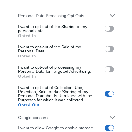
third parties.
Please note that this website/app uses one or more Google
Personal Data Processing Opt Outs
services and may gather and store information including but
not limited to your visit or usage behaviour. You may click to
I want to opt-out of the Sharing of my
personal data.
grant or deny consent to Google and its third-party tags to
Opted In
use your data for below specified purposes in below Google
consent section.
I want to opt-out of the Sale of my
Personal Data.
Opted In
Petróleo Brent cai 8.3% e arrasta commodities em agosto de
2026
I want to opt-out of processing my
Personal Data for Targeted Advertising.
Rafael Oliveira · 6 ago 2026
Opted In
NÃO CLASSIFICADO
I want to opt-out of Collection, Use,
Retention, Sale, and/or Sharing of my
Personal Data that Is Unrelated with the
Purposes for which it was collected.
Opted Out
Google consents
I want to allow Google to enable storage