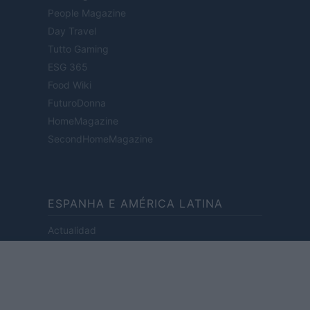
People Magazine
Day Travel
Tutto Gaming
ESG 365
Food Wiki
FuturoDonna
HomeMagazine
SecondHomeMagazine
ESPANHA E AMÉRICA LATINA
Actualidad
Finanzas 24
Investindo 365
Think.es
Viajar 365