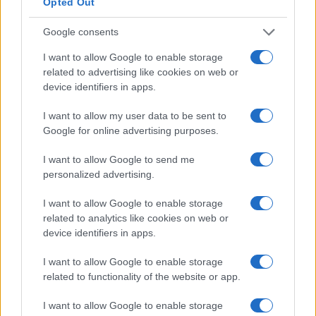
Opted Out
contínuo de glicose (CGM), poderá se tornar um produto
amplamente utilizado entre pacientes com diabetes.
Google consents
I want to allow Google to enable storage
Com uma capitalização de mercado de US $ 1,73 bilhão,
related to advertising like cookies on web or
aos preços de hoje (pouco menos de US $ 4 por ação),
device identifiers in apps.
muito do seu futuro potencial de alta já está embutido no
I want to allow my user data to be sent to
preço das ações do SENS. No entanto, qualquer tipo de
Google for online advertising purposes.
progresso com o FDA provavelmente o ajudará a
subir. Talvez, de volta acima dos níveis de estoque de um
I want to allow Google to send me
personalized advertising.
centavo e em direção à sua alta de US $ 5,56 por ação.
I want to allow Google to enable storage
Adicione o potencial para que ele fique short-squeezed,
related to analytics like cookies on web or
devido ao seu alto interesse a descoberto ( 19,2% do float
device identifiers in apps.
em circulação ), e há muito na mesa para a Senseonics se
I want to allow Google to enable storage
recuperar mais uma vez no curto prazo.
related to functionality of the website or app.
Super League Gaming
I want to allow Google to enable storage