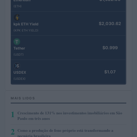
(ETH)
$2,030.62
kpk ETH Yield
(KPK ETH YIELD)
$0.999
Tether
(USDT)
$1.07
USDEX
(USDEX)
MAIS LIDOS
1
Crescimento de 131% nos investimentos imobiliários em São
Paulo em três anos
2
Como a produção de feno próprio está transformando a
pecuária brasileira