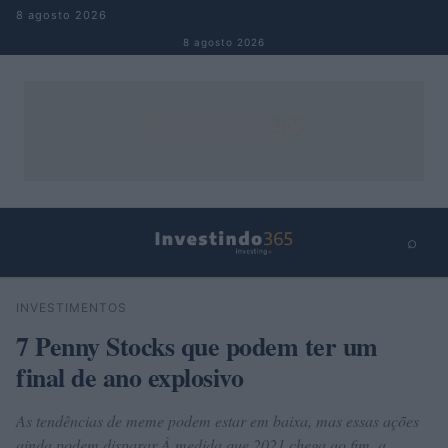
Pular para o conteúdo
8 agosto 2026
8 agosto 2026
⌕
×
⌕
INVESTIMENTOS
Buscar
7 Penny Stocks que podem ter um
final de ano explosivo
As tendências de meme podem estar em baixa, mas essas ações
ainda podem disparar À medida que 2021 chega ao fim, a