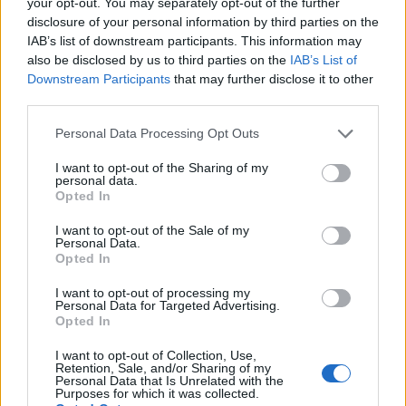
arriscadas, podem não ser tão arriscadas como esta.
your opt-out. You may separately opt-out of the further
disclosure of your personal information by third parties on the
IAB’s list of downstream participants. This information may
Senseonics
also be disclosed by us to third parties on the
IAB’s List of
Downstream Participants
that may further disclose it to other
Especialmente, uma vez que obtém a aprovação do FDA
third parties.
para uma versão de 180 dias de seu produto . Assim que
Please note that this website/app uses one or more Google
Personal Data Processing Opt Outs
conseguir comercializar o monitor, que só precisa ser
services and may gather and store information including but
trocado duas vezes por ano, as vendas devem decolar. Ele
not limited to your visit or usage behaviour. You may click to
I want to opt-out of the Sharing of my
personal data.
grant or deny consent to Google and its third-party tags to
se tornará menos caro e, portanto, mais acessível, uma
Opted In
use your data for below specified purposes in below Google
alternativa aos métodos tradicionais de monitoramento de
consent section.
I want to opt-out of the Sale of my
glicose. Em parceria com um líder no segmento de
Personal Data.
Opted In
Ascensia Diabetes Care
produtos para diabetes,
, está
bem posicionada para aumentar a comercialização quando
I want to opt-out of processing my
Personal Data for Targeted Advertising.
chegar a hora.Decolando durante a primeira onda de
Opted In
memes, a Senseonics manteve a maior parte de seus
I want to opt-out of Collection, Use,
ganhos. E por um bom motivo: com o tempo, seu principal
Retention, Sale, and/or Sharing of my
Personal Data that Is Unrelated with the
produto, o Eversense, um sistema de monitoramento
Purposes for which it was collected.