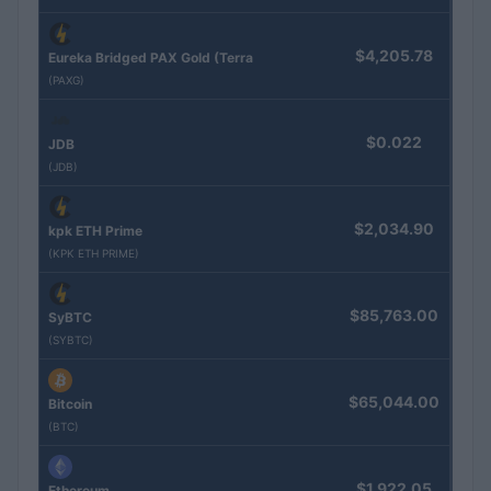
$4,205.78
Eureka Bridged PAX Gold (Terra
(PAXG)
$0.022
JDB
(JDB)
$2,034.90
kpk ETH Prime
(KPK ETH PRIME)
$85,763.00
SyBTC
(SYBTC)
$65,044.00
Bitcoin
(BTC)
$1,922.05
Ethereum