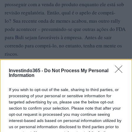
prosseguir com a venda do produto enquanto ele está sob
revisão regulatória. Então, qual é o apelo de comprá-
lo? Sua recente onda de memes acabou, mas outro rally
pode acontecer – presumindo-se que outras ações do FDA
para Bidi sejam favoráveis ​​à empresa. Antes de sair
correndo para comprá-lo, no entanto, tenha em mente os
riscos.
Uma decisão desfavorável do FDA pode significar uma
Investindo365 -
Do Not Process My Personal
queda dramática no preço. O mesmo poderia acontecer
Information
com algo como um aumento dilutivo de capital. Embora
If you wish to opt-out of the sale, sharing to third parties, or
tenha acabado de fazer um no final de setembro , pode ser
processing of your personal or sensitive information for
necessário executar outro no futuro, devido às recentes
targeted advertising by us, please use the below opt-out
perdas operacionais. Se você tem estômago para o risco,
section to confirm your selection. Please note that after your
opt-out request is processed you may continue seeing
dê uma olhada mais de perto. Caso contrário, você pode
interest-based ads based on personal information utilized by
querer considerar outras penny stocks que, embora
us or personal information disclosed to third parties prior to