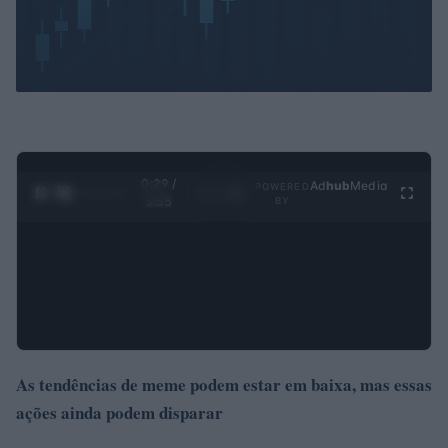
0:30 /
Ad
hub
Media
POWERED
1
/
4
3:55
BY
As tendências de meme podem estar em baixa, mas essas
ações ainda podem disparar