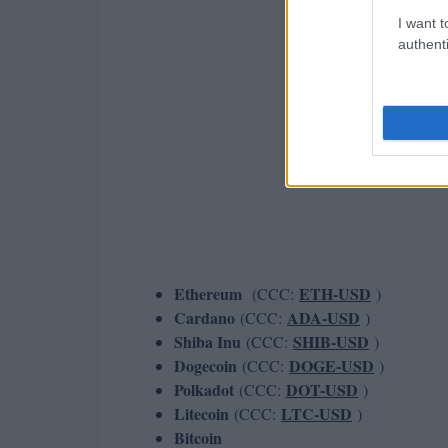
I want t
authenti
Ethereum
ETH-USD
(CCC:
)
Cardano
ADA-USD
(CCC:
)
Shiba Inu
SHIB-USD
(CCC:
)
Dogecoin
DOGE-USD
(CCC:
)
Polkadot
DOT-USD
(CCC:
)
Litecoin
LTC-USD
(CCC:
)
Bitcoin