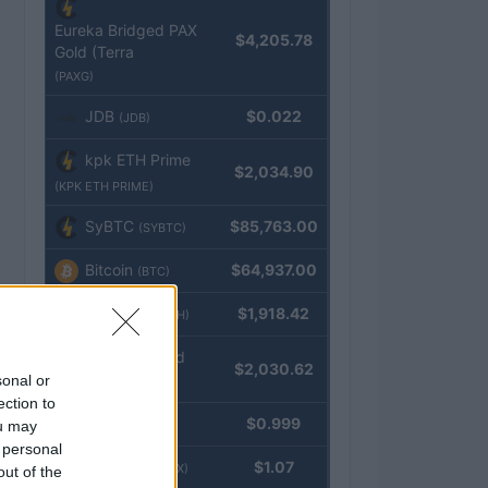
Eureka Bridged PAX
$4,205.78
Gold (Terra
(PAXG)
JDB
$0.022
(JDB)
kpk ETH Prime
$2,034.90
(KPK ETH PRIME)
SyBTC
$85,763.00
(SYBTC)
Bitcoin
$64,937.00
(BTC)
Ethereum
$1,918.42
(ETH)
kpk ETH Yield
$2,030.62
sonal or
(KPK ETH YIELD)
ection to
Tether
$0.999
ou may
(USDT)
 personal
USDEX
$1.07
(USDEX)
out of the