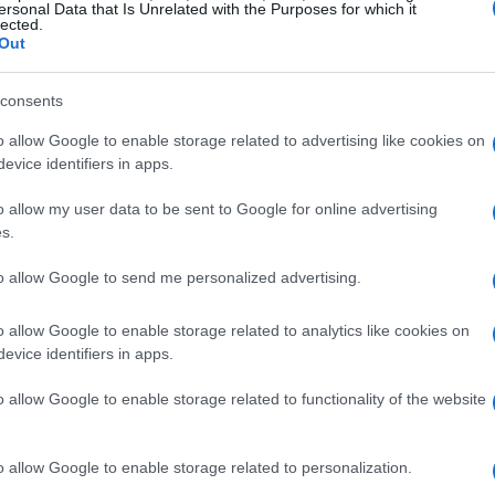
ersonal Data that Is Unrelated with the Purposes for which it
lected.
Out
ualmente tenha feito novos recordes de todos os
consents
ssivos devido ao sentimento de oscilação, a
o allow Google to enable storage related to advertising like cookies on
evice identifiers in apps.
o allow my user data to be sent to Google for online advertising
e Dimon argumenta que não vale a pena , e talvez
s.
mbém são, tecnicamente falando. Afinal, o dólar é
to allow Google to send me personalized advertising.
ro, o iene e o franco suíço.
o allow Google to enable storage related to analytics like cookies on
oedas para fazer novos máximos? Vejamos sete deles:
evice identifiers in apps.
o allow Google to enable storage related to functionality of the website
o allow Google to enable storage related to personalization.