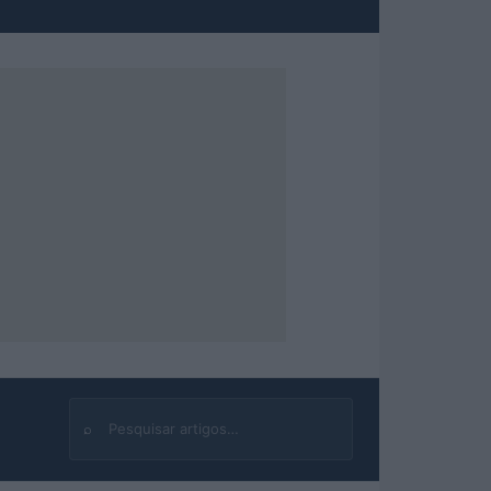
⌕
Buscar