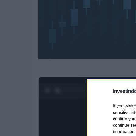
0:28 / 4:27
1
/
4
Investind
If you wish 
sensitive in
confirm you
continue se
information 