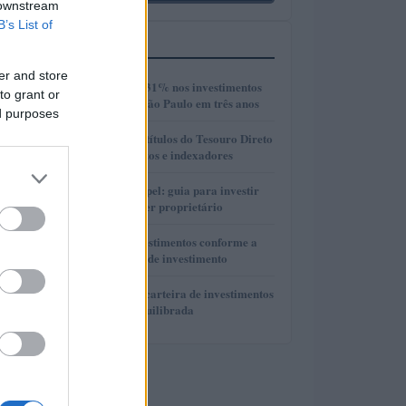
 downstream
B’s List of
MAIS LIDOS
er and store
1
Crescimento de 131% nos investimentos
to grant or
imobiliários em São Paulo em três anos
ed purposes
2
Como selecionar títulos do Tesouro Direto
com base em prazos e indexadores
3
FIIs de tijolo e papel: guia para investir
em imóveis sem ser proprietário
4
Como alocar investimentos conforme a
idade e horizonte de investimento
5
Como criar uma carteira de investimentos
diversificada e equilibrada