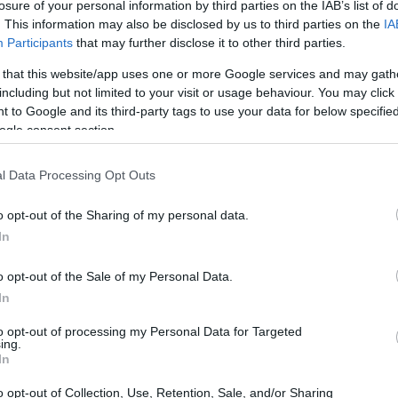
losure of your personal information by third parties on the IAB’s list of
. This information may also be disclosed by us to third parties on the
IA
vo volátil nos últimos meses, mas finalmente atingiu
Participants
that may further disclose it to other third parties.
riam ser as melhores criptomoedas para comprar, que
 that this website/app uses one or more Google services and may gath
imos.
including but not limited to your visit or usage behaviour. You may click 
 to Google and its third-party tags to use your data for below specifi
ogle consent section.
l Data Processing Opt Outs
o opt-out of the Sharing of my personal data.
In
o opt-out of the Sale of my Personal Data.
In
to opt-out of processing my Personal Data for Targeted
ing.
In
o opt-out of Collection, Use, Retention, Sale, and/or Sharing