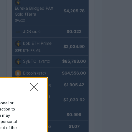
Eureka Bridged PAX
$4,205.78
Gold (Terra
(PAXG)
JDB
$0.022
(JDB)
kpk ETH Prime
$2,034.90
(KPK ETH PRIME)
SyBTC
$85,763.00
(SYBTC)
Bitcoin
$64,556.00
(BTC)
Ethereum
$1,905.42
(ETH)
kpk ETH Yield
$2,030.62
sonal or
(KPK ETH YIELD)
ection to
Tether
$0.999
ou may
(USDT)
 personal
USDEX
$1.07
(USDEX)
out of the