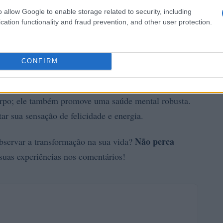
o allow Google to enable storage related to security, including
cation functionality and fraud prevention, and other user protection.
CONFIRM
a mente saudável
orpo; ele também promove uma saúde mental robusta.
 sua sensação de felicidade e energia.
Não perca
observar a transformação na sua vida?
as experiências nos comentários!