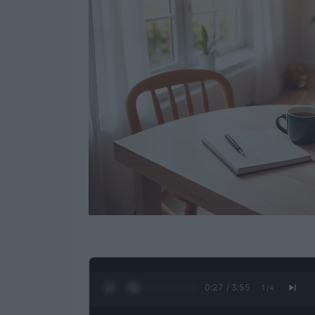
0:28 / 3:55
1
/
4