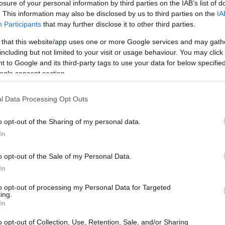
losure of your personal information by third parties on the IAB’s list of
. This information may also be disclosed by us to third parties on the
IA
Participants
that may further disclose it to other third parties.
 that this website/app uses one or more Google services and may gath
including but not limited to your visit or usage behaviour. You may click 
 to Google and its third-party tags to use your data for below specifi
ogle consent section.
l Data Processing Opt Outs
o opt-out of the Sharing of my personal data.
íderes bem-sucedidos
In
uitas personalidades influentes utilizam essa prática
o opt-out of the Sale of my Personal Data.
dade. Já pensou em tentar?
In
to opt-out of processing my Personal Data for Targeted
ing.
iar seus horizontes
In
o opt-out of Collection, Use, Retention, Sale, and/or Sharing
olver sua empatia e ajudar a compreender diferentes