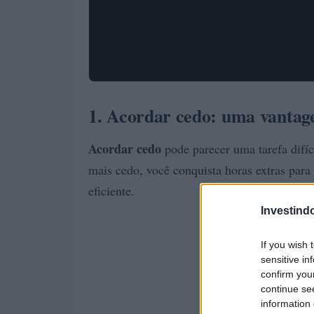
1. Acordar cedo: uma vantag
Acordar cedo
pode parecer uma tarefa difíc
mais cedo, você conquista horas extras para
eficiente.
Investind
If you wish 
sensitive in
confirm you
continue se
information 