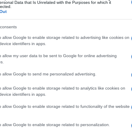
ersonal Data that Is Unrelated with the Purposes for which it
lected.
a leitura. O que você está esperando?
Out
nsforma a mentalidade
consents
o allow Google to enable storage related to advertising like cookies on
ês coisas pelas quais você é grato a cada dia. Essa
evice identifiers in apps.
 sua visão sobre a vida.
o allow my user data to be sent to Google for online advertising
s.
to allow Google to send me personalized advertising.
o allow Google to enable storage related to analytics like cookies on
evice identifiers in apps.
o allow Google to enable storage related to functionality of the website
o allow Google to enable storage related to personalization.