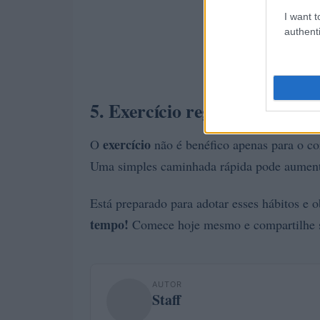
I want t
authenti
5. Exercício regular para um
exercício
O
não é benéfico apenas para o c
Uma simples caminhada rápida pode aumentar
Está preparado para adotar esses hábitos e 
tempo!
Comece hoje mesmo e compartilhe su
AUTOR
Staff