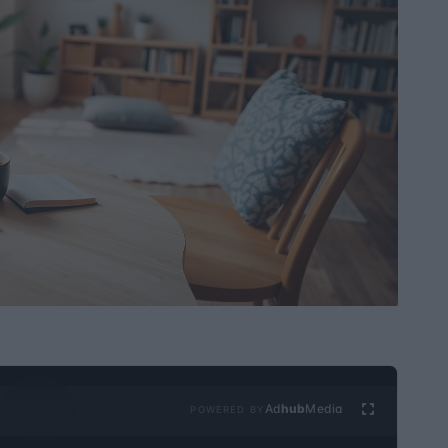
Ad
hub
Media
POWERED BY