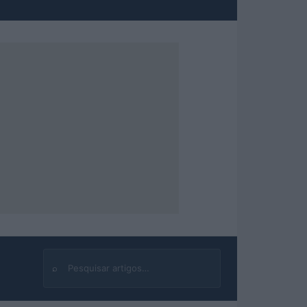
⌕
Buscar