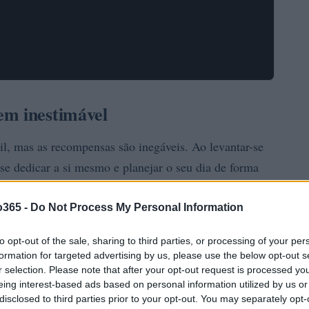
em inestimável
il, mas as recompensas são inegáveis. Ao levantar-se
 se dedicar a si mesmo e planejar o seu dia de forma
o365 -
Do Not Process My Personal Information
to opt-out of the sale, sharing to third parties, or processing of your per
formation for targeted advertising by us, please use the below opt-out s
r selection. Please note that after your opt-out request is processed y
eing interest-based ads based on personal information utilized by us or
disclosed to third parties prior to your opt-out. You may separately opt-