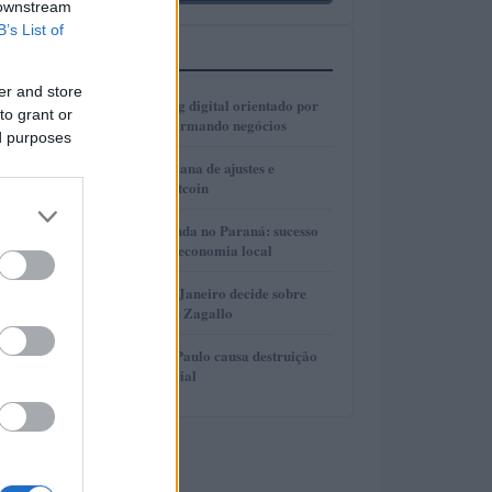
 downstream
B’s List of
MAIS LIDOS
er and store
1
Como o marketing digital orientado por
to grant or
dados está transformando negócios
ed purposes
2
Real e cripto: semana de ajustes e
dominância de Bitcoin
3
Turismo de Lavanda no Paraná: sucesso
que movimenta a economia local
4
Justiça do Rio de Janeiro decide sobre
divisão de bens de Zagallo
5
Incêndio em São Paulo causa destruição
em centro comercial