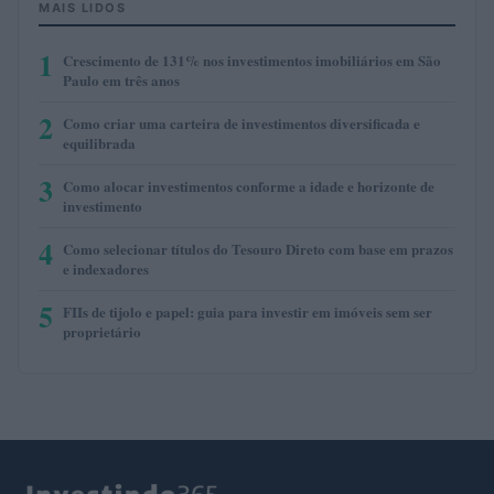
MAIS LIDOS
1
Crescimento de 131% nos investimentos imobiliários em São
Paulo em três anos
2
Como criar uma carteira de investimentos diversificada e
equilibrada
3
Como alocar investimentos conforme a idade e horizonte de
investimento
4
Como selecionar títulos do Tesouro Direto com base em prazos
e indexadores
5
FIIs de tijolo e papel: guia para investir em imóveis sem ser
proprietário