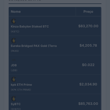
Nome
Preço
$83,270.00
Kinza Babylon Staked BTC
(KBTC)
$4,205.78
Eureka Bridged PAX Gold (Terra
(PAXG)
$0.022
JDB
(JDB)
$2,034.90
kpk ETH Prime
(KPK ETH PRIME)
$85,763.00
SyBTC
(SYBTC)