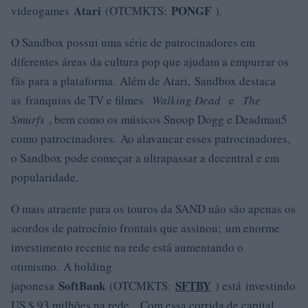
Atari
PONGF
videogames
(OTCMKTS:
).
O Sandbox possui uma série de patrocinadores em
diferentes áreas da cultura pop que ajudam a empurrar os
fãs para a plataforma. Além de Atari, Sandbox destaca
as franquias de TV e filmes
Walking Dead
e
The
Smurfs
, bem como os músicos Snoop Dogg e Deadmau5
como patrocinadores. Ao alavancar esses patrocinadores,
o Sandbox pode começar a ultrapassar a decentral e em
popularidade.
O mais atraente para os touros da SAND não são apenas os
acordos de patrocínio frontais que assinou; um enorme
investimento recente na rede está aumentando o
otimismo. A holding
SoftBank
SFTBY
japonesa
(OTCMKTS:
) está investindo
US $ 93 milhões na rede . Com essa corrida de capital,