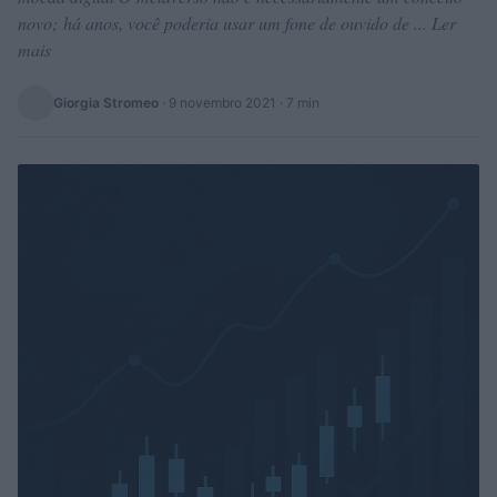
novo; há anos, você poderia usar um fone de ouvido de ... Ler
mais
Giorgia Stromeo
·
9 novembro 2021
· 7 min