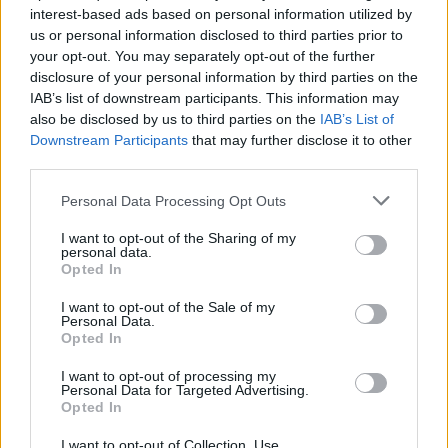
interest-based ads based on personal information utilized by
jogo e interagem uns com os outros através do jogo. A
us or personal information disclosed to third parties prior to
rede oferece uma variedade de jogos diferentes, todos
your opt-out. You may separately opt-out of the further
girando em torno da construção de coleções de tokens não
disclosure of your personal information by third parties on the
IAB’s list of downstream participants. This information may
fungíveis (NFTs) e de usá-los para vencer outros
also be disclosed by us to third parties on the
IAB’s List of
Axie Infinity
AXS-
jogadores. Isso pode lembrar o
(CCC:
Downstream Participants
that may further disclose it to other
USD
), o jogo de duelo baseado em turnos em que os
third parties.
usuários criam criaturas NFT para treinar e explorar. No
Please note that this website/app uses one or more Google
Personal Data Processing Opt Outs
entanto, com uma série de ofertas diferentes, em vez de um
services and may gather and store information including but
not limited to your visit or usage behaviour. You may click to
I want to opt-out of the Sharing of my
tipo de jogo, há mais opções para os usuários.
personal data.
grant or deny consent to Google and its third-party tags to
Opted In
use your data for below specified purposes in below Google
Enjin está ganhando força no espaço do metaverso nos
consent section.
I want to opt-out of the Sale of my
últimos dias. Muito disso está vinculado ao seu fundo
Personal Data.
Opted In
Efinity
EFI-USD
metaverso
(CCC:
). Efinity é uma
plataforma de criação de NFT próxima à rede principal
I want to opt-out of processing my
Personal Data for Targeted Advertising.
Enjin. Com seu novo investimento de $ 100 milhões na
Opted In
cadeia Efinity, espera levar sua tecnologia ainda mais para
I want to opt-out of Collection, Use,