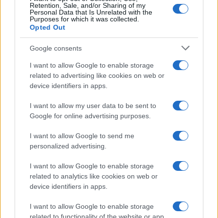
o espaço. Seguindo a mesma ideologia dos touros
Retention, Sale, and/or Sharing of my
Personal Data that Is Unrelated with the
blockchain, Enjin pensa que o futuro do metaverso é
Purposes for which it was collected.
Opted Out
descentralizado, um contraste gritante com o que o
Facebook apresenta.
Google consents
I want to allow Google to enable storage
Os investidores estão se interessando pelo Enjin porque
related to advertising like cookies on web or
ele faz a ponte entre o jogo blockchain e o metaverso, mas
device identifiers in apps.
vale a pena estudar ainda mais porque seu futuro é
I want to allow my user data to be sent to
fluido. Como uma plataforma de jogos e NFT, o conteúdo
Google for online advertising purposes.
da rede é o que os usuários fazem dela. O investimento é
apenas uma etapa em um grande desenvolvimento do
I want to allow Google to send me
personalized advertising.
metaverso de Enjin. Com suas ofertas já robustas, sua
grande quantidade de capital e uma base comunitária
I want to allow Google to enable storage
related to analytics like cookies on web or
fervorosa que faz muitas sugestões e fornecem
device identifiers in apps.
informações para desenvolvimento futuro, Enjin tem a
chance de oferecer um produto metaverso realmente
I want to allow Google to enable storage
related to functionality of the website or app.