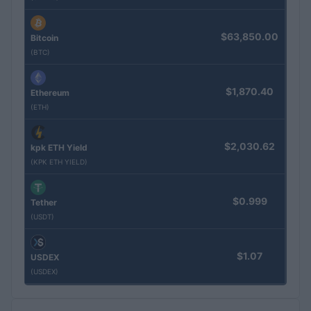
$63,850.00
Bitcoin
(BTC)
$1,870.40
Ethereum
(ETH)
$2,030.62
kpk ETH Yield
(KPK ETH YIELD)
$0.999
Tether
(USDT)
$1.07
USDEX
(USDEX)