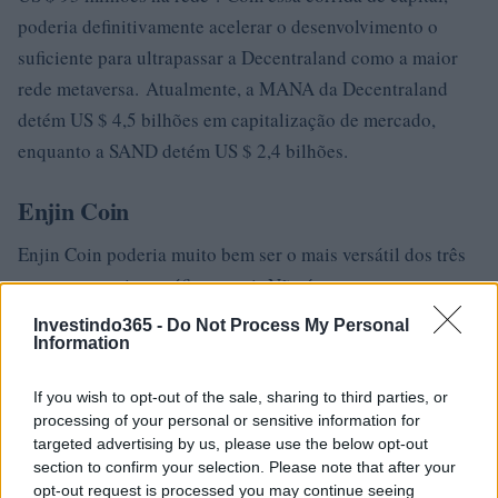
poderia definitivamente acelerar o desenvolvimento o
suficiente para ultrapassar a Decentraland como a maior
rede metaversa. Atualmente, a MANA da Decentraland
detém US $ 4,5 bilhões em capitalização de mercado,
enquanto a SAND detém US $ 2,4 bilhões.
Enjin Coin
Enjin Coin poderia muito bem ser o mais versátil dos três
metaversos criptográficos aqui. Não é um metaverso no
sentido tradicional; em vez disso, ele combina jogos de
Investindo365 -
Do Not Process My Personal
Information
blockchain e metaverso em um produto híbrido exclusivo.
A rede Enjin é igual a Decentraland ou Sandbox. Não há
If you wish to opt-out of the sale, sharing to third parties, or
processing of your personal or sensitive information for
lotes de terreno e não há como andar por aí como um
targeted advertising by us, please use the below opt-out
avatar virtual. Em vez disso, Enjin é uma plataforma de
section to confirm your selection. Please note that after your
jogos onde os usuários entram em diferentes espaços de
opt-out request is processed you may continue seeing