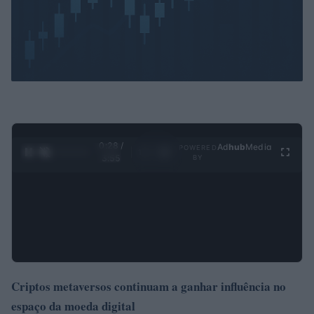
0:29 /
Ad
hub
Media
POWERED
1
/
4
3:55
BY
Criptos metaversos continuam a ganhar influência no
espaço da moeda digital