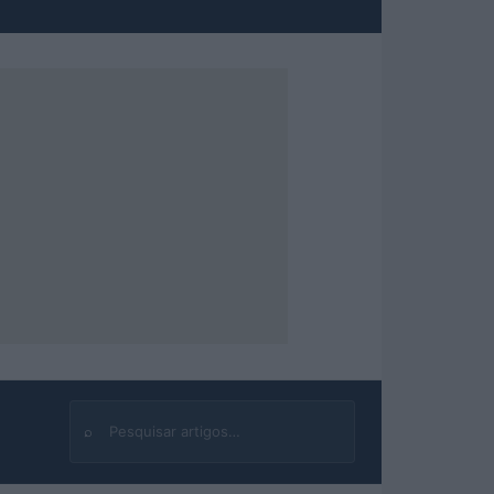
⌕
Buscar