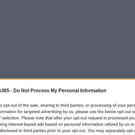
o365 -
Do Not Process My Personal Information
idamente: nos últimos dias, declarações públicas de
to opt-out of the sale, sharing to third parties, or processing of your per
formation for targeted advertising by us, please use the below opt-out s
liar uma fusão, enquanto Flávio enfrenta desgaste nas
r selection. Please note that after your opt-out request is processed y
ua proximidade com Daniel Vorcaro, proprietário do
eing interest-based ads based on personal information utilized by us or
disclosed to third parties prior to your opt-out. You may separately opt-
 cenário em que alianças são consideradas, mas longe