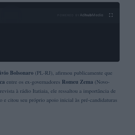
Ad
hub
Media
POWERED BY
ávio Bolsonaro
(PL-RJ), afirmou publicamente que
ca
Romeu Zema
entre os ex-governadores
(Novo-
ista à rádio Itatiaia, ele ressaltou a importância de
 e citou seu próprio apoio inicial às pré-candidaturas