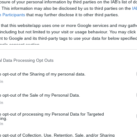
losure of your personal information by third parties on the IAB’s list of
. This information may also be disclosed by us to third parties on the
IA
Participants
that may further disclose it to other third parties.
 that this website/app uses one or more Google services and may gath
including but not limited to your visit or usage behaviour. You may click 
 to Google and its third-party tags to use your data for below specifi
acredita que Zema e Caiado “se unam em uma
ogle consent section.
tivou as duas pré-candidaturas e defendeu a existência
dem expor o que chama de
desgoverno
do presidente
l Data Processing Opt Outs
to mais vozes críticas houver, maior a chance de
o opt-out of the Sharing of my personal data.
In
 Zema e Caiado
o opt-out of the Sale of my Personal Data.
In
nadores deram declarações nas últimas semanas que
to opt-out of processing my Personal Data for Targeted
Romeu Zema
disse que não afasta a possibilidade de
ing.
In
r uma alternativa à candidatura de Flávio. Zema
o opt-out of Collection, Use, Retention, Sale, and/or Sharing