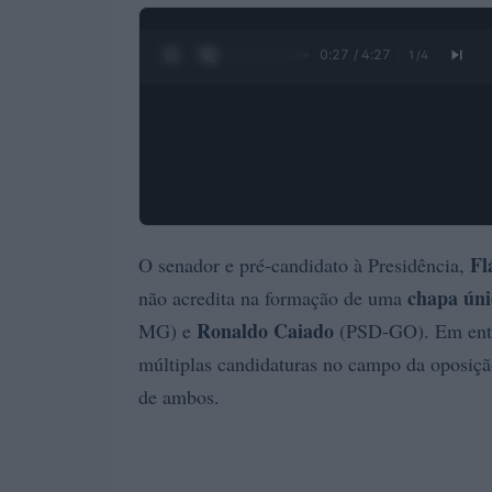
0:28 / 4:27
1
/
4
Fl
O senador e pré-candidato à Presidência,
chapa úni
não acredita na formação de uma
Ronaldo Caiado
MG) e
(PSD-GO). Em entrev
múltiplas candidaturas no campo da oposição
de ambos.