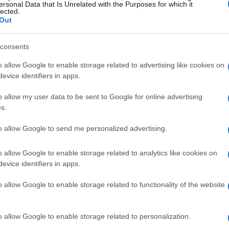
voluir e que o desfecho pode ficar para o prazo final
ersonal Data that Is Unrelated with the Purposes for which it
lected.
Out
consents
o allow Google to enable storage related to advertising like cookies on
evice identifiers in apps.
o allow my user data to be sent to Google for online advertising
s.
to allow Google to send me personalized advertising.
o allow Google to enable storage related to analytics like cookies on
evice identifiers in apps.
o allow Google to enable storage related to functionality of the website
o allow Google to enable storage related to personalization.