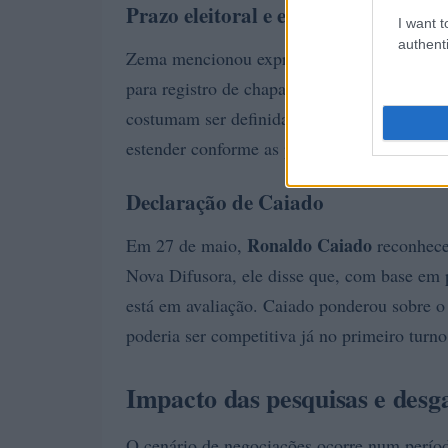
Prazo eleitoral e estratégia
I want t
authenti
Zema mencionou expressamente o calendário d
para registro de chapas, afirmando que “na p
costumam ser definidas”. Essa posição apon
estender conforme as pesquisas e o comport
Declaração de Caiado
Ronaldo Caiado
Em 27 de maio,
reconheceu
Nova Difusora, ele disse que, com base em p
está em avaliação. Caiado ponderou sobre o
poderia ser competitiva já no primeiro turn
Impacto das pesquisas e desga
O cenário de negociações ocorre num perí