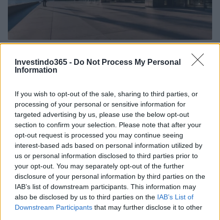
Como melhorar seu perfil de crédito em 90 dias
Investindo365 -
Do Not Process My Personal
Rafael Oliveira · 8 ago 2026
Information
FINANÇA
If you wish to opt-out of the sale, sharing to third parties, or
processing of your personal or sensitive information for
targeted advertising by us, please use the below opt-out
section to confirm your selection. Please note that after your
opt-out request is processed you may continue seeing
interest-based ads based on personal information utilized by
us or personal information disclosed to third parties prior to
your opt-out. You may separately opt-out of the further
disclosure of your personal information by third parties on the
IAB’s list of downstream participants. This information may
also be disclosed by us to third parties on the
IAB’s List of
Downstream Participants
that may further disclose it to other
third parties.
Rafael Sachete assume nova posição no Assaí: o que isso