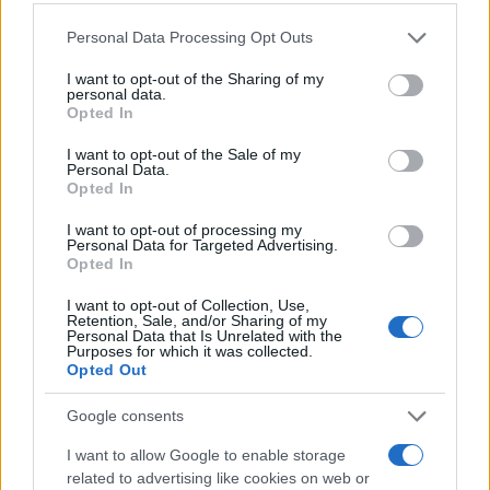
significa para a empresa
Please note that this website/app uses one or more Google
Personal Data Processing Opt Outs
Bruno Costa · 8 ago 2026
services and may gather and store information including but
not limited to your visit or usage behaviour. You may click to
I want to opt-out of the Sharing of my
personal data.
grant or deny consent to Google and its third-party tags to
Opted In
use your data for below specified purposes in below Google
COTAÇÕES CRYPTO
consent section.
I want to opt-out of the Sale of my
Personal Data.
Nome
Preço
Opted In
I want to opt-out of processing my
Personal Data for Targeted Advertising.
$83,270.00
Kinza Babylon Staked BTC
Opted In
(KBTC)
I want to opt-out of Collection, Use,
Retention, Sale, and/or Sharing of my
Personal Data that Is Unrelated with the
$4,205.78
Eureka Bridged PAX Gold (Terra
Purposes for which it was collected.
(PAXG)
Opted Out
Google consents
$0.022
JDB
(JDB)
I want to allow Google to enable storage
related to advertising like cookies on web or