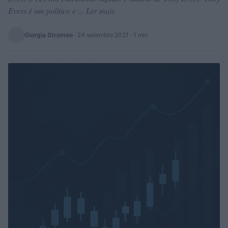
Evers é um político e ... Ler mais
Giorgia Stromeo
·
24 setembro 2021
· 1 min