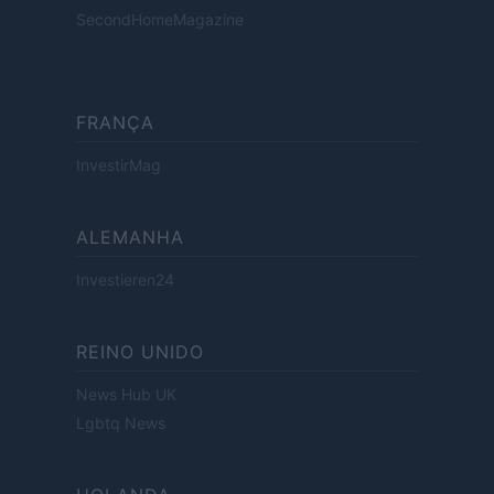
SecondHomeMagazine
FRANÇA
InvestirMag
ALEMANHA
Investieren24
REINO UNIDO
News Hub UK
Lgbtq News