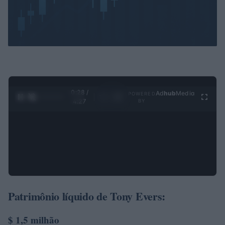
0:28 /
Ad
hub
Media
POWERED
1
/
4
4:27
BY
Patrimônio líquido de Tony Evers:
$ 1,5 milhão