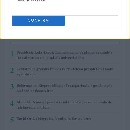
$1.07
USDEX
(USDEX)
CONFIRM
MAIS LIDOS
1
Presidente Lula discute financiamento de planos de saúde e
investimentos em hospitais universitários
2
Gestores de grandes fundos veem eleição presidencial mais
equilibrada
3
Reformas no Rioprevidência: Transparência e gestão após
escândalos financeiros
4
AlphaAI: A nova aposta da Goldman Sachs no mercado de
inteligência artificial
5
David Ortiz: biografia, família, salário e bens