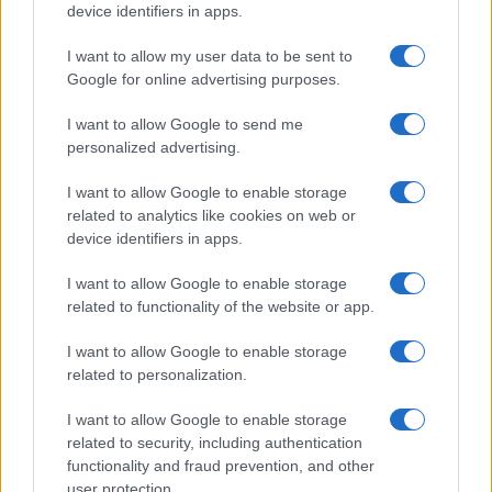
device identifiers in apps.
$2,034.90
kpk ETH Prime
(KPK ETH PRIME)
I want to allow my user data to be sent to
Google for online advertising purposes.
$85,763.00
SyBTC
I want to allow Google to send me
(SYBTC)
personalized advertising.
I want to allow Google to enable storage
$64,749.00
Bitcoin
related to analytics like cookies on web or
(BTC)
device identifiers in apps.
$1,912.76
I want to allow Google to enable storage
Ethereum
related to functionality of the website or app.
(ETH)
I want to allow Google to enable storage
$2,030.62
kpk ETH Yield
related to personalization.
(KPK ETH YIELD)
I want to allow Google to enable storage
related to security, including authentication
$0.999
Tether
functionality and fraud prevention, and other
(USDT)
user protection.