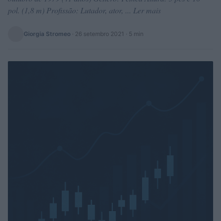
pol. (1,8 m) Profissão: Lutador, ator, ... Ler mais
Giorgia Stromeo
·
26 setembro 2021
· 5 min