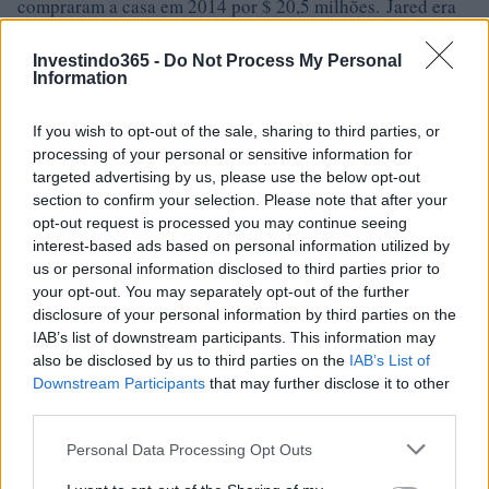
compraram a casa em 2014 por $ 20,5 milhões. Jared era
dono de uma mansão em Newport Beach, Califórnia, que
Investindo365 -
Do Not Process My Personal
vendeu em 2014 por US $ 8,8 milhões.
Information
Jared e Stacy também possuíam uma casa em Beverly
If you wish to opt-out of the sale, sharing to third parties, or
Hills, que ele comprou por US $ 11 milhões em 2012. Eles
processing of your personal or sensitive information for
venderam essa propriedade em 2017 por US $ 18,25
targeted advertising by us, please use the below opt-out
section to confirm your selection. Please note that after your
milhões. A certa altura, os Pobres alugaram sua casa para
opt-out request is processed you may continue seeing
o astro da NFL, Cam Newton, por vários meses, com a
interest-based ads based on personal information utilized by
condição de que ele não desse nenhuma festa. As
us or personal information disclosed to third parties prior to
your opt-out. You may separately opt-out of the further
governantas relataram que Newton deu várias festas muito
disclosure of your personal information by third parties on the
grandes que causaram danos significativos. Jared acabou
IAB’s list of downstream participants. This information may
entrando com um processo de $ 270.000 contra
also be disclosed by us to third parties on the
IAB’s List of
Downstream Participants
that may further disclose it to other
Newton. Eles entraram com um processo por danos no
third parties.
valor de $ 90.000 e $ 180.000 em perda de aluguel e
Please note that this website/app uses one or more Google
Personal Data Processing Opt Outs
honorários advocatícios.
services and may gather and store information including but