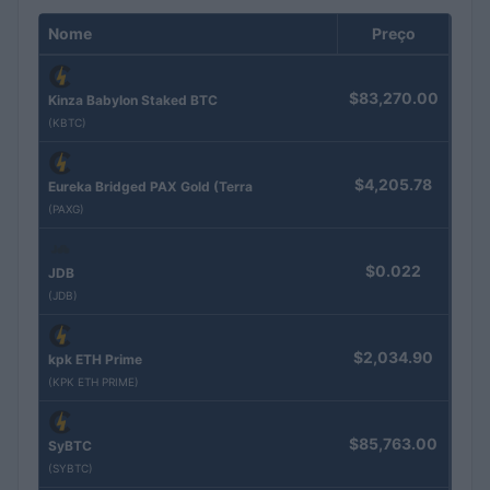
Nome
Preço
$83,270.00
Kinza Babylon Staked BTC
(KBTC)
$4,205.78
Eureka Bridged PAX Gold (Terra
(PAXG)
$0.022
JDB
(JDB)
$2,034.90
kpk ETH Prime
(KPK ETH PRIME)
$85,763.00
SyBTC
(SYBTC)