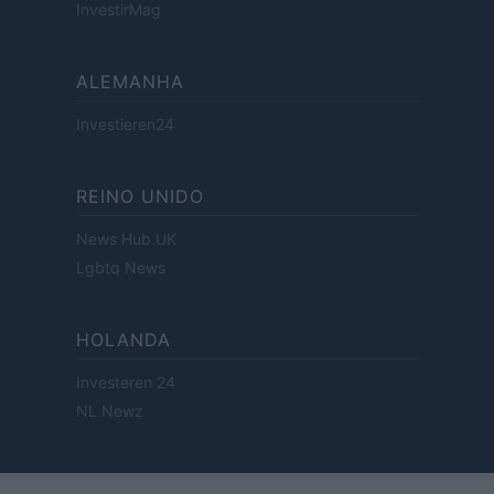
InvestirMag
ALEMANHA
Investieren24
REINO UNIDO
News Hub UK
Lgbtq News
HOLANDA
Investeren 24
NL Newz