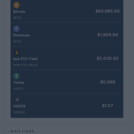
$64,685.00
Bitcoin
(BTC)
$1,908.64
Ethereum
(ETH)
$2,030.62
kpk ETH Yield
(KPK ETH YIELD)
$0.999
Tether
(USDT)
$1.07
USDEX
(USDEX)
MAIS LIDOS