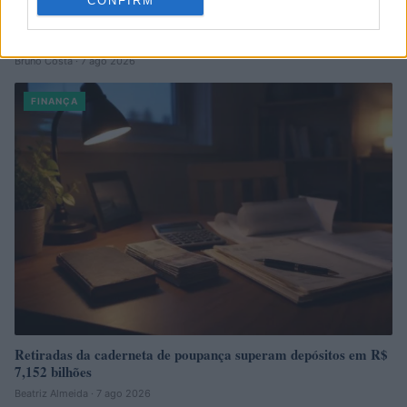
CONFIRM
Rendimentos de R$ 10 mil em diferentes investimentos com a
Selic a 14%
Bruno Costa · 7 ago 2026
FINANÇA
Retiradas da caderneta de poupança superam depósitos em R$
7,152 bilhões
Beatriz Almeida · 7 ago 2026