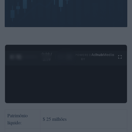
0:29 /
Ad
hub
Media
POWERED
1
/
4
3:19
BY
Patrimônio
$ 25 milhões
líquido: