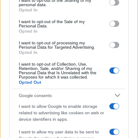
not limited to your visit or usage behaviour. You may click to
I want to opt-out of the Sharing of my
personal data.
grant or deny consent to Google and its third-party tags to
Opted In
use your data for below specified purposes in below Google
AUTOR
consent section.
Giorgia Stromeo
I want to opt-out of the Sale of my
Personal Data.
Opted In
I want to opt-out of processing my
Personal Data for Targeted Advertising.
Opted In
I want to opt-out of Collection, Use,
Retention, Sale, and/or Sharing of my
Personal Data that Is Unrelated with the
Purposes for which it was collected.
Opted Out
Google consents
I want to allow Google to enable storage
related to advertising like cookies on web or
device identifiers in apps.
I want to allow my user data to be sent to