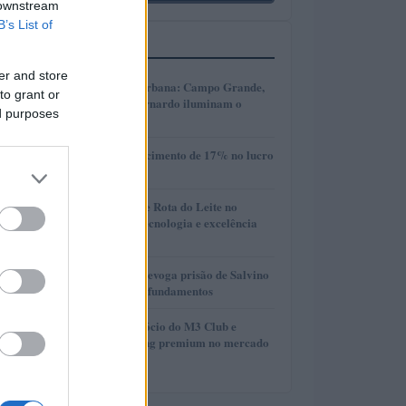
 downstream
B’s List of
MAIS LIDOS
er and store
1
Transformação urbana: Campo Grande,
to grant or
Cáceres e São Bernardo iluminam o
ed purposes
futuro
2
Vivo divulga crescimento de 17% no lucro
líquido do 2T26
3
Torneio Leiteiro e Rota do Leite no
Agroleite 2026: tecnologia e excelência
em Castro
4
Desembargador revoga prisão de Salvino
Oliveira e critica fundamentos
5
Como se tornar sócio do M3 Club e
acessar networking premium no mercado
financeiro