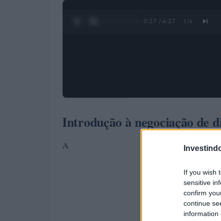
0:28 / 4:27
1
/
4
Introdução à negociação de di
A
Investind
If you wish 
sensitive in
confirm you
continue se
information 