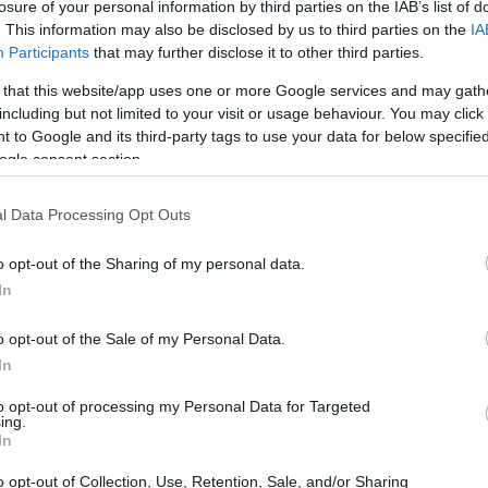
losure of your personal information by third parties on the IAB’s list of
. This information may also be disclosed by us to third parties on the
IA
Participants
that may further disclose it to other third parties.
 that this website/app uses one or more Google services and may gath
including but not limited to your visit or usage behaviour. You may click 
 to Google and its third-party tags to use your data for below specifi
ogle consent section.
l Data Processing Opt Outs
o opt-out of the Sharing of my personal data.
In
Forex, é uma atividade que atrai muitos investidores
cro. No entanto, é fundamental entender que esse
o opt-out of the Sale of my Personal Data.
In
s de realizar qualquer transação, é essencial avaliar
o, nível de experiência e tolerância ao risco
to opt-out of processing my Personal Data for Targeted
ing.
In
o opt-out of Collection, Use, Retention, Sale, and/or Sharing