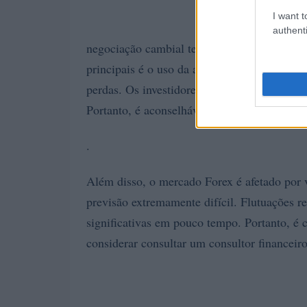
I want t
authenti
negociação cambial tem vários riscos que p
principais é o uso da alavancagem financeir
perdas. Os investidores devem estar cientes 
Portanto, é aconselhável não investir quant
.
Além disso, o mercado Forex é afetado por v
previsão extremamente difícil. Flutuações r
significativas em pouco tempo. Portanto, é c
considerar consultar um consultor financeir