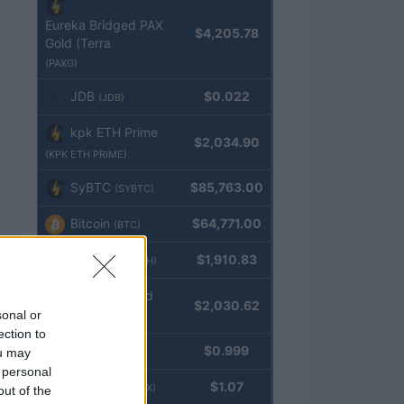
Eureka Bridged PAX
$4,205.78
Gold (Terra
(PAXG)
JDB
$0.022
(JDB)
kpk ETH Prime
$2,034.90
(KPK ETH PRIME)
SyBTC
$85,763.00
(SYBTC)
Bitcoin
$64,771.00
(BTC)
Ethereum
$1,910.83
(ETH)
kpk ETH Yield
$2,030.62
sonal or
(KPK ETH YIELD)
ection to
Tether
$0.999
ou may
(USDT)
 personal
USDEX
$1.07
(USDEX)
out of the