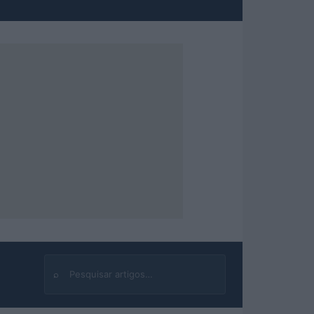
⌕
Buscar