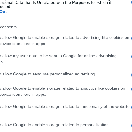
ersonal Data that Is Unrelated with the Purposes for which it
lected.
Out
orex
consents
o allow Google to enable storage related to advertising like cookies on
ciação cambial é o uso de alavancagem financeira. A
evice identifiers in apps.
ontrolem uma posição de mercado maior do que o
o allow my user data to be sent to Google for online advertising
ssa ampliar os lucros, também aumenta o potencial de
s.
você não pode perder e considerar a educação sobre os
to allow Google to send me personalized advertising.
fundamental antes de começar a negociar.
o allow Google to enable storage related to analytics like cookies on
evice identifiers in apps.
o allow Google to enable storage related to functionality of the website
o allow Google to enable storage related to personalization.