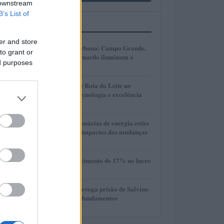
 downstream
B’s List of
MAIS LIDOS
er and store
1
Transformação urbana: Campo Grande,
to grant or
Cáceres e São Bernardo iluminam o
ed purposes
futuro
2
Torneio Leiteiro e Rota do Leite no
Agroleite 2026: tecnologia e excelência
em Castro
3
Como as concessionárias de energia estão
se adaptando aos impactos das mudanças
climáticas
4
Vivo divulga crescimento de 17% no lucro
líquido do 2T26
5
Desembargador revoga prisão de Salvino
Oliveira e critica fundamentos