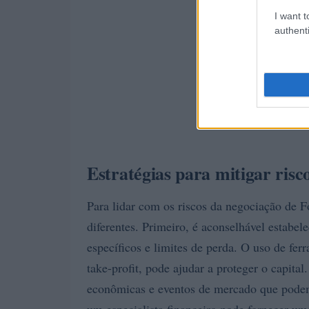
I want t
authenti
Estratégias para mitigar risc
Para lidar com os riscos da negociação de Fo
diferentes. Primeiro, é aconselhável estabel
específicos e limites de perda. O uso de fe
take-profit, pode ajudar a proteger o capital
econômicas e eventos de mercado que podem 
um especialista financeiro pode fornecer um