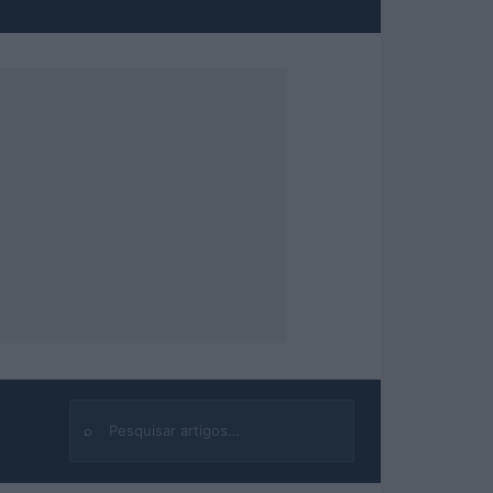
⌕
Buscar