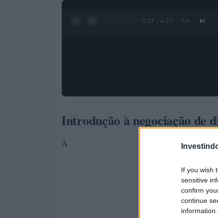
0:28 / 4:27
1
/
4
Introdução à negociação de di
A
Investind
If you wish 
sensitive in
confirm you
continue se
information 