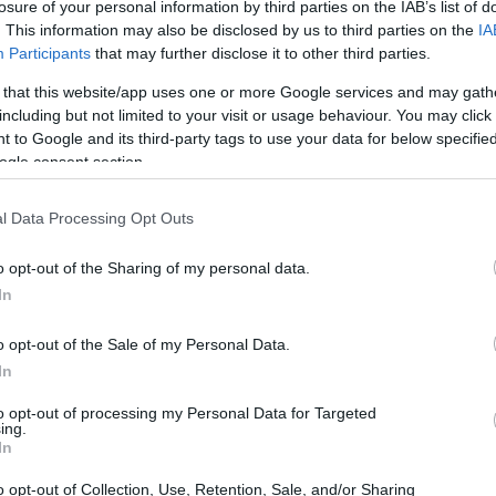
losure of your personal information by third parties on the IAB’s list of
. This information may also be disclosed by us to third parties on the
IA
Participants
that may further disclose it to other third parties.
 that this website/app uses one or more Google services and may gath
including but not limited to your visit or usage behaviour. You may click 
 to Google and its third-party tags to use your data for below specifi
ogle consent section.
l Data Processing Opt Outs
o opt-out of the Sharing of my personal data.
In
onhecida como Forex, representa uma oportunidade
do. No entanto, é fundamental entender que esse
o opt-out of the Sale of my Personal Data.
In
es de se aventurar na negociação de Forex, é essencial
estimento, nível de experiência e tolerância ao risco.
to opt-out of processing my Personal Data for Targeted
ing.
e pode levar a perdas significativas, incluindo a
In
ido
o opt-out of Collection, Use, Retention, Sale, and/or Sharing