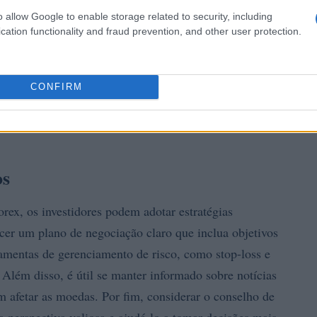
o allow Google to enable storage related to security, including
cation functionality and fraud prevention, and other user protection.
CONFIRM
os
rex, os investidores podem adotar estratégias
ecer um plano de negociação claro que inclua objetivos
rramentas de gerenciamento de risco, como stop-loss e
. Além disso, é útil se manter informado sobre notícias
afetar as moedas. Por fim, considerar o conselho de
a perspectiva valiosa e ajudá-lo a tomar decisões mais