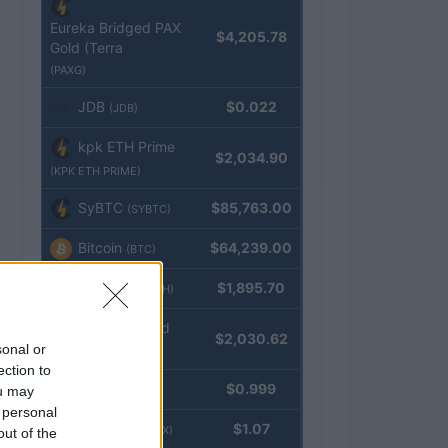
Eureka Bridged PAX
$4,205.78
Gold (Terra
(PAXG)
JDB
$0.022
(JDB)
kpk ETH Prime
$2,034.90
(KPK ETH PRIME)
SyBTC
$85,763.00
(SYBTC)
Bitcoin
$64,239.00
(BTC)
Ethereum
$1,895.70
(ETH)
kpk ETH Yield
$2,030.62
sonal or
(KPK ETH YIELD)
ection to
Tether
$0.999
ou may
(USDT)
 personal
USDEX
$1.07
(USDEX)
out of the