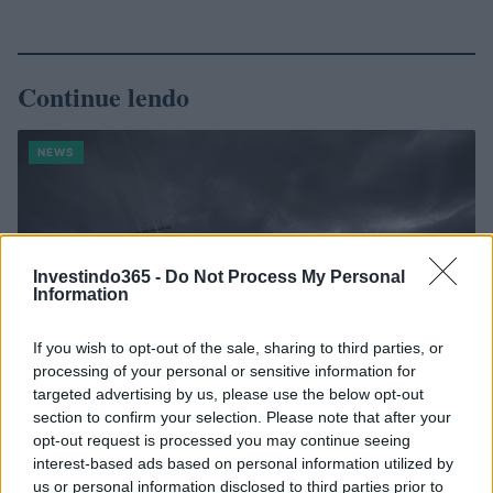
Continue lendo
NEWS
Investindo365 -
Do Not Process My Personal
Information
If you wish to opt-out of the sale, sharing to third parties, or
processing of your personal or sensitive information for
targeted advertising by us, please use the below opt-out
section to confirm your selection. Please note that after your
opt-out request is processed you may continue seeing
Como as concessionárias de energia estão se adaptando aos
interest-based ads based on personal information utilized by
impactos das mudanças climáticas
us or personal information disclosed to third parties prior to