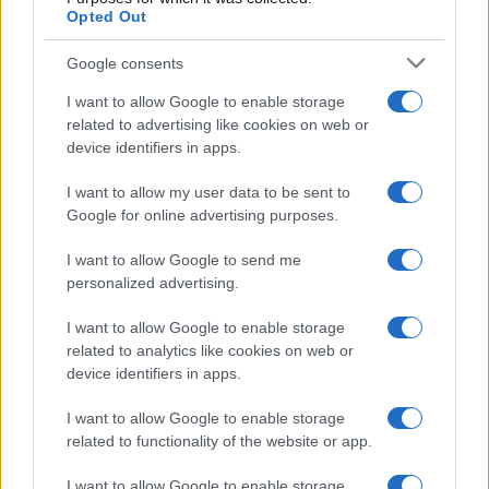
Opted Out
Google consents
I want to allow Google to enable storage
related to advertising like cookies on web or
device identifiers in apps.
I want to allow my user data to be sent to
Google for online advertising purposes.
I want to allow Google to send me
Pesquisas eleitorais mostram Lula à frente de Flávio Bolsonaro
personalized advertising.
nas intenções de voto
Bruno Costa · 5 ago 2026
I want to allow Google to enable storage
related to analytics like cookies on web or
device identifiers in apps.
COTAÇÕES CRYPTO
I want to allow Google to enable storage
related to functionality of the website or app.
Nome
Preço
I want to allow Google to enable storage