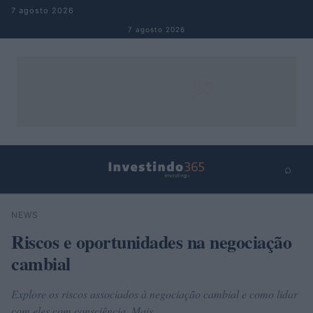
Pular para o conteúdo
7 agosto 2026
7 agosto 2026
⌕
×
⌕
NEWS
Buscar
Riscos e oportunidades na negociação
cambial
Explore os riscos associados à negociação cambial e como lidar
com eles com consciência. Mais