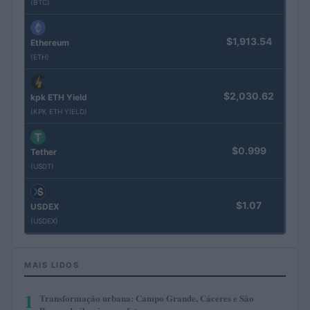
(BTC)
$1,913.54
Ethereum
(ETH)
$2,030.62
kpk ETH Yield
(KPK ETH YIELD)
$0.999
Tether
(USDT)
$1.07
USDEX
(USDEX)
MAIS LIDOS
1
Transformação urbana: Campo Grande, Cáceres e São