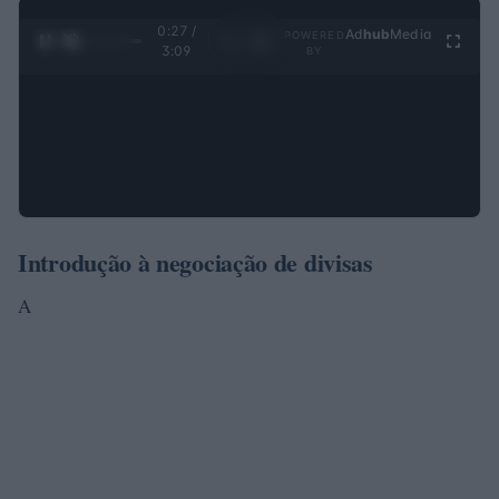
0:28 /
Ad
hub
Media
POWERED
1
/
4
3:09
BY
Introdução à negociação de divisas
A