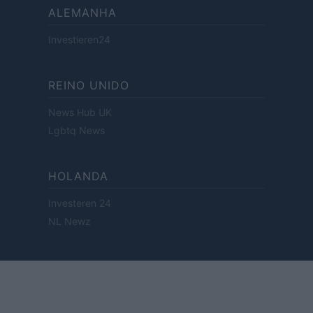
ALEMANHA
Investieren24
REINO UNIDO
News Hub UK
Lgbtq News
HOLANDA
Investeren 24
NL Newz