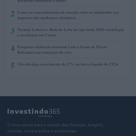
Bernardo iluminam o futuro
2
Como as concessionárias de energia estão se adaptando aos
impactos das mudanças climáticas
3
Torneio Leiteiro e Rota do Leite no Agroleite 2026: tecnologia
e excelência em Castro
4
Pesquisas eleitorais mostram Lula à frente de Flávio
Bolsonaro nas intenções de voto
5
Vivo divulga crescimento de 17% no lucro líquido do 2T26
O novo portal para o mundo das finanças. Insights,
notícias, comparações e estatísticas.