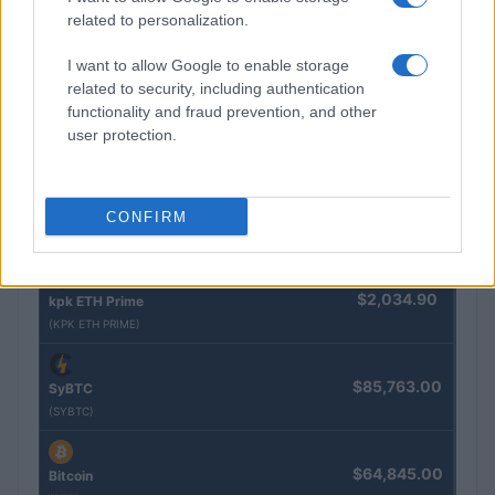
related to personalization.
$83,270.00
Kinza Babylon Staked BTC
(KBTC)
I want to allow Google to enable storage
related to security, including authentication
functionality and fraud prevention, and other
$4,205.78
Eureka Bridged PAX Gold (Terra
user protection.
(PAXG)
$0.022
JDB
CONFIRM
(JDB)
$2,034.90
kpk ETH Prime
(KPK ETH PRIME)
$85,763.00
SyBTC
(SYBTC)
$64,845.00
Bitcoin