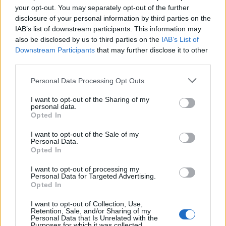
Bruno Costa · 6 ago 2026
your opt-out. You may separately opt-out of the further
disclosure of your personal information by third parties on the
NEWS
IAB’s list of downstream participants. This information may
also be disclosed by us to third parties on the
IAB’s List of
Downstream Participants
that may further disclose it to other
third parties.
Please note that this website/app uses one or more Google
Personal Data Processing Opt Outs
services and may gather and store information including but
not limited to your visit or usage behaviour. You may click to
I want to opt-out of the Sharing of my
personal data.
grant or deny consent to Google and its third-party tags to
Opted In
use your data for below specified purposes in below Google
consent section.
I want to opt-out of the Sale of my
Personal Data.
Opted In
Confira os números sorteados no concurso 3754 da Lotofácil
I want to opt-out of processing my
Personal Data for Targeted Advertising.
em São Paulo
Opted In
Beatriz Almeida · 6 ago 2026
I want to opt-out of Collection, Use,
Retention, Sale, and/or Sharing of my
NEWS
Personal Data that Is Unrelated with the
Purposes for which it was collected.