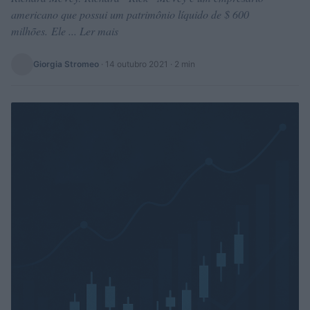
americano que possui um patrimônio líquido de $ 600
milhões. Ele ... Ler mais
Giorgia Stromeo
·
14 outubro 2021
· 2 min