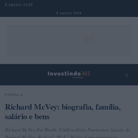
Pular para o conteúdo
8 agosto 2026
8 agosto 2026
⌕
×
⌕
FINANÇA
Buscar
Richard McVey: biografia, família,
salário e bens
Richard McVey Net Worth: $ 600 milhões Patrimônio líquido de
Richard McVey: Richard “Rick” McVey é um empresário