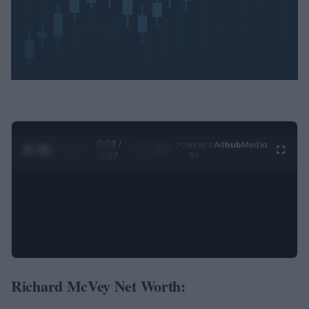
0:29 /
Ad
hub
Media
POWERED
1
/
4
4:27
BY
Richard McVey Net Worth: