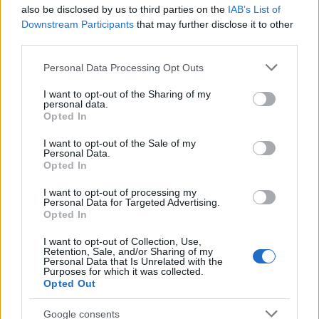
also be disclosed by us to third parties on the
IAB’s List of
Downstream Participants
that may further disclose it to other
third parties.
Please note that this website/app uses one or more Google
Personal Data Processing Opt Outs
Rafael Sachete assume nova posição no Assaí: o que isso
services and may gather and store information including but
significa para a empresa
not limited to your visit or usage behaviour. You may click to
I want to opt-out of the Sharing of my
personal data.
grant or deny consent to Google and its third-party tags to
Bruno Costa · 8 ago 2026
Opted In
use your data for below specified purposes in below Google
consent section.
I want to opt-out of the Sale of my
Personal Data.
Opted In
COTAÇÕES CRYPTO
I want to opt-out of processing my
Nome
Preço
Personal Data for Targeted Advertising.
Opted In
I want to opt-out of Collection, Use,
$83,270.00
Kinza Babylon Staked BTC
Retention, Sale, and/or Sharing of my
(KBTC)
Personal Data that Is Unrelated with the
Purposes for which it was collected.
Opted Out
$4,205.78
Eureka Bridged PAX Gold (Terra
Google consents
(PAXG)