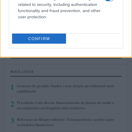
kpk ETH Yield
related to security, including authentication
(KPK ETH YIELD)
functionality and fraud prevention, and other
user protection.
$0.999
Tether
(USDT)
CONFIRM
$1.07
USDEX
(USDEX)
MAIS LIDOS
1
Gestores de grandes fundos veem eleição presidencial mais
equilibrada
2
Presidente Lula discute financiamento de planos de saúde e
investimentos em hospitais universitários
3
Reformas no Rioprevidência: Transparência e gestão após
escândalos financeiros