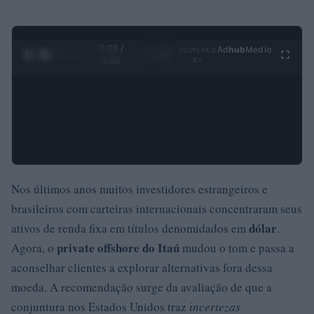
0:29 /
Ad
hub
Media
POWERED
1
/
4
3:55
BY
Nos últimos anos muitos investidores estrangeiros e
brasileiros com carteiras internacionais concentraram seus
dólar
ativos de renda fixa em títulos denomidados em
.
private offshore do Itaú
Agora, o
mudou o tom e passa a
aconselhar clientes a explorar alternativas fora dessa
moeda. A recomendação surge da avaliação de que a
conjuntura nos Estados Unidos traz
incertezas