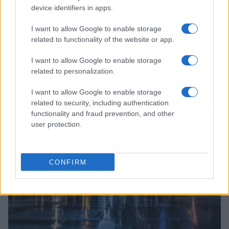
device identifiers in apps.
I want to allow Google to enable storage
related to functionality of the website or app.
Preparação do turismo para o Super El Niño: estratégias e
I want to allow Google to enable storage
desafios
related to personalization.
Bruno Costa · 8 ago 2026
I want to allow Google to enable storage
related to security, including authentication
INVESTIMENTOS
functionality and fraud prevention, and other
user protection.
CONFIRM