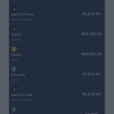
$2,034.90
kpk ETH Prime
(KPK ETH PRIME)
$85,763.00
SyBTC
(SYBTC)
$64,990.00
Bitcoin
(BTC)
$1,920.03
Ethereum
(ETH)
$2,030.62
kpk ETH Yield
(KPK ETH YIELD)