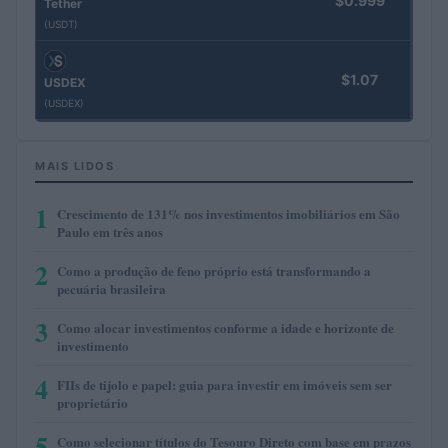
$0.999
Tether
(USDT)
$1.07
USDEX
(USDEX)
MAIS LIDOS
1
Crescimento de 131% nos investimentos imobiliários em São
Paulo em três anos
2
Como a produção de feno próprio está transformando a
pecuária brasileira
3
Como alocar investimentos conforme a idade e horizonte de
investimento
4
FIIs de tijolo e papel: guia para investir em imóveis sem ser
proprietário
5
Como selecionar títulos do Tesouro Direto com base em prazos