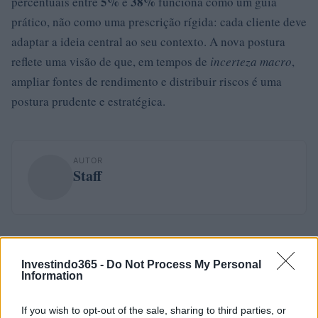
5%
38%
percentuais entre
e
funciona como um guia
prático, não como uma prescrição rígida: cada cliente deve
adaptar a ideia central ao seu contexto. A nova postura
reflete uma visão de que, em tempos de
incerteza macro
,
ampliar fontes de rendimento e distribuir riscos é uma
postura prudente e estratégica.
AUTOR
Staff
Investindo365 -
Do Not Process My Personal
Information
If you wish to opt-out of the sale, sharing to third parties, or