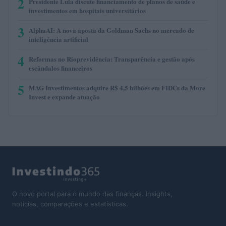
2
Presidente Lula discute financiamento de planos de saúde e
investimentos em hospitais universitários
3
AlphaAI: A nova aposta da Goldman Sachs no mercado de
inteligência artificial
4
Reformas no Rioprevidência: Transparência e gestão após
escândalos financeiros
5
MAG Investimentos adquire R$ 4,5 bilhões em FIDCs da More
Invest e expande atuação
O novo portal para o mundo das finanças. Insights,
notícias, comparações e estatísticas.