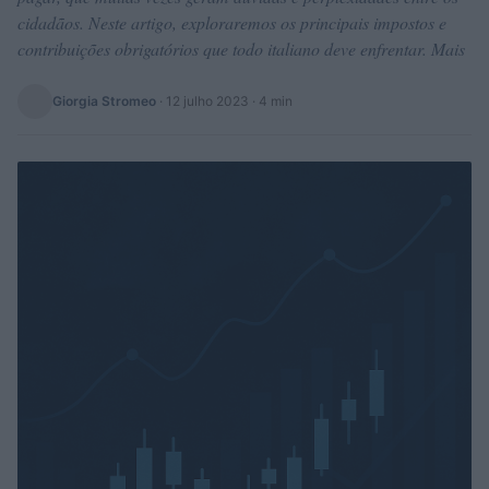
cidadãos. Neste artigo, exploraremos os principais impostos e
contribuições obrigatórios que todo italiano deve enfrentar. Mais
Giorgia Stromeo
·
12 julho 2023
· 4 min