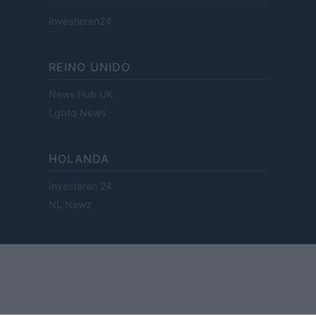
Investieren24
REINO UNIDO
News Hub UK
Lgbtq News
HOLANDA
Investeren 24
NL Newz