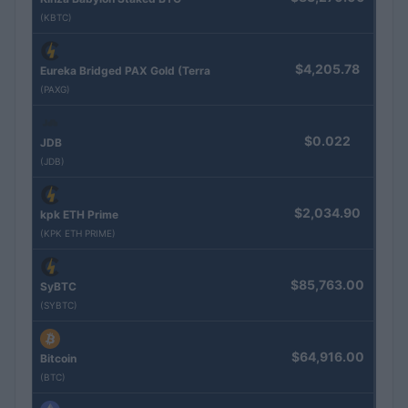
(KBTC)
$4,205.78
Eureka Bridged PAX Gold (Terra
(PAXG)
$0.022
JDB
(JDB)
$2,034.90
kpk ETH Prime
(KPK ETH PRIME)
$85,763.00
SyBTC
(SYBTC)
$64,916.00
Bitcoin
(BTC)