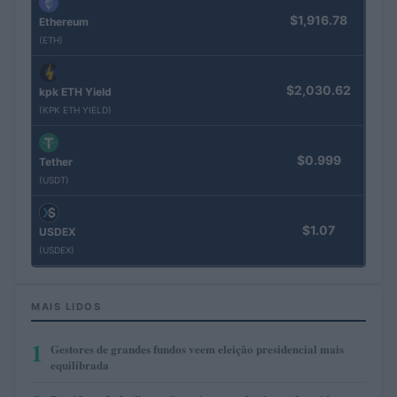
$1,916.78
Ethereum
(ETH)
$2,030.62
kpk ETH Yield
(KPK ETH YIELD)
$0.999
Tether
(USDT)
$1.07
USDEX
(USDEX)
MAIS LIDOS
1
Gestores de grandes fundos veem eleição presidencial mais
equilibrada