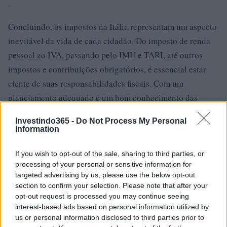
.
Concluindo, os impostos na Itália representam um aspecto
inevitável da vida de cada cidadão. Do imposto de renda
pessoal ao IVA, passando pelo IMU e TARI, até outros
impostos e contribuições obrigatórios, é essencial estar
ciente de suas responsabilidades fiscais. Com um
planejamento adequado e um bom conhecimento das
regulamentações, você pode abordar o pagamento de
Investindo365 -
Do Not Process My Personal
impostos de forma mais consciente e calma, contribuindo
Information
assim para o bem-estar econômico do
If you wish to opt-out of the sale, sharing to third parties, or
país.
processing of your personal or sensitive information for
targeted advertising by us, please use the below opt-out
section to confirm your selection. Please note that after your
opt-out request is processed you may continue seeing
AUTOR
interest-based ads based on personal information utilized by
Giorgia Stromeo
us or personal information disclosed to third parties prior to