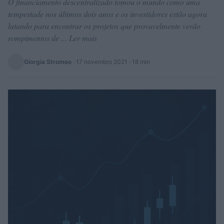
O financiamento descentralizado tomou o mundo como uma
tempestade nos últimos dois anos e os investidores estão agora
lutando para encontrar os projetos que provavelmente verão
rompimentos de ... Ler mais
Giorgia Stromeo
·
17 novembro 2021
· 18 min