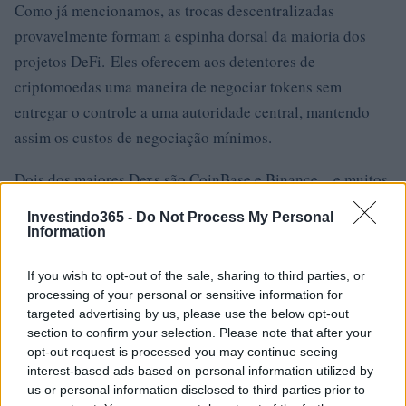
Como já mencionamos, as trocas descentralizadas
provavelmente formam a espinha dorsal da maioria dos
projetos DeFi. Eles oferecem aos detentores de
criptomoedas uma maneira de negociar tokens sem
entregar o controle a uma autoridade central, mantendo
assim os custos de negociação mínimos.
Dois dos maiores Dexs são CoinBase e Binance – e muitos
argumentaram que eles adquiriram autoridade demais
Investindo365 -
Do Not Process My Personal
devido ao domínio do mercado. No entanto, há cada vez
Information
mais projetos DeFi emergindo que oferecem maneiras
If you wish to opt-out of the sale, sharing to third parties, or
alternativas de trocar criptomoedas, abrindo ainda mais o
processing of your personal or sensitive information for
mercado.
targeted advertising by us, please use the below opt-out
section to confirm your selection. Please note that after your
Existem vários outros DeXs no mercado, incluindo
opt-out request is processed you may continue seeing
Uniswap, SushiSwap e Pancake Swap. Muitas outras
interest-based ads based on personal information utilized by
us or personal information disclosed to third parties prior to
plataformas também anunciaram sua intenção de lançar