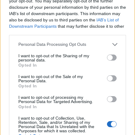
your opt-out. You may separately opt-out of the further
suas próprias trocas proprietárias, incluindo moedas meme
disclosure of your personal information by third parties on the
líderes, Shiba Inu e SafeMoon.
IAB’s list of downstream participants. This information may
also be disclosed by us to third parties on the
IAB’s List of
Downstream Participants
that may further disclose it to other
Pools de liquidez
third parties.
Os pools de liquidez são importantes para entender, pois
Please note that this website/app uses one or more Google
Personal Data Processing Opt Outs
são efetivamente o que permite que os DeXs e as
services and may gather and store information including but
plataformas de empréstimo operem. Eles são
not limited to your visit or usage behaviour. You may click to
I want to opt-out of the Sharing of my
personal data.
grant or deny consent to Google and its third-party tags to
essencialmente contratos inteligentes que contêm um
Opted In
use your data for below specified purposes in below Google
valor de um ativo criptográfico específico. Os usuários da
consent section.
I want to opt-out of the Sale of my
Personal Data.
rede podem adicionar ou retirar tokens de um determinado
Opted In
pool de liquidez com base nas regras de um protocolo,
I want to opt-out of processing my
como Unisawap ou Aave.
Personal Data for Targeted Advertising.
Opted In
Enquanto uma troca tradicional requer um criador de
I want to opt-out of Collection, Use,
mercado – alguém para combinar um comprador de um
Retention, Sale, and/or Sharing of my
Personal Data that Is Unrelated with the
certo token com um vendedor – os pools de liquidez
Purposes for which it was collected.