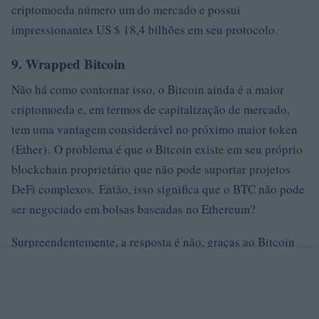
criptomoeda número um do mercado e possui
impressionantes US $ 18,4 bilhões em seu protocolo.
9. Wrapped Bitcoin
Não há como contornar isso, o Bitcoin ainda é a maior
criptomoeda e, em termos de capitalização de mercado,
tem uma vantagem considerável no próximo maior token
(Ether). O problema é que o Bitcoin existe em seu próprio
blockchain proprietário que não pode suportar projetos
DeFi complexos. Então, isso significa que o BTC não pode
ser negociado em bolsas baseadas no Ethereum?
Surpreendentemente, a resposta é não, graças ao Bitcoin
embrulhado. Desenvolvido em 2018, o WBTC é na
verdade um token ERC-20 que representa o Bitcoin. Os
usuários depositam seu BTC em uma carteira operada por