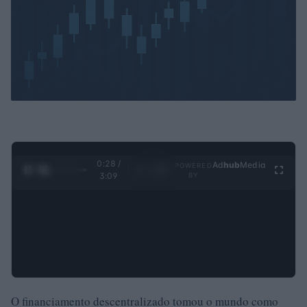
0:30 /
Ad
hub
Media
POWERED
1
/
4
3:09
BY
O financiamento descentralizado tomou o mundo como