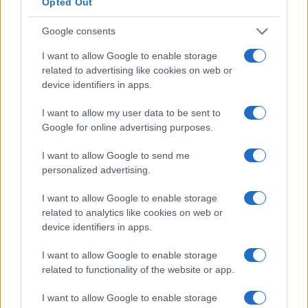
Opted Out
permitem que os tokens estejam prontamente
disponíveis. Eles também permitem que aqueles que
Google consents
depositam seus tokens e, portanto, fornecem liquidez,
I want to allow Google to enable storage
ganhem uma parte dos juros cobrados dos tomadores de
related to advertising like cookies on web or
empréstimos.
device identifiers in apps.
I want to allow my user data to be sent to
Produção agrícola
Google for online advertising purposes.
O uso generalizado de pools de liquidez permitiu o
I want to allow Google to send me
aumento da agricultura de rendimento – também
personalized advertising.
conhecida como mineração de liquidez. Ao mover seus
tokens entre diferentes projetos DeFi, os usuários podem
I want to allow Google to enable storage
related to analytics like cookies on web or
efetivamente aumentar as recompensas que ganham. Ele
device identifiers in apps.
surgiu como uma forma popular de maximizar os retornos
sobre as participações em criptomoedas, ao invés de
I want to allow Google to enable storage
related to functionality of the website or app.
simplesmente HODL-los.
I want to allow Google to enable storage
Existem várias plataformas de cultivo de rendimento que