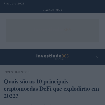
Pular para o conteúdo
7 agosto 2026
7 agosto 2026
⌕
×
⌕
INVESTIMENTOS
Buscar
Quais são as 10 principais
criptomoedas DeFi que explodirão em
2022?