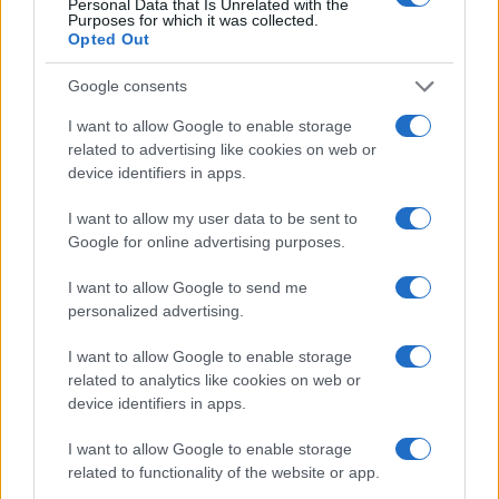
Personal Data that Is Unrelated with the
Purposes for which it was collected.
Novembro
$
$ 1,58
$ 1,94
$ 1,76
-7%
Opted Out
de 2022
1,76
Google consents
Dezembro
$
$ 1,66
$ 2,09
$ 1,87
12%
de 2022
1,97
I want to allow Google to enable storage
related to advertising like cookies on web or
device identifiers in apps.
Previsão de preços para 2023
I want to allow my user data to be sent to
% De
Google for online advertising purposes.
variação
Encontro
Preço
Mínimo
Máximo
Média
mensal
I want to allow Google to send me
personalized advertising.
Janeiro de
$
$ 1,78
$ 2,28
$ 2,03
10%
2023
2,17
I want to allow Google to enable storage
related to analytics like cookies on web or
Fevereiro
$
$ 2,14
$ 2,65
$ 2,39
12%
device identifiers in apps.
de 2023
2,43
I want to allow Google to enable storage
Março de
$
$ 2,30
$ 2,83
$ 2,57
9%
related to functionality of the website or app.
2023
2,65