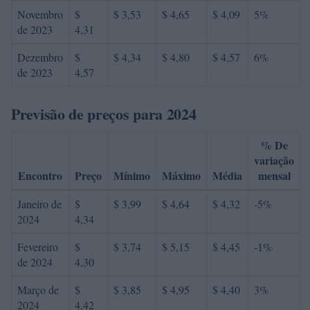
Novembro
$
$ 3,53
$ 4,65
$ 4,09
5%
de 2023
4,31
Dezembro
$
$ 4,34
$ 4,80
$ 4,57
6%
de 2023
4,57
Previsão de preços para 2024
% De
variação
Encontro
Preço
Mínimo
Máximo
Média
mensal
Janeiro de
$
$ 3,99
$ 4,64
$ 4,32
-5%
2024
4,34
Fevereiro
$
$ 3,74
$ 5,15
$ 4,45
-1%
de 2024
4,30
Março de
$
$ 3,85
$ 4,95
$ 4,40
3%
2024
4,42