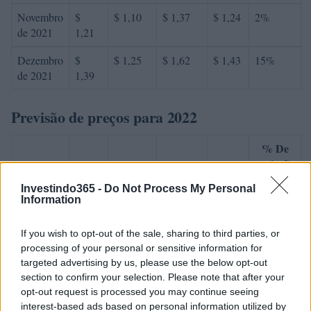
Novembro
$
$ 1,10
$ 1,37
$ 1,24
2%
de 2021
1,21
Dezembro
$
$ 1,25
$ 1,62
$ 1,43
15%
de 2021
1,39
Previsão de preços para 2022
% De
variação
Encontro
Preço
Mínimo
Máximo
Média
mensal
Investindo365 -
Do Not Process My Personal
Information
Janeiro de
$
$ 1,22
$ 1,66
$ 1,44
3%
2022
1,43
If you wish to opt-out of the sale, sharing to third parties, or
processing of your personal or sensitive information for
Fevereiro
$
$ 1,37
$ 1,70
$ 1,54
4%
targeted advertising by us, please use the below opt-out
de 2022
1,49
section to confirm your selection. Please note that after your
opt-out request is processed you may continue seeing
Março de
$
$ 1,37
$ 1,89
$ 1,63
13%
interest-based ads based on personal information utilized by
2022
1,69