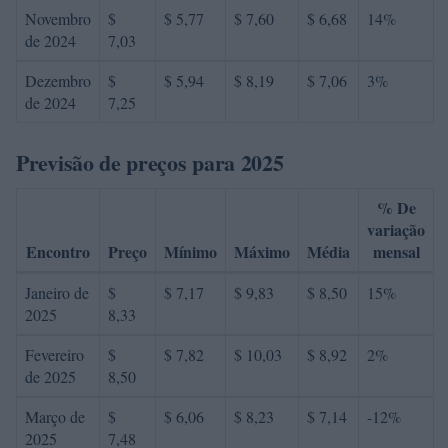
Novembro
$
$ 5,77
$ 7,60
$ 6,68
14%
de 2024
7,03
Dezembro
$
$ 5,94
$ 8,19
$ 7,06
3%
de 2024
7,25
Previsão de preços para 2025
% De
variação
Encontro
Preço
Mínimo
Máximo
Média
mensal
Janeiro de
$
$ 7,17
$ 9,83
$ 8,50
15%
2025
8,33
Fevereiro
$
$ 7,82
$ 10,03
$ 8,92
2%
de 2025
8,50
Março de
$
$ 6,06
$ 8,23
$ 7,14
-12%
2025
7,48