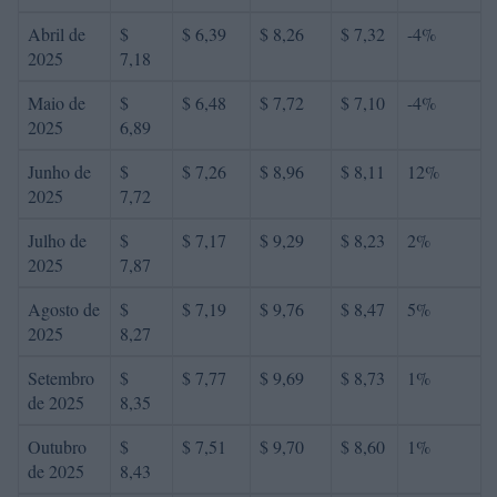
Abril de
$
$ 6,39
$ 8,26
$ 7,32
-4%
2025
7,18
Maio de
$
$ 6,48
$ 7,72
$ 7,10
-4%
2025
6,89
Junho de
$
$ 7,26
$ 8,96
$ 8,11
12%
2025
7,72
Julho de
$
$ 7,17
$ 9,29
$ 8,23
2%
2025
7,87
Agosto de
$
$ 7,19
$ 9,76
$ 8,47
5%
2025
8,27
Setembro
$
$ 7,77
$ 9,69
$ 8,73
1%
de 2025
8,35
Outubro
$
$ 7,51
$ 9,70
$ 8,60
1%
de 2025
8,43