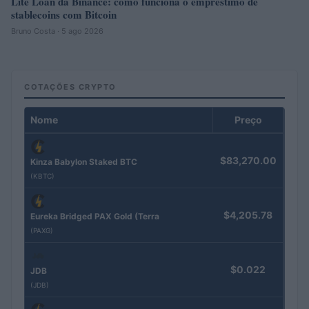
Lite Loan da Binance: como funciona o empréstimo de
stablecoins com Bitcoin
Bruno Costa · 5 ago 2026
COTAÇÕES CRYPTO
Nome
Preço
$83,270.00
Kinza Babylon Staked BTC
(KBTC)
$4,205.78
Eureka Bridged PAX Gold (Terra
(PAXG)
$0.022
JDB
(JDB)