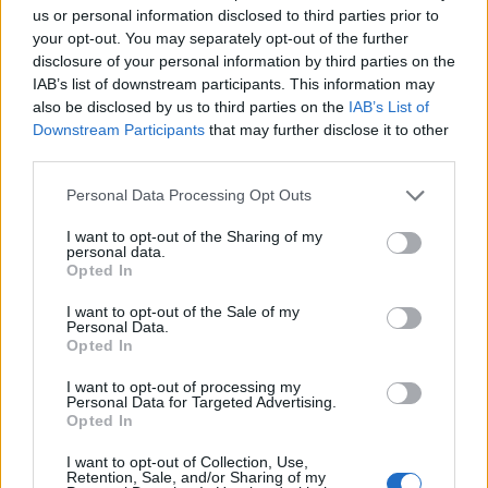
us or personal information disclosed to third parties prior to
Abril de
$
$ 1,68
$ 2,13
$ 1,91
11%
your opt-out. You may separately opt-out of the further
disclosure of your personal information by third parties on the
2022
1,87
IAB’s list of downstream participants. This information may
Maio de
$
$ 1,47
$ 1,92
$ 1,69
-11%
also be disclosed by us to third parties on the
IAB’s List of
2022
1,67
Downstream Participants
that may further disclose it to other
third parties.
Junho de
$
$ 1,60
$ 1,99
$ 1,79
2%
Please note that this website/app uses one or more Google
Personal Data Processing Opt Outs
2022
1,70
services and may gather and store information including but
not limited to your visit or usage behaviour. You may click to
I want to opt-out of the Sharing of my
Julho de
$
$ 1,26
$ 1,60
$ 1,43
-13%
personal data.
grant or deny consent to Google and its third-party tags to
2022
1,48
Opted In
use your data for below specified purposes in below Google
consent section.
Agosto de
$
$ 1,38
$ 1,96
$ 1,67
15%
I want to opt-out of the Sale of my
Personal Data.
2022
1,70
Opted In
Setembro
$
$ 1,64
$ 2,09
$ 1,87
5%
I want to opt-out of processing my
de 2022
1,79
Personal Data for Targeted Advertising.
Opted In
Outubro
$
$ 1.55
$ 2,10
$ 1,83
6%
I want to opt-out of Collection, Use,
de 2022
1,89
Retention, Sale, and/or Sharing of my