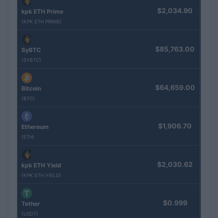
$2,034.90
kpk ETH Prime
(KPK ETH PRIME)
$85,763.00
SyBTC
(SYBTC)
$64,659.00
Bitcoin
(BTC)
$1,906.70
Ethereum
(ETH)
$2,030.62
kpk ETH Yield
(KPK ETH YIELD)
$0.999
Tether
(USDT)