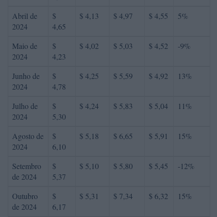
Abril de
$
$ 4,13
$ 4,97
$ 4,55
5%
2024
4,65
Maio de
$
$ 4,02
$ 5,03
$ 4,52
-9%
2024
4,23
Junho de
$
$ 4,25
$ 5,59
$ 4,92
13%
2024
4,78
Julho de
$
$ 4,24
$ 5,83
$ 5,04
11%
2024
5,30
Agosto de
$
$ 5,18
$ 6,65
$ 5,91
15%
2024
6,10
Setembro
$
$ 5,10
$ 5,80
$ 5,45
-12%
de 2024
5,37
Outubro
$
$ 5,31
$ 7,34
$ 6,32
15%
de 2024
6,17