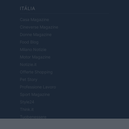
ITÁLIA
Casa Magazine
Cineverse Magazine
Donne Magazine
Food Blog
Milano Notizie
Motor Magazine
Notizie.it
Offerte Shopping
Pet Story
Professione Lavoro
Sport Magazine
Style24
Think.it
Tuobenessere
Viaggiamo