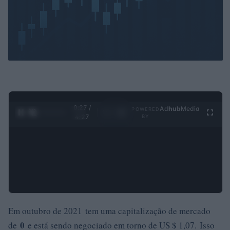
0:29 /
Ad
hub
Media
POWERED
1
/
4
4:27
BY
Em outubro de 2021 tem uma capitalização de mercado
0
de
e está sendo negociado em torno de US $ 1,07. Isso