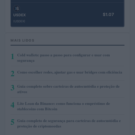
$1.07
USDEX
(USDEX)
MAIS LIDOS
1
Cold wallets: passo a passo para configurar e usar com
segurança
2
Como escolher redes, ajustar gas e usar bridges com eficiência
3
Guia completo sobre carteiras de autocustódia e proteção de
ativos
4
Lite Loan da Binance: como funciona o empréstimo de
stablecoins com Bitcoin
5
Guia completo de segurança para carteiras de autocustódia e
proteção de criptomoedas